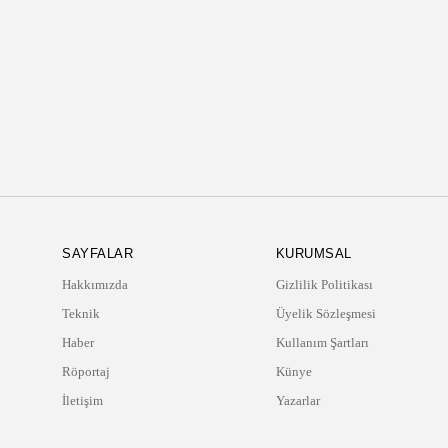
BÜLTENIMIZE ABONE OLUN
Kaydol düğmesine basarak Gizlilik Politikamızı ve
Kullanım Koşullarımızı okuduğunuzu ve kabul
ettiğinizi onaylamış olursunuz
SAYFALAR
KURUMSAL
Hakkımızda
Gizlilik Politikası
Teknik
Üyelik Sözleşmesi
Haber
Kullanım Şartları
Röportaj
Künye
İletişim
Yazarlar