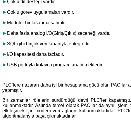
►
Çoklu dil desteği vardır.
►
Çoklu görev uygulamaları vardır.
►
Modüler bir tasarıma sahiptir.
►
Daha fazla analog I/O(Giriş/Çıkış) seçeneği vardır.
►
SQL gibi birçok veri tabanıyla entegredir.
►
I/O kapasitesi daha fazladır.
►
USB portuyla kolayca programlanabilmektedir.
PLC’lere nazaran daha iyi bir hesaplama gücü olan PAC’lar
yapmıştır.
Bir zamanlar rölelerin sürdürdüğü devri PLC’ler kapatmıştı. 
kullanmaktadır. Aslında temel olarak PAC’lar da aynı işlemi y
etkileşmek için modern veri ağlarını kullanmaktadırlar. PLC’
algoritmalarıyla başa çıkmaktadırlar.