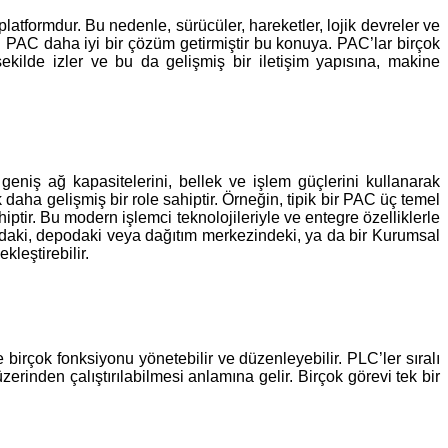
atformdur. Bu nedenle, sürücüler, hareketler, lojik devreler ve
n PAC daha iyi bir çözüm getirmiştir bu konuya. PAC’lar birçok
kilde izler ve bu da gelişmiş bir iletişim yapısına, makine
 geniş ağ kapasitelerini, bellek ve işlem güçlerini kullanarak
daha gelişmiş bir role sahiptir. Örneğin, tipik bir PAC üç temel
iptir. Bu modern işlemci teknolojileriyle ve entegre özelliklerle
kadaki, depodaki veya dağıtım merkezindeki, ya da bir Kurumsal
leştirebilir.
 birçok fonksiyonu yönetebilir ve düzenleyebilir. PLC’ler sıralı
rinden çalıştırılabilmesi anlamına gelir. Birçok görevi tek bir