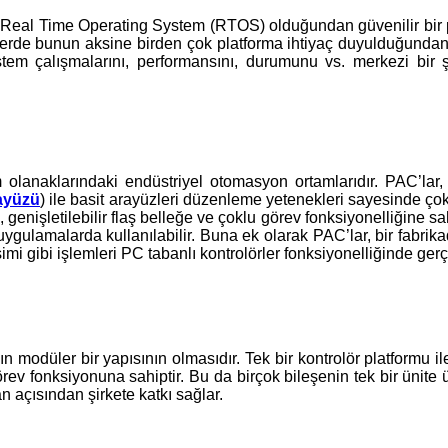
rm Real Time Operating System (RTOS) olduğundan güvenilir bir pl
LC’lerde bunun aksine birden çok platforma ihtiyaç duyulduğunda
em çalışmalarını, performansını, durumunu vs. merkezi bir şe
m olanaklarındaki endüstriyel otomasyon ortamlarıdır. PAC’lar,
ayüzü
) ile basit arayüzleri düzenleme yetenekleri sayesinde çok 
enişletilebilir flaş belleğe ve çoklu görev fonksiyonelliğine sah
ygulamalarda kullanılabilir. Buna ek olarak PAC’lar, bir fabri
 gibi işlemleri PC tabanlı kontrolörler fonksiyonelliğinde gerçek
n modüler bir yapısının olmasıdır. Tek bir kontrolör platformu ile
fonksiyonuna sahiptir. Bu da birçok bileşenin tek bir ünite üze
açısından şirkete katkı sağlar.