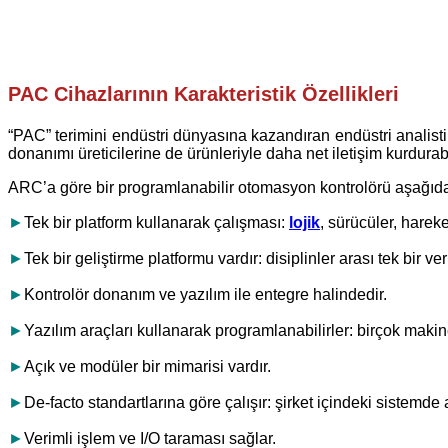
PAC Cihazlarının Karakteristik Özellikleri
“PAC” terimini endüstri dünyasına kazandıran endüstri analis
donanımı üreticilerine de ürünleriyle daha net iletişim kurdura
ARC’a göre bir programlanabilir otomasyon kontrolörü aşağıdaki
►
Tek bir platform kullanarak çalışması:
lojik
, sürücüler, hareke
►
Tek bir geliştirme platformu vardır: disiplinler arası tek bir ver
►
Kontrolör donanım ve yazılım ile entegre halindedir.
►
Yazılım araçları kullanarak programlanabilirler: birçok makine
►
Açık ve modüler bir mimarisi vardır.
►
De-facto standartlarına göre çalışır: şirket içindeki sistemde 
►
Verimli işlem ve I/O taraması sağlar.