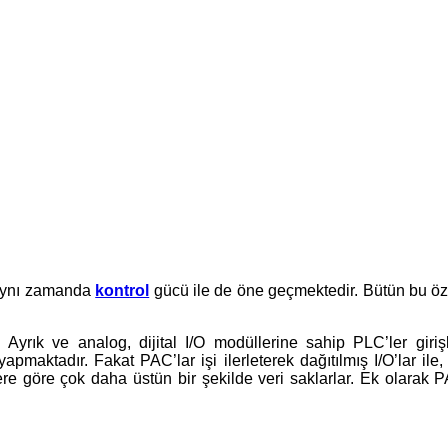
 aynı zamanda
kontrol
gücü ile de öne geçmektedir. Bütün bu öz
Ayrık ve analog, dijital I/O modüllerine sahip PLC’ler girişl
apmaktadır. Fakat PAC’lar işi ilerleterek dağıtılmış I/O’lar ile
lere göre çok daha üstün bir şekilde veri saklarlar. Ek olarak 