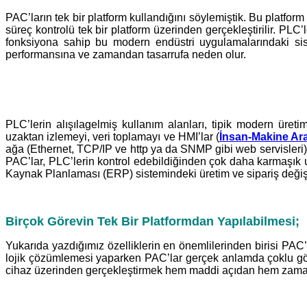
PAC’ların tek bir platform kullandığını söylemiştik. Bu platfo
süreç kontrolü tek bir platform üzerinden gerçekleştirilir. P
fonksiyona sahip bu modern endüstri uygulamalarındaki sist
performansına ve zamandan tasarrufa neden olur.
PLC’lerin alışılagelmiş kullanım alanları, tipik modern üreti
uzaktan izlemeyi, veri toplamayı ve HMI’lar (
İnsan-Makine Ar
ağa (Ethernet, TCP/IP ve http ya da SNMP gibi web servisleri), g
PAC’lar, PLC’lerin kontrol edebildiğinden çok daha karmaşık u
Kaynak Planlaması (ERP) sistemindeki üretim ve sipariş değişimi
Birçok Görevin Tek Bir Platformdan Yapılabilmesi;
Yukarıda yazdığımız özelliklerin en önemlilerinden birisi PAC’ı
lojik çözümlemesi yaparken PAC’lar gerçek anlamda çoklu görev 
cihaz üzerinden gerçekleştirmek hem maddi açıdan hem zaman 