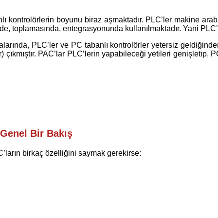
lı kontrolörlerin boyunu biraz aşmaktadır. PLC’ler makine arabir
inde, toplamasında, entegrasyonunda kullanılmaktadır. Yani PLC’le
alarında, PLC’ler ve PC tabanlı kontrolörler yetersiz geldiğinden
ıştır. PAC’lar PLC’lerin yapabileceği yetileri genişletip, PC ta
Genel Bir Bakış
C’ların birkaç özelliğini saymak gerekirse: