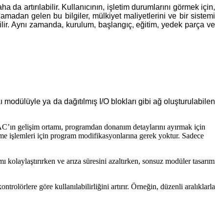
 da artırılabilir. Kullanıcının, işletim durumlarını görmek için,
amadan gelen bu bilgiler, mülkiyet maliyetlerini ve bir sistemi
lir. Aynı zamanda, kurulum, başlangıç, eğitim, yedek parça ve
kı modülüyle ya da dağıtılmış I/O blokları gibi ağ oluşturulabilen
. PAC’ın gelişim ortamı, programdan donanım detaylarını ayırmak için
rme işlemleri için program modifikasyonlarına gerek yoktur. Sadece
 kolaylaştırırken ve arıza süresini azaltırken, sonsuz modüler tasarım
lörlere göre kullanılabilirliğini artırır. Örneğin, düzenli aralıklarla