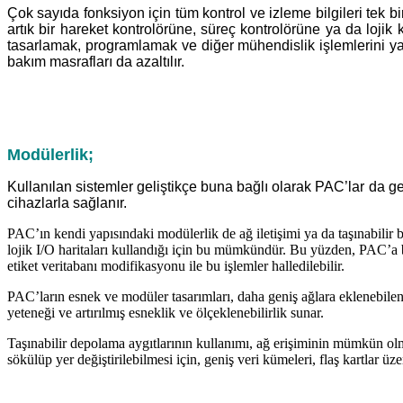
Çok sayıda fonksiyon için tüm kontrol ve izleme bilgileri tek bi
artık bir hareket kontrolörüne, süreç kontrolörüne ya da lojik
tasarlamak, programlamak ve diğer mühendislik işlemlerini ya
bakım masrafları da azaltılır.
Modülerlik;
Kullanılan sistemler geliştikçe buna bağlı olarak PAC’lar da geni
cihazlarla sağlanır.
PAC’ın kendi yapısındaki modülerlik de ağ iletişimi ya da taşınabilir 
lojik I/O haritaları kullandığı için bu mümkündür. Bu yüzden, PAC’a b
etiket veritabanı modifikasyonu ile bu işlemler halledilebilir.
PAC’ların esnek ve modüler tasarımları, daha geniş ağlara eklenebilen
yeteneği ve artırılmış esneklik ve ölçeklenebilirlik sunar.
Taşınabilir depolama aygıtlarının kullanımı, ağ erişiminin mümkün olma
sökülüp yer değiştirilebilmesi için, geniş veri kümeleri, flaş kartlar ü