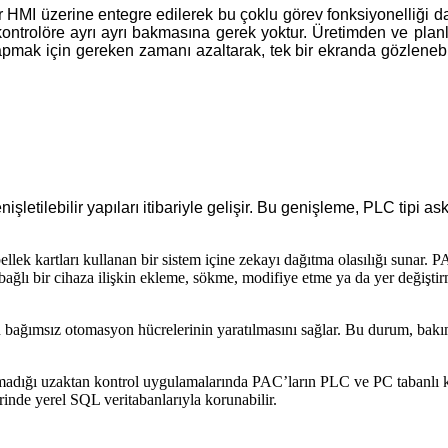
r HMI üzerine entegre edilerek bu çoklu görev fonksiyonelliği daha
 kontrolöre ayrı ayrı bakmasına gerek yoktur. Üretimden ve planl
pmak için gereken zamanı azaltarak, tek bir ekranda gözlenebi
şletilebilir yapıları itibariyle gelişir. Bu genişleme, PLC tipi as
bellek kartları kullanan bir sistem içine zekayı dağıtma olasılığı sunar
ağlı bir cihaza ilişkin ekleme, sökme, modifiye etme ya da yer değişti
 bağımsız otomasyon hücrelerinin yaratılmasını sağlar. Bu durum, bakımı
dığı uzaktan kontrol uygulamalarında PAC’ların PLC ve PC tabanlı kontro
zerinde yerel SQL veritabanlarıyla korunabilir.