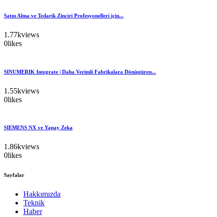
Satın Alma ve Tedarik Zinciri Profesyonelleri için...
1.77k
views
0
likes
SINUMERIK Integrate | Daha Verimli Fabrikalara Dönüştüren...
1.55k
views
0
likes
SIEMENS NX ve Yapay Zeka
1.86k
views
0
likes
Sayfalar
Hakkımızda
Teknik
Haber