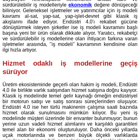
sürdürülebilir iş modelleriyle
ekonomik
değere dönüşeceği
biliniyor. Geleneksel işletmeler ve yatırımcılar için iş modeli
kavramı al-sat, yap-sat, yap-işlet-devret gibi klasik iş
akışlarını ifade ediyor. Endüstri 4.0'ı rekabet gücüne
dönüştürmek isteyen şirketler ise iş modeli kavramını başlı
başına yeni bir ürün olarak dikkate alıyor. Yaratıcı, rekabetçi
ve sürdürülebilir iş modellerine olan ihtiyacın farkına varan
işletmeler arasında, "iş modeli" kavramının kendisine olan
ilgi hızla artıyor.
Hizmet odaklı iş modellerine geçiş
sürüyor
Üretim ekosisteminde geçerli olan hakim iş modeli, Endüstri
4.0 ile birlikte varlık satışından hizmet satışına doğru kayıyor.
Klasik iş modelinde temel gelir kaynağı örneğin endüstriyel
bir motorun satışı ve satış sonrası süreçlerinden oluşuyor.
Endüstri 4.0 ise her türlü makinenin çalışma saati bazında
hizmet olarak sunulmasını mümkün kılıyor. Bu yeni iş
modelinde müşteri üzerinde bir envanter bulunmuyor; bunun
yerine uzun vadeli hizmet alımlarını ve karşılıklı garantileri
temel alan bir ekonomi oluşturuluyor. Daha önceki yıllarda
uçak motorlarında ve benzeri büyük ölçekli varlıklarda