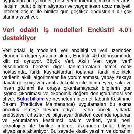
uygulanan bu iş modeli, nesnelerin interneti, makineler arası
iletişim, bulut bilişim altyapısı ve yaygınlaşan ucuz maliyetli
internet erişimi ile birlikte gün geçtikçe endüstrinin bir çok
alanına yayılıyor.
Veri odaklı iş modelleri Endüstri 4.0’ı
destekliyor
Veri odaklı iş modelleri, veri analitiği ve veri üzerinden
ekonomik değer yaratma akımı, Endüstri 4.0 dönüşümünde
kilit rol oynuyor. Büyük Veri, Akıllı Veri veya “veri”
eksenindeki benzeri diğer tanımlamaların temel odak
noktasında, farklı kaynaklardan toplanan farklı nitelikteki
verilerin akıllı algoritmalar ile yorumlanması, yapay zekaya
dayalı gelişmiş veri analiz teknikleri ile bilinmeyen, saklı ve
insan gözlemi ile ortaya çıkarılamayacak bilgilerin gün
ışığına çıkarılması ve ekonomik değere dönüştürülmesi yer
alıyor.
Bulut bilişim
ve nesnelerin interneti tabanlı Kestirimci
Bakım (Predictive Maintenance) uygulamaları bu akıma
öncülük etmeye devam ediyor. Daha önceki yıllarda
endüstriyel cihazlar ve bilgisayar üniteleri üzerinde toplanan
ve yorumlanan kestirimci bakım verileri, yeni nesil
teknolojiler ile birlikte internet üzerinden bulut bilişim
altyapısına aktarılıyor. Bu sayede klasik yazılım ve donanım