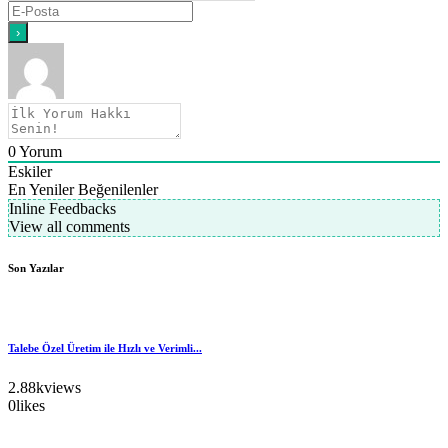
0
Yorum
Eskiler
En Yeniler
Beğenilenler
Inline Feedbacks
View all comments
Son Yazılar
Talebe Özel Üretim ile Hızlı ve Verimli...
2.88k
views
0
likes