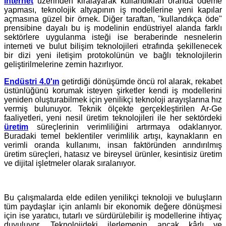
internet
üzerinden kiralayarak kullandıkları oranda ödeme
yapması, teknolojik altyapının iş modellerine yeni kapılar
açmasına güzel bir örnek. Diğer taraftan, "kullandıkça öde"
prensibine dayalı bu iş modelinin endüstriyel alanda farklı
sektörlere uygulanma isteği ise beraberinde nesnelerin
interneti ve bulut bilişim teknolojileri etrafında şekillenecek
bir dizi yeni iletişim protokolünün ve bağlı teknolojilerin
geliştirilmelerine zemin hazırlıyor.
Endüstri 4.0'ın
getirdiği dönüşümde öncü rol alarak, rekabet
üstünlüğünü korumak isteyen şirketler kendi iş modellerini
yeniden oluşturabilmek için yenilikçi teknoloji arayışlarına hız
vermiş bulunuyor. Teknik ölçekte gerçekleştirilen Ar-Ge
faaliyetleri, yeni nesil üretim teknolojileri ile her sektördeki
üretim
süreçlerinin verimliliğini artırmaya odaklanıyor.
Buradaki temel beklentiler verimlilik artışı, kaynakların en
verimli oranda kullanımı, insan faktöründen arındırılmış
üretim süreçleri, hatasız ve bireysel ürünler, kesintisiz üretim
ve dijital işletmeler olarak sıralanıyor.
Bu çalışmalarda elde edilen yenilikçi teknoloji ve buluşların
tüm paydaşlar için anlamlı bir ekonomik değere dönüşmesi
için ise yaratıcı, tutarlı ve sürdürülebilir iş modellerine ihtiyaç
duyuluyor. Teknolojideki ilerlemenin ancak kârlı ve