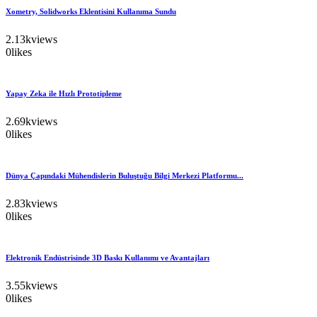
Xometry, Solidworks Eklentisini Kullanıma Sundu
2.13k
views
0
likes
Yapay Zeka ile Hızlı Prototipleme
2.69k
views
0
likes
Dünya Çapındaki Mühendislerin Buluştuğu Bilgi Merkezi Platformu...
2.83k
views
0
likes
Elektronik Endüstrisinde 3D Baskı Kullanımı ve Avantajları
3.55k
views
0
likes