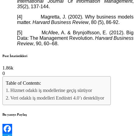
International Journal Of Information Management
,
35
(2), 137-144.
[4] Magretta, J. (2002). Why business models
matter.
Harvard Business Review
, 80 (5), 86-92.
[5] McAfee, A. & Brynjolfsson, E. (2012). Big
Data: The Management Revolution.
Harvard Business
Review
, 90, 60–68.
Post İstatistikleri
1.86k
0
Table of Contents:
Hizmet odaklı iş modellerine geçiş sürüyor
Veri odaklı iş modelleri Endüstri 4.0’ı destekliyor
Bu yazıyı Paylaş