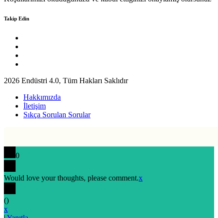
Takip Edin
2026 Endüstri 4.0, Tüm Hakları Saklıdır
Hakkımızda
İletişim
Sıkça Sorulan Sorular
0
Would love your thoughts, please comment.
x
(
)
x
|
Yanıtla