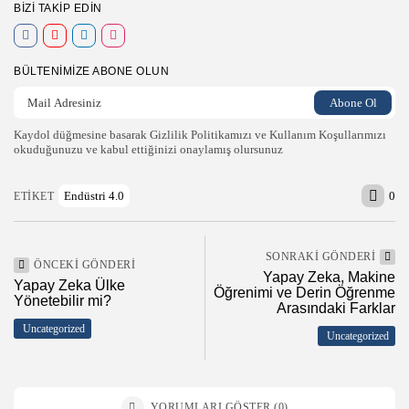
BIZI TAKIP EDIN
BÜLTENIMIZE ABONE OLUN
Kaydol düğmesine basarak Gizlilik Politikamızı ve Kullanım Koşullarımızı
okuduğunuzu ve kabul ettiğinizi onaylamış olursunuz
0
Endüstri 4.0
ETIKET
SONRAKI GÖNDERI
ÖNCEKI GÖNDERI
Yapay Zeka, Makine
Yapay Zeka Ülke
Öğrenimi ve Derin Öğrenme
Yönetebilir mi?
Arasındaki Farklar
Uncategorized
Uncategorized
2026 Endüstri 4.0, Tüm Hakları Saklıdır
YORUMLARI GÖSTER (0)