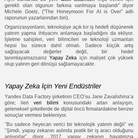
gerekli olan olgunun farkına varılmaya başlandı” diyor
Michele Goetz, (“The Honeymoon For AI is Over” adlı
raporunun yazarlarından biri).
Organizasyonların, teknolojiye açık bir iş hedefi düşünerek
yatırım yapma ihtiyacını anlamaya başladığını da ekliyor.
İşletme sahipleri, veri bilimcileri ve teknoloji uzmanları
hepsi bu sürece dahil olmalı. Sadece küçük artış
sağlayacak değerler değil, bir hedef
tanımlayamazsanız
Yapay Zeka
için maliyet çok yüksek
olup yatırım geri dönüşü sağlamayacaktır.
Yapay Zeka İçin Yeni Endüstriler
Yandex Data Factory şirketinin CEO’su Jane Zavalishina’a
göre; ileri
veri bilimi
konusundaki artan anlayışın,
geleneksel şirketlerde de dijital öncü firmalardakine benzer
sonuçlar vermesi bekleniyor.
"Bu sadece heyecan verici bir teknolojik yatırım değil" ve
"Şimdi, yapay zekanın aslında pratik bir iş aracı olduğunu
anlıyorlar" diyor. 2017 yapay zekanın hayatımzıa