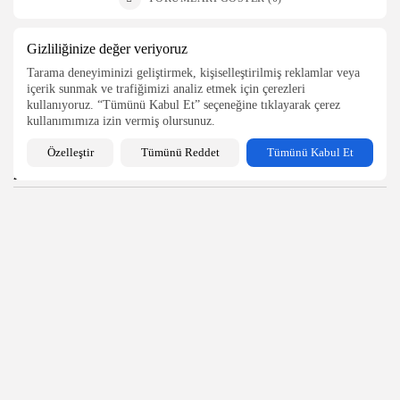
Gizliliğinize değer veriyoruz
Son Yazılar
Tarama deneyiminizi geliştirmek, kişiselleştirilmiş reklamlar veya
içerik sunmak ve trafiğimizi analiz etmek için çerezleri
Talebe Özel Üretim ile Hızlı ve Verimli...
kullanıyoruz. “Tümünü Kabul Et” seçeneğine tıklayarak çerez
2.89k
0
views
likes
kullanımımıza izin vermiş olursunuz.
Özelleştir
Tümünü Reddet
Tümünü Kabul Et
Xometry, Solidworks Eklentisini Kullanıma Sundu
2.14k
0
views
likes
Yapay Zeka ile Hızlı Prototipleme
2.70k
0
views
likes
Dünya Çapındaki Mühendislerin Buluştuğu Bilgi Merkezi
Platformu...
2.84k
0
views
likes
Elektronik Endüstrisinde 3D Baskı Kullanımı ve Avantajları
3.56k
0
views
likes