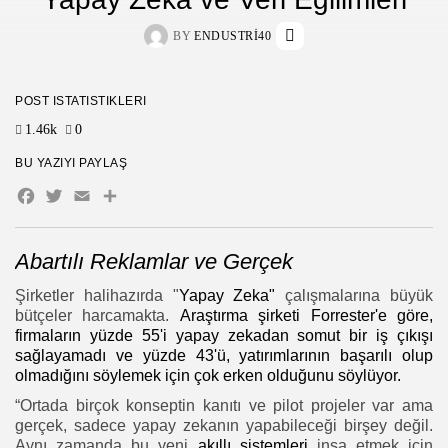
BY
ENDUSTRI40
POST İSTATISTIKLERI
1.46k
0
BU YAZIYI PAYLAŞ
Facebook
Twitter
Email
Share
Abartılı Reklamlar ve Gerçek
Şirketler halihazırda "
Yapay Zeka"
çalışmalarına büyük
bütçeler harcamakta.
Araştırma şirketi Forrester'e göre,
firmaların yüzde 55'i yapay zekadan somut bir iş çıkışı
sağlayamadı ve yüzde 43'ü, yatırımlarının başarılı olup
olmadığını söylemek için çok erken olduğunu söylüyor.
“Ortada birçok konseptin kanıtı ve pilot projeler var ama
gerçek, sadece yapay zekanın yapabileceği birşey değil.
Aynı zamanda bu yeni
akıllı sistemleri
inşa etmek için