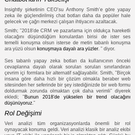
Insightly şirketinin CEO’su Anthony Smith’e göre yapay
zeka ile güçlendirilmiş chat botları daha da popüler hale
gelecek ve çağrı merkezi çalışan ihtiyacını azaltacak.
Smith; "2018'de CRM ve pazarlama için oldukça hareketli
olacağını düşündüğüm konulardan birisi de ister ses
temelli konuşma olsun isterse de metin tabanlı konuşma
ara yüzü olsun
konuşmaya dayalı ara yüzler
. " diyor.
Ses tabanlı yapay zeka botları da kullanıcının önceki
cevaplarına dayalı olarak sorulan soruları sınırlandıran
çevrim içi formlara bir alternatif sağlayabilir. Smith, "Birçok
insana göre daha hızlı bir çözüm olmakla beraber web
sitesinden her seferinde bir şey istediğinizde bir web formu
doldurmak zorunda olmaktan çok daha verimli" diyerek
ekledi; "
Bunun 2018'de yükselen bir trend olacağını
düşünüyoruz
."
Rol Değişimi
Veri analizi tüm organizasyonlarda önemli bir rol
oynayacak konuma geldi. Veri analizi klasik bir analiz ekibi