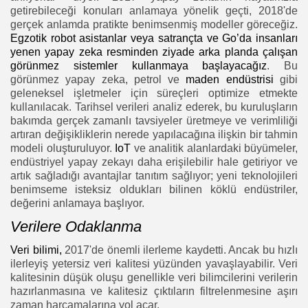
getirebileceği konuları anlamaya yönelik geçti, 2018'de
gerçek anlamda pratikte benimsenmiş modeller göreceğiz.
Egzotik robot asistanlar veya satrançta ve Go’da insanları
yenen yapay zeka resminden ziyade arka planda çalışan
görünmez sistemler kullanmaya başlayacağız
. Bu
görünmez yapay zeka, petrol ve
maden endüstrisi
gibi
geleneksel işletmeler için süreçleri optimize etmekte
kullanılacak. Tarihsel verileri analiz ederek, bu kuruluşların
bakımda gerçek zamanlı tavsiyeler üretmeye ve verimliliği
artıran değişikliklerin nerede yapılacağına ilişkin bir tahmin
modeli oluşturuluyor.
IoT
ve analitik alanlardaki büyümeler,
endüstriyel yapay zekayı daha erişilebilir hale getiriyor ve
artık sağladığı avantajlar tanıtım sağlıyor; yeni teknolojileri
benimseme isteksiz oldukları bilinen köklü endüstriler,
değerini anlamaya başlıyor.
Verilere Odaklanma
Veri bilimi,
2017'de önemli ilerleme kaydetti. Ancak bu hızlı
ilerleyiş yetersiz veri kalitesi yüzünden yavaşlayabilir. Veri
kalitesinin düşük oluşu genellikle veri bilimcilerini verilerin
hazırlanmasına ve kalitesiz çıktıların filtrelenmesine aşırı
zaman harcamalarına yol açar.