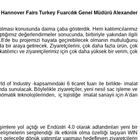
n
Hannover Fairs Turkey Fuarcılık Genel Müdürü Alexander
aratılması konusunda daima çaba gösterdik. Hem katılımcılarımız
ığımız değerlendirmeler sonucunda, birbiriyle yakından ilgili
2018'de bu projemizi hayata geçirebilecek olmanın mutluluğunu
da bir araya getirecek. Ziyaretçilerini, çok daha fazla ürün, çok
katılımcı ve ziyaretçilerimiz için çok daha yüksek bir verim, çok
of Industry -kapsamındaki 6 ticaret fuarı ile birlikte- imalat
ında sunulacak. Böylelikle ziyaretçiler, yeni nesil sac işleme ve
ömatik teknolojilerinden, iç lojistiğe imalat sanayii için A'dan
şimlere yol açtığı ve Endüstri 4.0 olarak adlandırılan yeni bir
işmelerin sergilendiği ilk etkinlik olma özelliği taşıyan WIN
n geleceğe dönük yatırımlar yapmayı hedefleyen ziyaretçilerin