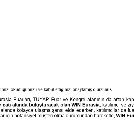
ımızı okuduğunuzu ve kabul ettiğinizi onaylamış olursunuz
rasia Fuarları, TÜYAP Fuar ve Kongre alanının da artan kapas
ir çatı altında buluşturacak olan WIN Eurasia,
katılımcı ve zi
 alanda kolayca ulaşma şansı elde ederken, katılımcılar da fuar
6 fuar için potansiyel müşteri olma durumundan hareketle,
WIN Eura