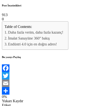
Post İstatistikleri
913
0
Table of Contents:
Daha fazla verim, daha fazla kazanç!
İmalat Sanayiine 360° bakış
Endüstri 4.0 için en doğru adres!
Bu yazıyı Paylaş
Facebook
Twitter
Email
0%
Share
Yukarı Kaydır
Etiket