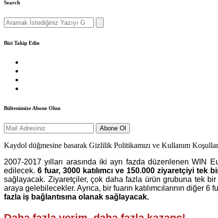
Search
Search
for:
Bizi Takip Edin
Bültenimize Abone Olun
Kaydol düğmesine basarak Gizlilik Politikamızı ve Kullanım Koşullar
2007-2017 yılları arasında iki ayrı fazda düzenlenen WIN Eu
edilecek.
6 fuar, 3000 katılımcı ve 150.000 ziyaretçiyi tek b
sağlayacak. Ziyaretçiler, çok daha fazla ürün grubuna tek bir
araya gelebilecekler. Ayrıca, bir fuarın katılımcılarının diğer 
fazla iş bağlantısına olanak sağlayacak.
Daha fazla verim, daha fazla kazanç!