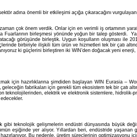
sektör adına önemli bir etkileşimi açığa çıkaracağını vurgulaya
her zaman çok önem verdik. Onlar için en verimli iş ortamının y
a Fuarlarının birleşmesi yönünde yoğun bir talep gösterdi. Yapt
yaratacağı görüşünde birleştik. Uygun koşulların oluşması ile 
inde birbiriyle ilişkili tüm ürün ve hizmetleri tek bir çatı altın
nıyoruz ki güçlerini birleştiren iki WIN'den doğacak yeni enerji, 
açmak için hazırlıklarına şimdiden başlayan WIN Eurasia – World 
, geleceğin fabrikaları için gerekli tüm ekosistem tek bir çatı alt
 teknolojilerinden, elektrik ve elektronik sistemlere, hidrolik-pn
 edecekler.
klik gibi teknolojik gelişmelerin endüstri dünyasında büyük deği
ün eşiğinde yer alıyor. Yıllardan beri, endüstride yaşanan gel
azırlanıyor. Bu nedenle, üretim süreçlerinin optimizasyonu içi