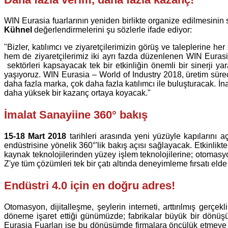
WIN Eurasia fuarlarının yeniden birlikte organize edilmesinin 
Kühnel
değerlendirmelerini şu sözlerle ifade ediyor:
"Bizler, katılımcı ve ziyaretçilerimizin görüş ve taleplerine 
hem de ziyaretçilerimiz iki ayrı fazda düzenlenen WIN Eurasi
sektörleri kapsayacak tek bir etkinliğin önemli bir sinerji 
yaşıyoruz. WIN Eurasia – World of Industry 2018, üretim süreçler
daha fazla marka, çok daha fazla katılımcı ile buluşturacak. İna
daha yüksek bir kazanç ortaya koyacak."
İmalat Sanayiine 360° bakış
15-18 Mart 2018
tarihleri arasında yeni yüzüyle kapılarını 
endüstrisine yönelik 360°'lik bakış açısı sağlayacak. Etkinlikte
kaynak teknolojilerinden yüzey işlem teknolojilerine; otomasyon
Z'ye tüm çözümleri tek bir çatı altında deneyimleme fırsatı elde
Endüstri 4.0 için en doğru adres!
Otomasyon, dijitalleşme, şeylerin interneti, arttırılmış gerçe
döneme işaret ettiği günümüzde; fabrikalar büyük bir dönüşüm
Eurasia Fuarları ise bu dönüşümde firmalara öncülük etmeye h