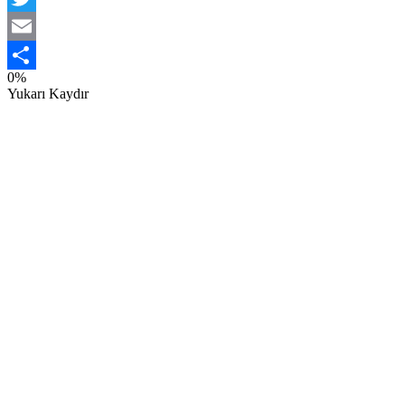
Twitter
Email
0%
Share
Yukarı Kaydır