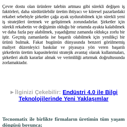
Çevre dostu olan ürünlere talebin artması gibi sürekli değişen iş
faktörleri, daha sürdürülebilir üretim ihtiyacı ve küresel pazarlardaki
rekabet sebebiyle şirketler çağa ayak uydurabilmek için sürekli yeni
iş stratejileri üretmek ve geliştirmek zorundadırlar. Şirketler için
sürekli rekabetin ve değişimin olduğu bir ortamda ayakta kalabilmek
ve daha fazla pay alabilmek, yaşadığımız zamanda oldukça zorlu bir
iştir. Geçmiş zamanlarda ise başarılı olabilmek için yenilikçi bir
ürünü bulmak. Fakat bugünün dünyasında benzeri görülmemiş
maliyet düzenleyici baskılar ve piyasaya yön veren başarılı
şirketlerin üretim kapasitelerini stratejik avantaj olarak kullanmaları,
şirketleri akıllı kararlar almak ve verimliliği artırmak doğrultusunda
zorlamaktadır.
►İlginizi Çekebilir:
Endüstri 4.0 ile Bilgi
Teknolojilerinde Yeni Yaklaşımlar
Tecnomatix ile birlikte firmaların üretimin tüm yaşam
döngüsü boyunca;