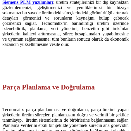
Siemens PLM yazılımları
; üretim stratejilerinizi bir dış kaynaktan
gözlemlemenizi, geliştirmenizi ve yeniliklerinizi bir hizaya
sokmanızı bu sayede üretimdeki süreçlerindeki görünürlüğü artırarak
detayları görmenizi ve sorunların kaynağını bulup çabucak
çözmenizi sağlar. Tecnomatix’in barındırdığı üretim üzerinde
izlenebilirlik, planlama, veri yönetimi, benzetim gibi imkânlar
şirketlerin kaliteyi arttırmasına, süreç hesaplamaları yapabilmesine
ve uyumun sağlanmasına; tüm bunların sonucu olarak da ekonomik
kazancın yükseltilmesine vesile olur.
Parça Planlama ve Doğrulama
Tecnomatix parça planlanması ve doğrulama, parça üretimi yapan
şirketlerin üretim süreçleri planlamasını doğru ve verimli bir şekilde
tanımlayıp, üretim sistemlerinin de birbirlerine bağlanmasını sağlar.
Planlama verilerini etkili bir şekilde yönetmek sürecin ana görevidir.
Üretim planlama takımları en son sürümlere bağlantıyı kolaylıkla