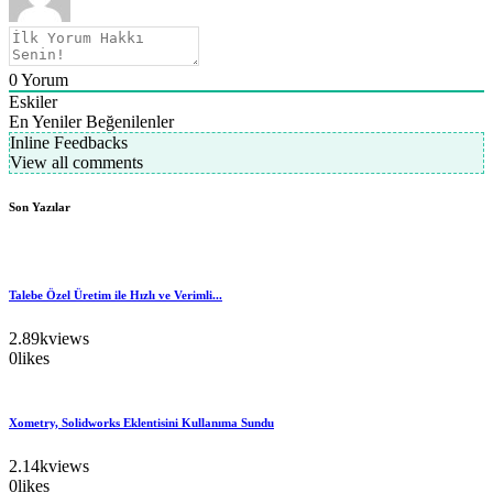
0
Yorum
Eskiler
En Yeniler
Beğenilenler
Inline Feedbacks
View all comments
Son Yazılar
Talebe Özel Üretim ile Hızlı ve Verimli...
2.89k
views
0
likes
Xometry, Solidworks Eklentisini Kullanıma Sundu
2.14k
views
0
likes