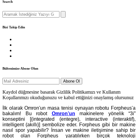
Search
Search
for:
Bizi Takip Edin
Bültenimize Abone Olun
Kaydol düğmesine basarak Gizlilik Politikamızı ve Kullanım
Koşullarımızı okuduğunuzu ve kabul ettiğinizi onaylamış olursunuz
İlk olarak Omron'un masa tenisi oynayan robotu Forpheus'a
bakalım! Bu robot
Omron’un
makinelere yönelik “3i”
konseptini [(integrated (entegre), interactive (interaktif),
intelligent (akıllı)] sembolize eder. Forpheus gibi bir makine
nasıl spor yapabilir? İnsan ve makine iletişimine sahip bir
robot olan Forpheus yaratılırken birçok teknoloji