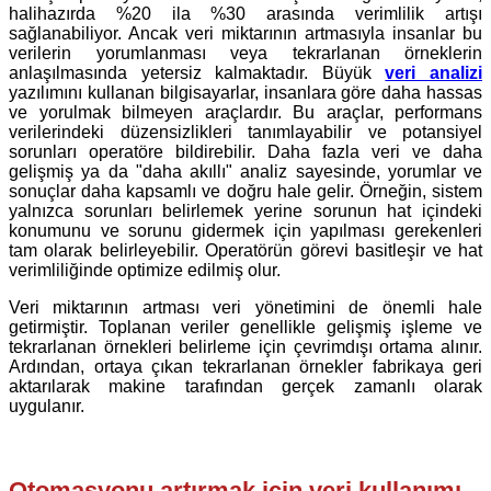
halihazırda %20 ila %30 arasında verimlilik artışı
sağlanabiliyor. Ancak veri miktarının artmasıyla insanlar bu
verilerin yorumlanması veya tekrarlanan örneklerin
anlaşılmasında yetersiz kalmaktadır. Büyük
veri analizi
yazılımını kullanan bilgisayarlar, insanlara göre daha hassas
ve yorulmak bilmeyen araçlardır. Bu araçlar, performans
verilerindeki düzensizlikleri tanımlayabilir ve potansiyel
sorunları operatöre bildirebilir. Daha fazla veri ve daha
gelişmiş ya da "daha akıllı" analiz sayesinde, yorumlar ve
sonuçlar daha kapsamlı ve doğru hale gelir. Örneğin, sistem
yalnızca sorunları belirlemek yerine sorunun hat içindeki
konumunu ve sorunu gidermek için yapılması gerekenleri
tam olarak belirleyebilir. Operatörün görevi basitleşir ve hat
verimliliğinde optimize edilmiş olur.
Veri miktarının artması veri yönetimini de önemli hale
getirmiştir. Toplanan veriler genellikle gelişmiş işleme ve
tekrarlanan örnekleri belirleme için çevrimdışı ortama alınır.
Ardından, ortaya çıkan tekrarlanan örnekler fabrikaya geri
aktarılarak makine tarafından gerçek zamanlı olarak
uygulanır.
Otomasyonu artırmak için veri kullanımı