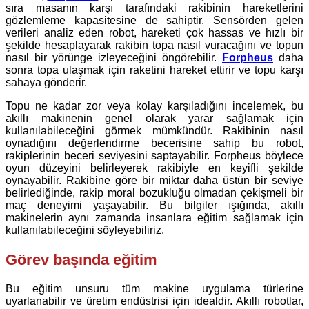
sıra masanın karşı tarafındaki rakibinin hareketlerini
gözlemleme kapasitesine de sahiptir. Sensörden gelen
verileri analiz eden robot, hareketi çok hassas ve hızlı bir
şekilde hesaplayarak rakibin topa nasıl vuracağını ve topun
nasıl bir yörünge izleyeceğini öngörebilir.
Forpheus
daha
sonra topa ulaşmak için raketini hareket ettirir ve topu karşı
sahaya gönderir.
Topu ne kadar zor veya kolay karşıladığını incelemek, bu
akıllı makinenin genel olarak yarar sağlamak için
kullanılabileceğini görmek mümkündür. Rakibinin nasıl
oynadığını değerlendirme becerisine sahip bu robot,
rakiplerinin beceri seviyesini saptayabilir. Forpheus böylece
oyun düzeyini belirleyerek rakibiyle en keyifli şekilde
oynayabilir. Rakibine göre bir miktar daha üstün bir seviye
belirlediğinde, rakip moral bozukluğu olmadan çekişmeli bir
maç deneyimi yaşayabilir. Bu bilgiler ışığında, akıllı
makinelerin aynı zamanda insanlara eğitim sağlamak için
kullanılabileceğini söyleyebiliriz.
Görev başında eğitim
Bu eğitim unsuru tüm makine uygulama türlerine
uyarlanabilir ve üretim endüstrisi için idealdir. Akıllı robotlar,