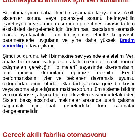
Bu otomasyonu daha ileri bir aşamaya taşıyabiliriz. Akıllı
sistemler sorunu veya potansiyel sorunu belirleyebilir,
işaretleyebilir ve ardından sorunun giderilmesi sırasında tüm
eksiklikleri dengelemek için üretim hattı parçalarını otomatik
olarak uyarlayabilir. Tüm bu işlemler elbette ki güvenli
parametrelerle uygulanır ve yine daha yüksek
üretim
verimliliği
ortaya çıkarır.
Şimdi bu durumu tekil bir makine seviyesinde ele alalım. Veri
analiz becerisine sahip olan akıllı makineler nasıl normal
çalışmaları gerektiğini "bilmeleri" sayesinde davranışlarını
tüm mevcut durumlara optimize edebilir. Kendi
performanslarını izler ve beklenen davranışla uyumlu
olduğundan emin olurlar. Standart şablona göre bir kusur
veya sapma algıladığında makine sorunu tüm sisteme bildirir
ve mümkünse çalışma biçimini düzelterek sorunu telafi eder.
Sistem bakış açısından, makineler arasında tutarlı çalışma
sağlamak için hat genelindeki tüm sapmalar
dengelenmelidir.
Gerçek akıllı fabrika otomasyonu