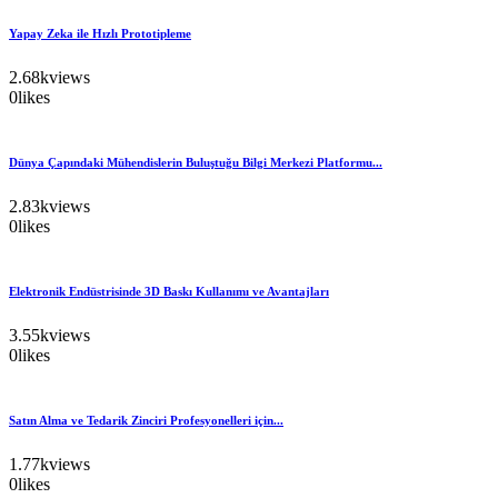
Yapay Zeka ile Hızlı Prototipleme
2.68k
views
0
likes
Dünya Çapındaki Mühendislerin Buluştuğu Bilgi Merkezi Platformu...
2.83k
views
0
likes
Elektronik Endüstrisinde 3D Baskı Kullanımı ve Avantajları
3.55k
views
0
likes
Satın Alma ve Tedarik Zinciri Profesyonelleri için...
1.77k
views
0
likes