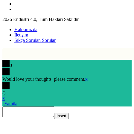
2026 Endüstri 4.0, Tüm Hakları Saklıdır
Hakkımızda
İletişim
Sıkça Sorulan Sorular
0
Would love your thoughts, please comment.
x
(
)
x
|
Yanıtla
Insert