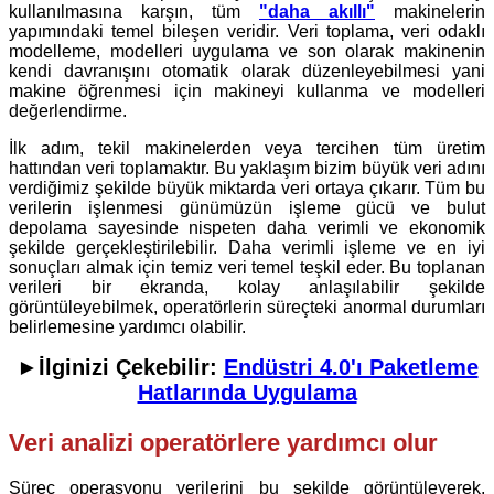
kullanılmasına karşın, tüm
"daha akıllı"
makinelerin
yapımındaki temel bileşen veridir. Veri toplama, veri odaklı
modelleme, modelleri uygulama ve son olarak makinenin
kendi davranışını otomatik olarak düzenleyebilmesi yani
makine öğrenmesi için makineyi kullanma ve modelleri
değerlendirme.
İlk adım, tekil makinelerden veya tercihen tüm üretim
hattından veri toplamaktır. Bu yaklaşım bizim büyük veri adını
verdiğimiz şekilde büyük miktarda veri ortaya çıkarır. Tüm bu
verilerin işlenmesi günümüzün işleme gücü ve bulut
depolama sayesinde nispeten daha verimli ve ekonomik
şekilde gerçekleştirilebilir. Daha verimli işleme ve en iyi
sonuçları almak için temiz veri temel teşkil eder. Bu toplanan
verileri bir ekranda, kolay anlaşılabilir şekilde
görüntüleyebilmek, operatörlerin süreçteki anormal durumları
belirlemesine yardımcı olabilir.
►İlginizi Çekebilir:
Endüstri 4.0'ı Paketleme
Hatlarında Uygulama
Veri analizi operatörlere yardımcı olur
Süreç operasyonu verilerini bu şekilde görüntüleyerek,