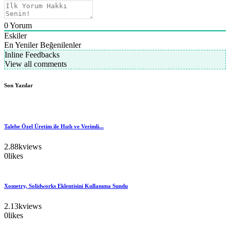
0
Yorum
Eskiler
En Yeniler
Beğenilenler
Inline Feedbacks
View all comments
Son Yazılar
Talebe Özel Üretim ile Hızlı ve Verimli...
2.88k
views
0
likes
Xometry, Solidworks Eklentisini Kullanıma Sundu
2.13k
views
0
likes