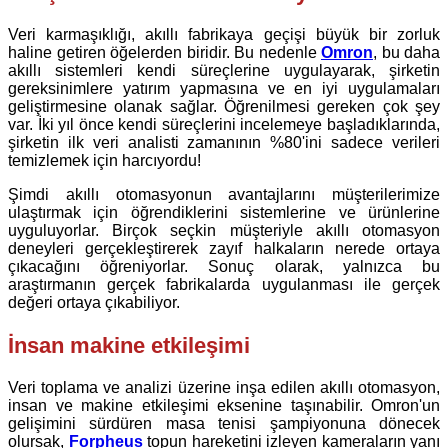
Veri karmaşıklığı, akıllı fabrikaya geçişi büyük bir zorluk
haline getiren öğelerden biridir. Bu nedenle
Omron
, bu daha
akıllı sistemleri kendi süreçlerine uygulayarak, şirketin
gereksinimlere yatırım yapmasına ve en iyi uygulamaları
geliştirmesine olanak sağlar. Öğrenilmesi gereken çok şey
var. İki yıl önce kendi süreçlerini incelemeye başladıklarında,
şirketin ilk veri analisti zamanının %80'ini sadece verileri
temizlemek için harcıyordu!
Şimdi akıllı otomasyonun avantajlarını müşterilerimize
ulaştırmak için öğrendiklerini sistemlerine ve ürünlerine
uyguluyorlar. Birçok seçkin müşteriyle akıllı otomasyon
deneyleri gerçekleştirerek zayıf halkaların nerede ortaya
çıkacağını öğreniyorlar. Sonuç olarak, yalnızca bu
araştırmanın gerçek fabrikalarda uygulanması ile gerçek
değeri ortaya çıkabiliyor.
İnsan makine etkileşimi
Veri toplama ve analizi üzerine inşa edilen akıllı otomasyon,
insan ve makine etkileşimi eksenine taşınabilir. Omron'un
gelişimini sürdüren masa tenisi şampiyonuna dönecek
olursak,
Forpheus
topun hareketini izleyen kameraların yanı