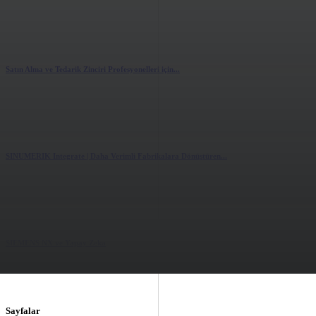
3.56k
views
0
likes
Satın Alma ve Tedarik Zinciri Profesyonelleri için...
1.78k
views
0
likes
SINUMERIK Integrate | Daha Verimli Fabrikalara Dönüştüren...
1.55k
views
0
likes
SIEMENS NX ve Yapay Zeka
1.86k
views
0
likes
Sayfalar