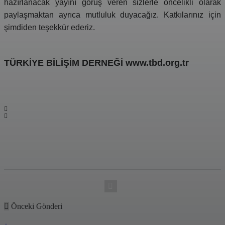
hazırlanacak yayını görüş veren sizlerle öncelikli olarak
paylaşmaktan ayrıca mutluluk duyacağız. Katkılarınız için
şimdiden teşekkür ederiz.
TÜRKİYE BİLİŞİM DERNEĞİ www.tbd.org.tr
POST İSTATISTIKLERI
883
0
BU YAZIYI PAYLAŞ
Facebook
Twitter
Email
Share
0
Önceki Gönderi