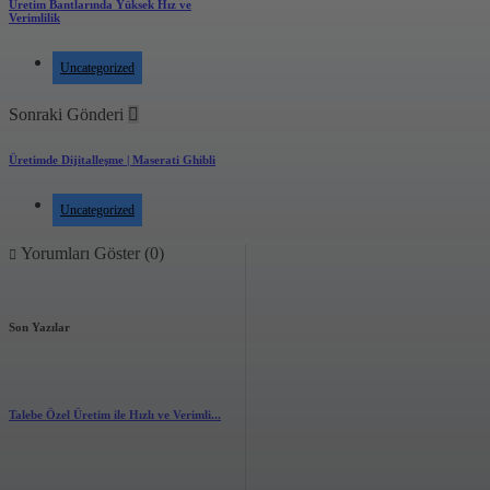
Üretim Bantlarında Yüksek Hız ve
Verimlilik
Uncategorized
Sonraki Gönderi
Üretimde Dijitalleşme | Maserati Ghibli
Uncategorized
Yorumları Göster (0)
Son Yazılar
Talebe Özel Üretim ile Hızlı ve Verimli...
2.89k
views
0
likes