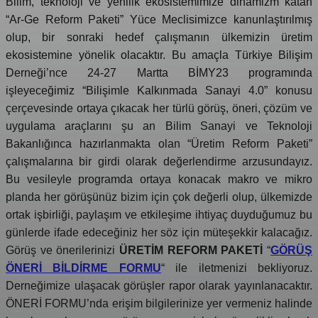
Bilim, teknoloji ve yenilik ekosistemimize dinamizm katan
“Ar-Ge Reform Paketi” Yüce Meclisimizce kanunlaştırılmış
olup, bir sonraki hedef çalışmanın ülkemizin üretim
ekosistemine yönelik olacaktır. Bu amaçla Türkiye Bilişim
Derneği’nce 24-27 Martta BİMY23 programında
işleyeceğimiz “Bilişimle Kalkınmada Sanayi 4.0” konusu
çerçevesinde ortaya çıkacak her türlü görüş, öneri, çözüm ve
uygulama araçlarını şu an Bilim Sanayi ve Teknoloji
Bakanlığınca hazırlanmakta olan “Üretim Reform Paketi”
çalışmalarına bir girdi olarak değerlendirme arzusundayız.
Bu vesileyle programda ortaya konacak makro ve mikro
planda her görüşünüz bizim için çok değerli olup, ülkemizde
ortak işbirliği, paylaşım ve etkileşime ihtiyaç duyduğumuz bu
günlerde ifade edeceğiniz her söz için müteşekkir kalacağız.
Görüş ve önerilerinizi
ÜRETİM REFORM PAKETİ
“
GÖRÜŞ
ÖNERİ BİLDİRME FORMU
“ ile iletmenizi bekliyoruz.
Derneğimize ulaşacak görüşler rapor olarak yayınlanacaktır.
ÖNERİ FORMU’nda erişim bilgilerinize yer vermeniz halinde