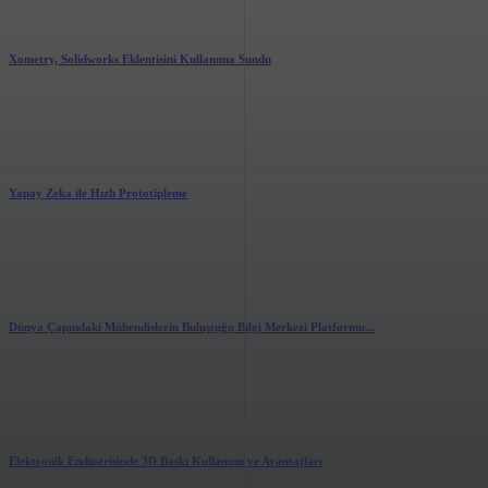
Xometry, Solidworks Eklentisini Kullanıma Sundu
2.14k
views
0
likes
Yapay Zeka ile Hızlı Prototipleme
2.71k
views
0
likes
Dünya Çapındaki Mühendislerin Buluştuğu Bilgi Merkezi Platformu...
2.84k
views
0
likes
Elektronik Endüstrisinde 3D Baskı Kullanımı ve Avantajları