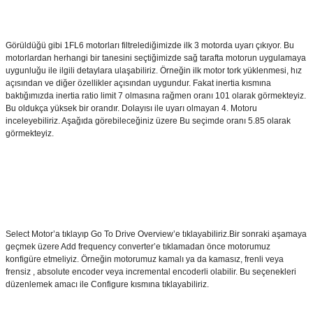
Görüldüğü gibi 1FL6 motorları filtrelediğimizde ilk 3 motorda uyarı çıkıyor. Bu
motorlardan herhangi bir tanesini seçtiğimizde sağ tarafta motorun uygulamaya
uygunluğu ile ilgili detaylara ulaşabiliriz. Örneğin ilk motor tork yüklenmesi, hız
açısından ve diğer özellikler açısından uygundur. Fakat inertia kısmına
baktığımızda inertia ratio limit 7 olmasına rağmen oranı 101 olarak görmekteyiz.
Bu oldukça yüksek bir orandır. Dolayısı ile uyarı olmayan 4. Motoru
inceleyebiliriz. Aşağıda görebileceğiniz üzere Bu seçimde oranı 5.85 olarak
görmekteyiz.
Select Motor’a tıklayıp Go To Drive Overview’e tıklayabiliriz.Bir sonraki aşamaya
geçmek üzere Add frequency converter’e tıklamadan önce motorumuz
konfigüre etmeliyiz. Örneğin motorumuz kamalı ya da kamasız, frenli veya
frensiz , absolute encoder veya incremental encoderli olabilir. Bu seçenekleri
düzenlemek amacı ile Configure kısmına tıklayabiliriz.