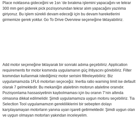
Place noktasına gideceğini ve 1sn ‘de bırakma işlemini yapacağını ve tekrar
300 mm geri giderek pick pozisyonundan tekrar alım yapacağını yazılıma
giriyoruz. Bu işlem sürekli devam edeceği için bu devam hareketlerini
girmemize gerek yoktur. Go To Drive Overview seçeneğine tıklayabiliriz.
Add motor seçeneğine tıklayarak bir sonraki adıma geçebiliriz. Application
requirements for motor kısmında uygulamanın güç ihtiyacını görebiliriz. Filter
kısmından kullanmak istediğimiz motor serisini filtreleyebiliriz. Biz
uygulamamızda 1FL6 motorları seçeceğiz. Inertia ratio warning limit ise default
olarak 7 gelmektedir. Bu mekaniğin ataletinin motorun ataletine oranıdır.
Pozisyonlama hassasiyetinin kaybolmaması için bu oranın 7’nin altında
olmasına dikkat edilmelidir. Şimdi uygulamamıza uygun motoru seçebiliriz. Tia
Selection Tool uygulamamızın gerekliliklerini bir sebepten dolayı
karşılayamayan motorların yanına uyarı işareti getirmektedir. Şimdi uygun olan
ve uygun olmayan motorları yakından inceleyelim.