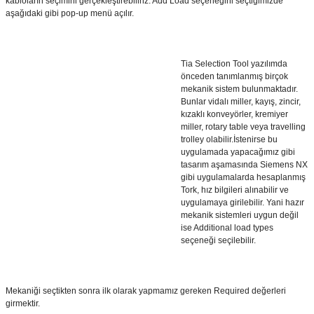
kabloların seçimini gerçekleştirebiliriz. Add Load seçeneğini seçtiğimizde
aşağıdaki gibi pop-up menü açılır.
Tia Selection Tool yazılımda
önceden tanımlanmış birçok
mekanik sistem bulunmaktadır.
Bunlar vidalı miller, kayış, zincir,
kızaklı konveyörler, kremiyer
miller, rotary table veya travelling
trolley olabilir.İstenirse bu
uygulamada yapacağımız gibi
tasarım aşamasında Siemens NX
gibi uygulamalarda hesaplanmış
Tork, hız bilgileri alınabilir ve
uygulamaya girilebilir. Yani hazır
mekanik sistemleri uygun değil
ise Additional load types
seçeneği seçilebilir.
Mekaniği seçtikten sonra ilk olarak yapmamız gereken Required değerleri
girmektir.