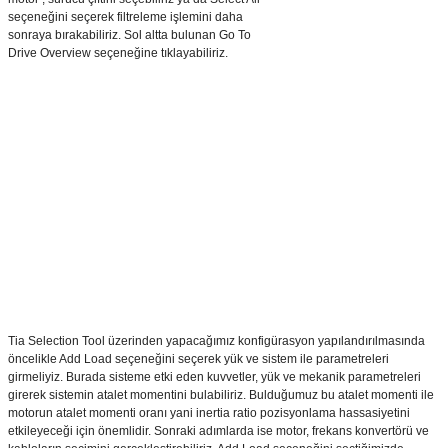
seçeneğini seçerek filtreleme işlemini daha
sonraya bırakabiliriz. Sol altta bulunan Go To
Drive Overview seçeneğine tıklayabiliriz.
Tia Selection Tool üzerinden yapacağımız konfigürasyon yapılandırılmasında
öncelikle Add Load seçeneğini seçerek yük ve sistem ile parametreleri
girmeliyiz. Burada sisteme etki eden kuvvetler, yük ve mekanik parametreleri
girerek sistemin atalet momentini bulabiliriz. Bulduğumuz bu atalet momenti ile
motorun atalet momenti oranı yani inertia ratio pozisyonlama hassasiyetini
etkileyeceği için önemlidir. Sonraki adımlarda ise motor, frekans konvertörü ve