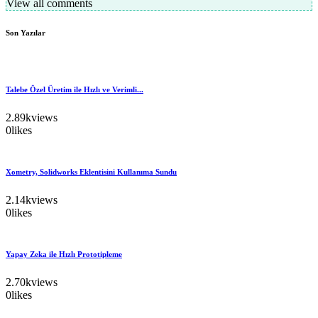
View all comments
Son Yazılar
Talebe Özel Üretim ile Hızlı ve Verimli...
2.89k
views
0
likes
Xometry, Solidworks Eklentisini Kullanıma Sundu
2.14k
views
0
likes
Yapay Zeka ile Hızlı Prototipleme
2.70k
views
0
likes