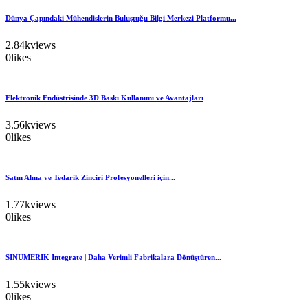
Dünya Çapındaki Mühendislerin Buluştuğu Bilgi Merkezi Platformu...
2.84k
views
0
likes
Elektronik Endüstrisinde 3D Baskı Kullanımı ve Avantajları
3.56k
views
0
likes
Satın Alma ve Tedarik Zinciri Profesyonelleri için...
1.77k
views
0
likes
SINUMERIK Integrate | Daha Verimli Fabrikalara Dönüştüren...
1.55k
views
0
likes