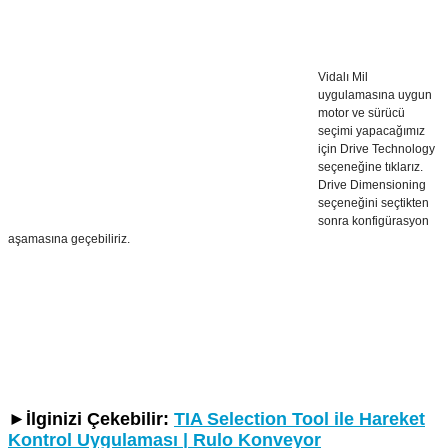
Vidalı Mil
uygulamasına uygun
motor ve sürücü
seçimi yapacağımız
için Drive Technology
seçeneğine tıklarız.
Drive Dimensioning
seçeneğini seçtikten
sonra konfigürasyon
aşamasına geçebiliriz.
►
İlginizi Çekebilir:
TIA Selection Tool ile Hareket
Kontrol Uygulaması | Rulo Konveyor