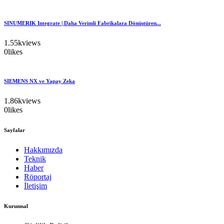
SINUMERIK Integrate | Daha Verimli Fabrikalara Dönüştüren...
1.55k
views
0
likes
SIEMENS NX ve Yapay Zeka
1.86k
views
0
likes
Sayfalar
Hakkımızda
Teknik
Haber
Röportaj
İletişim
Kurumsal