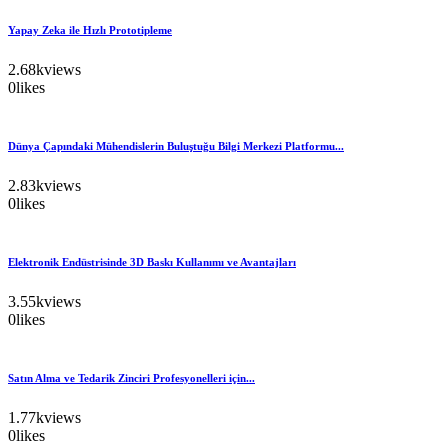
Yapay Zeka ile Hızlı Prototipleme
2.68k
views
0
likes
Dünya Çapındaki Mühendislerin Buluştuğu Bilgi Merkezi Platformu...
2.83k
views
0
likes
Elektronik Endüstrisinde 3D Baskı Kullanımı ve Avantajları
3.55k
views
0
likes
Satın Alma ve Tedarik Zinciri Profesyonelleri için...
1.77k
views
0
likes