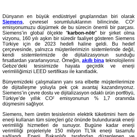
Dünyanın en büyük endüstriyel gruplarından biri olarak
Siemens
, çevresel sorumluluklarının bilincinde. CO
2
emisyonumuzu düşürmek de bu sürecin önemli bir parçası.
Siemens’in global ölçekte “
karbon-nötr
” bir şirket olma
vizyonu, 160 yılı aşkın bir süredir faaliyet gösteren Siemens
Türkiye için de 2023 hedefi haline geldi. Bu hedef
çerçevesinde, yalnızca müşterilerimizin sistemlerinde değil,
kendi sistemlerimizde de dijitalizasyonun sunduğu
fırsatlardan yararlanıyoruz. Örneğin,
akıllı bina
teknolojilerini
Gebze’deki tesisimizde hayata geçirdik ve enerji
verimliliğimizi LEED sertifikası ile kanıtladık.
Bünyemizdeki çalışmaların yanı sıra elbette müşterilerimize
de dijitalleşme yoluyla pek çok avantaj kazandırıyoruz.
Siemens’in çevre dostu ve dijitalizasyon odaklı ürün portföyü,
Türkiye’de yıllık CO
2
emisyonunun % 1,7 oranında
düşmesini sağlıyor.
Siemens, hem üretim tesislerinin elektrik tüketimini hem de
enerji kullanan tüm süreçleri göz önünde bulundurarak enerji
verimliliği hizmetleri de sunuyor. Bugüne kadar enerji
verimliliği projeleriyle 150 milyon TL’lik enerji tasarrufu
sağlandı. Enerji Bakanlığı tarafından düzenlenen ve