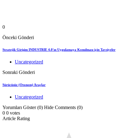
0
Önceki Gönderi
Stratejik Girişim INDUSTRIE 4.0'ın Uygulamaya Konulması için Tavsiyeler
Uncategorized
Sonraki Gönderi
Sürücüsüz (Otonom) Araçlar
Uncategorized
Yorumları Göster (0)
Hide Comments (0)
0
0
votes
Article Rating