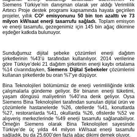
Siemens Türkiye’nin danışman olarak yer aldığı Verimlilik
Artırıcı Proje destek programı kapsamında hayata geçirilen
projeler, yıllık
CO
2
emisyonunu 50 bin ton azalttı ve 73
milyon kW/saat enerji tasarrufu sağladı.
Toplam emisyon
ve enerji tasarrufu, gezegenimiz için 145 bin ağaç dikimine
eşdeğer katkıda bulunuyor.
Sunduğumuz dijital şebeke çözümleri enerji dağıtım
şirketlerinin %43’ü tarafından kullanılıyor. 2014 verilerine
göre Türkiye’deki 21 dağıtım şirketinin enerji kaybı ortalama
%14 civarındayken,
Siemens Dijital Şebekeler
çözümlerini
kullanan şirketlerde bu oran %7’ye düşüyor.
Bina Teknolojileri bölümümüz de enerji verimliliğinde kritik
çalışmalarla gündeme geliyor. Bir binanın enerji tüketimi,
yaşam döngüsü maliyetinin %40’ına denk geliyor. Oysa
Siemens Bina Teknolojileri tarafından sunulan dijital ürün ve
çözümlerle hastanelerde %26, otellerde %41, konutlarda
%27, restoranlarda %41, okullarda %26, ofislerde %52 ve
alışveriş merkezlerinde %49 enerji tasarrufu sağlanabiliyor.
Örneğin Siemens olarak Bina Teknolojileri sayesinde
Türkiye’de üç yılda 44 milyon kW/saat enerji tasarrufu
sağladık, bu da 25.600’den fazla ağaç dikimi demek oluyor.