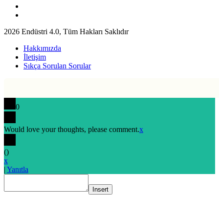
2026 Endüstri 4.0, Tüm Hakları Saklıdır
Hakkımızda
İletişim
Sıkça Sorulan Sorular
0
Would love your thoughts, please comment.
x
(
)
x
|
Yanıtla
Insert