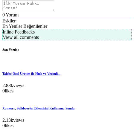
0
Yorum
Eskiler
En Yeniler
Beğenilenler
Inline Feedbacks
View all comments
Son Yazılar
Talebe Özel Üretim ile Hızlı ve Verimli...
2.88k
views
0
likes
Xometry, Solidworks Eklentisini Kullanıma Sundu
2.13k
views
0
likes