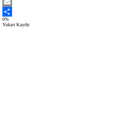
Twitter
Email
0%
Share
Yukarı Kaydır