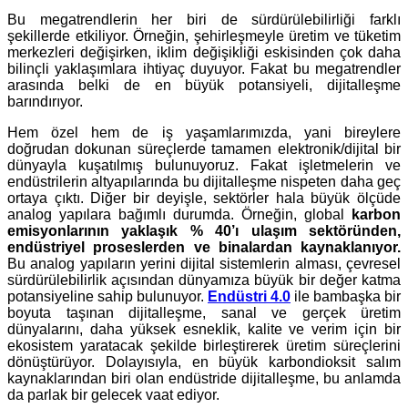
Bu megatrendlerin her biri de sürdürülebilirliği farklı
şekillerde etkiliyor. Örneğin, şehirleşmeyle üretim ve tüketim
merkezleri değişirken, iklim değişikliği eskisinden çok daha
bilinçli yaklaşımlara ihtiyaç duyuyor. Fakat bu megatrendler
arasında belki de en büyük potansiyeli, dijitalleşme
barındırıyor.
Hem özel hem de iş yaşamlarımızda, yani bireylere
doğrudan dokunan süreçlerde tamamen elektronik/dijital bir
dünyayla kuşatılmış bulunuyoruz. Fakat işletmelerin ve
endüstrilerin altyapılarında bu dijitalleşme nispeten daha geç
ortaya çıktı. Diğer bir deyişle, sektörler hala büyük ölçüde
analog yapılara bağımlı durumda. Örneğin, global
karbon
emisyonlarının yaklaşık % 40’ı ulaşım sektöründen,
endüstriyel proseslerden ve binalardan kaynaklanıyor.
Bu analog yapıların yerini dijital sistemlerin alması, çevresel
sürdürülebilirlik açısından dünyamıza büyük bir değer katma
potansiyeline sahip bulunuyor.
Endüstri 4.0
ile bambaşka bir
boyuta taşınan dijitalleşme, sanal ve gerçek üretim
dünyalarını, daha yüksek esneklik, kalite ve verim için bir
ekosistem yaratacak şekilde birleştirerek üretim süreçlerini
dönüştürüyor. Dolayısıyla, en büyük karbondioksit salım
kaynaklarından biri olan endüstride dijitalleşme, bu anlamda
da parlak bir gelecek vaat ediyor.