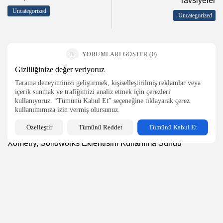
Tavsiyeler
Uncategorized
2026 Endüstri 4.0, Tüm Hakları Saklıdır
Uncategorized
YORUMLARI GÖSTER (0)
Gizliliğinize değer veriyoruz
Tarama deneyiminizi geliştirmek, kişiselleştirilmiş reklamlar veya
Son Yazılar
içerik sunmak ve trafiğimizi analiz etmek için çerezleri
kullanıyoruz. “Tümünü Kabul Et” seçeneğine tıklayarak çerez
kullanımımıza izin vermiş olursunuz.
Talebe Özel Üretim ile Hızlı ve Verimli...
2.89k
0
views
likes
Özelleştir
Tümünü Reddet
Tümünü Kabul Et
Xometry, Solidworks Eklentisini Kullanıma Sundu
2.14k
0
views
likes
Yapay Zeka ile Hızlı Prototipleme
2.71k
0
views
likes
Dünya Çapındaki Mühendislerin Buluştuğu Bilgi Merkezi
Platformu...