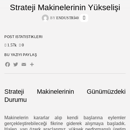
Strateji Makinelerinin Yükselişi
BY
ENDUSTRI40
POST İSTATISTIKLERI
1.57k
0
BU YAZIYI PAYLAŞ
Facebook
Twitter
Email
Share
Strateji Makinelerinin Günümüzdeki
Durumu
Makinelerin kararlar alıp kendi başlarına eylemler
gerçekleştirebileceği fikrine giderek alışmaya başladık.
Halen, yarı özerk araçlarımız, yüksek performanslı üretim