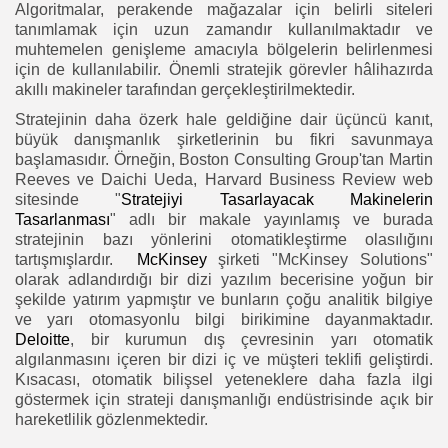
Algoritmalar, perakende mağazalar için belirli siteleri
tanımlamak için uzun zamandır kullanılmaktadır ve
muhtemelen genişleme amacıyla bölgelerin belirlenmesi
için de kullanılabilir. Önemli stratejik görevler hâlihazırda
akıllı makineler tarafından gerçekleştirilmektedir.
Stratejinin daha özerk hale geldiğine dair üçüncü kanıt,
büyük danışmanlık şirketlerinin bu fikri savunmaya
başlamasıdır. Örneğin, Boston Consulting Group'tan Martin
Reeves ve Daichi Ueda, Harvard Business Review web
sitesinde "
Stratejiyi Tasarlayacak Makinelerin
Tasarlanması
" adlı bir makale yayınlamış ve burada
stratejinin bazı yönlerini otomatikleştirme olasılığını
tartışmışlardır.
McKinsey
şirketi "McKinsey Solutions"
olarak adlandırdığı bir dizi yazılım becerisine yoğun bir
şekilde yatırım yapmıştır ve bunların çoğu analitik bilgiye
ve yarı otomasyonlu bilgi birikimine dayanmaktadır.
Deloitte
, bir kurumun dış çevresinin yarı otomatik
algılanmasını içeren bir dizi iç ve müşteri teklifi geliştirdi.
Kısacası, otomatik bilişsel yeteneklere daha fazla ilgi
göstermek için strateji danışmanlığı endüstrisinde açık bir
hareketlilik gözlenmektedir.