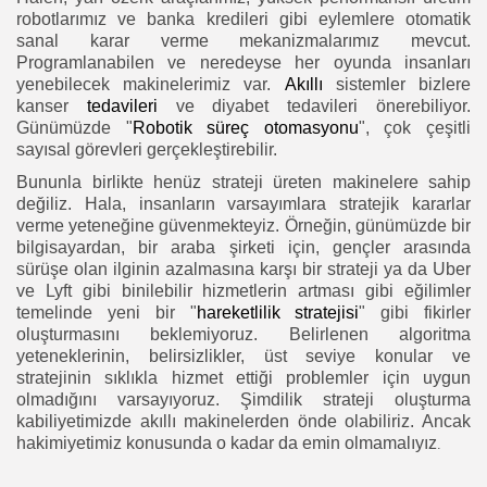
robotlarımız ve banka kredileri gibi eylemlere otomatik
sanal karar verme mekanizmalarımız mevcut.
Programlanabilen ve neredeyse her oyunda insanları
yenebilecek makinelerimiz var.
Akıllı
sistemler bizlere
kanser
tedavileri
ve diyabet tedavileri önerebiliyor.
Günümüzde "
Robotik
süreç otomasyonu
", çok çeşitli
sayısal görevleri gerçekleştirebilir.
Bununla birlikte henüz strateji üreten makinelere sahip
değiliz. Hala,
insanların varsayımlara stratejik kararlar
verme yeteneğine güvenmekteyiz. Örneğin, günümüzde bir
bilgisayardan, bir araba şirketi için, gençler arasında
sürüşe olan ilginin azalmasına karşı bir strateji ya da Uber
ve Lyft gibi binilebilir hizmetlerin artması gibi eğilimler
temelinde yeni bir "
hareketlilik stratejisi
" gibi fikirler
oluşturmasını beklemiyoruz. Belirlenen algoritma
yeteneklerinin, belirsizlikler, üst seviye konular ve
stratejinin sıklıkla hizmet ettiği problemler için uygun
olmadığını varsayıyoruz. Şimdilik strateji oluşturma
kabiliyetimizde akıllı makinelerden önde olabiliriz. Ancak
hakimiyetimiz konusunda o kadar da emin olmamalıyız
.