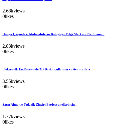
2.68k
views
0
likes
Dünya Çapındaki Mühendislerin Buluştuğu Bilgi Merkezi Platformu...
2.83k
views
0
likes
Elektronik Endüstrisinde 3D Baskı Kullanımı ve Avantajları
3.55k
views
0
likes
Satın Alma ve Tedarik Zinciri Profesyonelleri için...
1.77k
views
0
likes