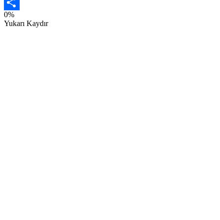
Email
0%
Share
Yukarı Kaydır