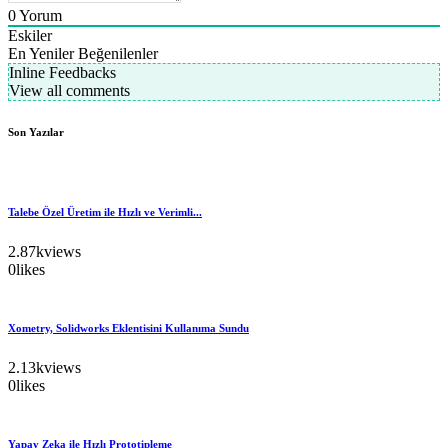
0
Yorum
Eskiler
En Yeniler
Beğenilenler
Inline Feedbacks
View all comments
Son Yazılar
Talebe Özel Üretim ile Hızlı ve Verimli...
2.87k
views
0
likes
Xometry, Solidworks Eklentisini Kullanıma Sundu
2.13k
views
0
likes
Yapay Zeka ile Hızlı Prototipleme