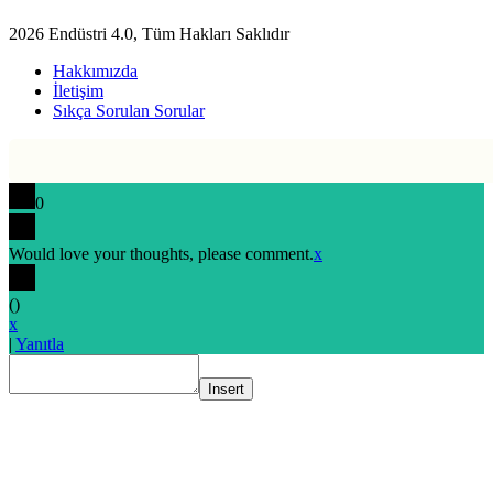
2026 Endüstri 4.0, Tüm Hakları Saklıdır
Hakkımızda
İletişim
Sıkça Sorulan Sorular
0
Would love your thoughts, please comment.
x
(
)
x
|
Yanıtla
Insert