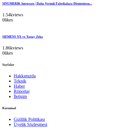
SINUMERIK Integrate | Daha Verimli Fabrikalara Dönüştüren...
1.54k
views
0
likes
SIEMENS NX ve Yapay Zeka
1.86k
views
0
likes
Sayfalar
Hakkımızda
Teknik
Haber
Röportaj
İletişim
Kurumsal
Gizlilik Politikası
Üyelik Sözleşmesi