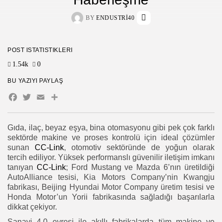
BY
ENDUSTRI40
POST İSTATISTIKLERI
1.54k
0
BU YAZIYI PAYLAŞ
Facebook
Twitter
Email
Share
Gıda, ilaç, beyaz eşya, bina otomasyonu gibi pek çok farklı
sektörde makine ve proses kontrolü için ideal çözümler
sunan
CC-Link
, otomotiv sektöründe de yoğun olarak
tercih ediliyor. Yüksek performanslı güvenilir iletişim imkanı
tanıyan
CC-Link
; Ford Mustang ve Mazda 6’nın üretildiği
AutoAlliance tesisi, Kia Motors Company’nin Kwangju
fabrikası, Beijing Hyundai Motor Company üretim tesisi ve
Honda Motor’un Yorii fabrikasında sağladığı başarılarla
dikkat çekiyor.
Sanayi 4.0 evresi ile akıllı fabrikalarda tüm makine ve