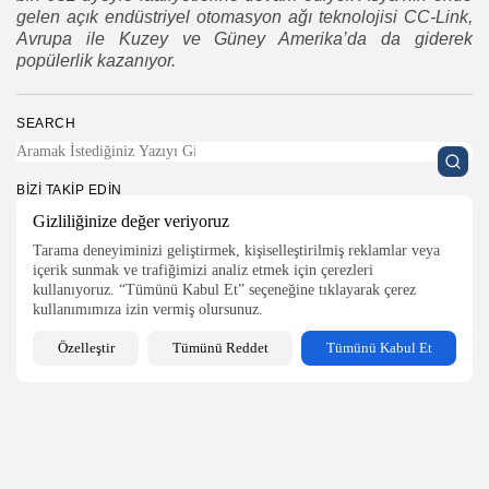
gelen açık endüstriyel otomasyon ağı teknolojisi CC-Link,
2026 Endüstri 4.0, Tüm Hakları Saklıdır
Avrupa ile Kuzey ve Güney Amerika’da da giderek
popülerlik kazanıyor.
SEARCH
BIZI TAKIP EDIN
Gizliliğinize değer veriyoruz
Tarama deneyiminizi geliştirmek, kişiselleştirilmiş reklamlar veya
BÜLTENIMIZE ABONE OLUN
içerik sunmak ve trafiğimizi analiz etmek için çerezleri
kullanıyoruz. “Tümünü Kabul Et” seçeneğine tıklayarak çerez
kullanımımıza izin vermiş olursunuz.
Kaydol düğmesine basarak Gizlilik Politikamızı ve Kullanım Koşullarımızı
Özelleştir
Tümünü Reddet
Tümünü Kabul Et
okuduğunuzu ve kabul ettiğinizi onaylamış olursunuz
0
ÖNCEKI GÖNDERI
SONRAKI GÖNDERI