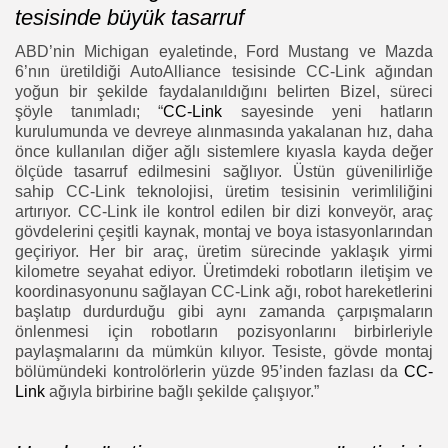
tesisinde büyük tasarruf
ABD’nin Michigan eyaletinde, Ford Mustang ve Mazda
6’nın üretildiği AutoAlliance tesisinde CC-Link ağından
yoğun bir şekilde faydalanıldığını belirten Bizel, süreci
şöyle tanımladı; “
CC-Link
sayesinde yeni hatların
kurulumunda ve devreye alınmasında yakalanan hız, daha
önce kullanılan diğer ağlı sistemlere kıyasla kayda değer
ölçüde tasarruf edilmesini sağlıyor. Üstün güvenilirliğe
sahip CC-Link teknolojisi, üretim tesisinin verimliliğini
artırıyor. CC-Link ile kontrol edilen bir dizi konveyör, araç
gövdelerini çeşitli kaynak, montaj ve boya istasyonlarından
geçiriyor. Her bir araç, üretim sürecinde yaklaşık yirmi
kilometre seyahat ediyor. Üretimdeki robotların iletişim ve
koordinasyonunu sağlayan CC-Link ağı, robot hareketlerini
başlatıp durdurduğu gibi aynı zamanda çarpışmaların
önlenmesi için robotların pozisyonlarını birbirleriyle
paylaşmalarını da mümkün kılıyor. Tesiste, gövde montaj
bölümündeki kontrolörlerin yüzde 95’inden fazlası da
CC-
Link
ağıyla birbirine bağlı şekilde çalışıyor.”