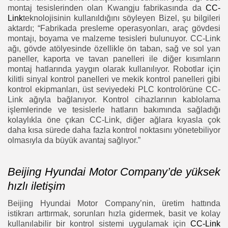
montaj tesislerinden olan Kwangju fabrikasında da
CC-
Link
teknolojisinin kullanıldığını söyleyen Bizel, şu bilgileri
aktardı; “Fabrikada presleme operasyonları, araç gövdesi
montajı, boyama ve malzeme tesisleri bulunuyor. CC-Link
ağı, gövde atölyesinde özellikle ön taban, sağ ve sol yan
paneller, kaporta ve tavan panelleri ile diğer kısımların
montaj hatlarında yaygın olarak kullanılıyor. Robotlar için
kilitli sinyal kontrol panelleri ve mekik kontrol panelleri gibi
kontrol ekipmanları, üst seviyedeki PLC kontrolörüne CC-
Link ağıyla bağlanıyor. Kontrol cihazlarının kablolama
işlemlerinde ve tesislerle hatların bakımında sağladığı
kolaylıkla öne çıkan CC-Link, diğer ağlara kıyasla çok
daha kısa sürede daha fazla kontrol noktasını yönetebiliyor
olmasıyla da büyük avantaj sağlıyor.”
Beijing Hyundai Motor Company’de yüksek
hızlı iletişim
Beijing Hyundai Motor Company’nin, üretim hattında
istikrarı arttırmak, sorunları hızla gidermek, basit ve kolay
kullanılabilir bir kontrol sistemi uygulamak için
CC-Link