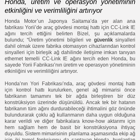
Honda, üretim ve operasyon yönetiminin
etkinliğini ve verimliliğini artırıyor
Honda Motor’un Japonya Saitama’da yer alan ana
fabrikası Yorii’de araç gövdesi montaj hattı için CC-Link IE
ağını tercih ettiğini belirten Bizel, şu açıklamalarda
bulundu; “Üretim yönetimi bilgileri ve
güvenlik
sinyalleri
dahil olmak üzere fabrika otomasyon cihazlarından kontrol
sinyalleri için birleşik ağ dahilinde iletişime imkan tanıyan
ethernet temelli CC-Link IE ağını tercih eden Honda, bu
sayede Yorii Fabrikası’nın üretim ve operasyon yönetiminin
etkinliğini ve verimliliğini artırıyor.
Honda’nın Yori Fabrikası’nda, araç gövdesi montaj hattı
için kontrol hattı kurulurken, genel ağ mimarisi önce
fabrikanın tamamını tek bir ağda birleştiren bir düz
konstrüksiyon üzerinde düşünüldü. Ancak tek bir hatanın
fabrikanın tüm ağını durdurabileceği ihtimalini göz önünde
bulundurarak çoklu ağ kullanmanın daha uygun olduğuna
karar verildi ve diğer fabrikalara know-how aktarımı için
hem sağlam hem de basit bir konstrüksiyona ihtiyaç
duyuldu. Sistem mimarisinin planlama aşamasında ekip ağ
için iki temel fonksiyonu da saptayan Honda, bunlardan