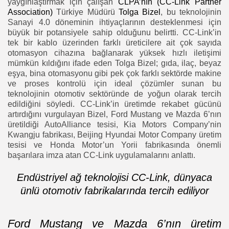
yaygınlaştırmak için çalışan
CLPA’nın (CC-Link Partner
Association)
Türkiye Müdürü
Tolga Bizel
, bu teknolojinin
Sanayi 4.0 döneminin ihtiyaçlarının desteklenmesi için
büyük bir potansiyele sahip olduğunu belirtti. CC-Link’in
tek bir kablo üzerinden farklı üreticilere ait çok sayıda
otomasyon cihazına bağlanarak yüksek hızlı iletişimi
mümkün kıldığını ifade eden Tolga Bizel; gıda, ilaç, beyaz
eşya, bina otomasyonu gibi pek çok farklı sektörde makine
ve proses kontrolü için ideal çözümler sunan bu
teknolojinin otomotiv sektöründe de yoğun olarak tercih
edildiğini söyledi. CC-Link’in üretimde rekabet gücünü
artırdığını vurgulayan Bizel, Ford Mustang ve Mazda 6’nın
üretildiği AutoAlliance tesisi, Kia Motors Company’nin
Kwangju fabrikası, Beijing Hyundai Motor Company üretim
tesisi ve Honda Motor’un Yorii fabrikasında önemli
başarılara imza atan CC-Link uygulamalarını anlattı.
Endüstriyel ağ teknolojisi CC-Link, dünyaca
ünlü otomotiv fabrikalarında tercih ediliyor
Ford Mustang ve Mazda 6’nın üretim