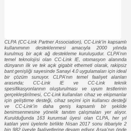
CLPA (CC-Link Partner Association), CC-Link’in kapsamlı
kullanımının desteklenmesi amacıyla 2000 yılında
kurulmuş bir açık ağ destekleme kuruluşudur. CLPA’nın
temel teknolojisi olan CC-Link IE, otomasyon alanında
dünyanın ilk ve tek açık gigabit etherneti olarak, rakipsiz
bant genişliği sayesinde Sanayi 4.0 uygulamaları için ideal
bir çözüm sunuyor. CLPA’nın temel faaliyet alanları
arasında; CC-Link IE ve CC-Link teknik
spesifikasyonlarının oluşturulması ve uyum testlerinin
gerçekleştirilmesi, CC-Link kullanılan cihaz ve ekipmanlar
için geliştirme desteği, cihaz seçimi için kullanıcı desteği
ve CC-Link’in daha geniş kapsamlı bir şekilde
benimsenmesine yönelik tanıtım çalışmaları yer alıyor.
Kurulduğunda 163 kurumsal üyesi olan CLPA, her yıl
katılan yeni üyelerle birlikte Nisan 2017 sonu itibariyle 2
bin 982 üyeyle faaliyetlerine devam ediyor. Asya’nın önde