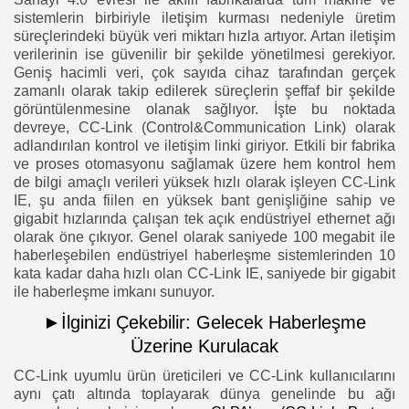
sistemlerin birbiriyle iletişim kurması nedeniyle üretim
süreçlerindeki büyük veri miktarı hızla artıyor. Artan iletişim
verilerinin ise güvenilir bir şekilde yönetilmesi gerekiyor.
Geniş hacimli veri, çok sayıda cihaz tarafından gerçek
zamanlı olarak takip edilerek süreçlerin şeffaf bir şekilde
görüntülenmesine olanak sağlıyor. İşte bu noktada
devreye, CC-Link (Control&Communication Link) olarak
adlandırılan kontrol ve iletişim linki giriyor. Etkili bir fabrika
ve proses otomasyonu sağlamak üzere hem kontrol hem
de bilgi amaçlı verileri yüksek hızlı olarak işleyen CC-Link
IE, şu anda fiilen en yüksek bant genişliğine sahip ve
gigabit hızlarında çalışan tek açık endüstriyel ethernet ağı
olarak öne çıkıyor. Genel olarak saniyede 100 megabit ile
haberleşebilen endüstriyel haberleşme sistemlerinden 10
kata kadar daha hızlı olan CC-Link IE, saniyede bir gigabit
ile haberleşme imkanı sunuyor.
►İlginizi Çekebilir:
Gelecek Haberleşme
Üzerine Kurulacak
CC-Link uyumlu ürün üreticileri ve CC-Link kullanıcılarını
aynı çatı altında toplayarak dünya genelinde bu ağı