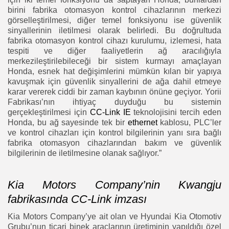
birini fabrika otomasyon kontrol cihazlarının merkezi
görselleştirilmesi, diğer temel fonksiyonu ise güvenlik
sinyallerinin iletilmesi olarak belirledi. Bu doğrultuda
fabrika otomasyon kontrol cihazı kurulumu, izlemesi, hata
tespiti ve diğer faaliyetlerin ağ aracılığıyla
merkezileştirilebileceği bir sistem kurmayı amaçlayan
Honda, esnek hat değişimlerini mümkün kılan bir yapıya
kavuşmak için güvenlik sinyallerini de ağa dahil etmeye
karar vererek ciddi bir zaman kaybının önüne geçiyor. Yorii
Fabrikası’nın ihtiyaç duyduğu bu sistemin
gerçekleştirilmesi için
CC-Link IE
teknolojisini tercih eden
Honda, bu ağ sayesinde tek bir
ethernet
kablosu, PLC’ler
ve kontrol cihazları için kontrol bilgilerinin yanı sıra bağlı
fabrika otomasyon cihazlarından bakım ve güvenlik
bilgilerinin de iletilmesine olanak sağlıyor.”
Kia Motors Company’nin Kwangju
fabrikasında CC-Link imzası
Kia Motors Company’ye ait olan ve Hyundai Kia Otomotiv
Grubu’nun ticari binek araçlarının üretiminin yapıldığı özel