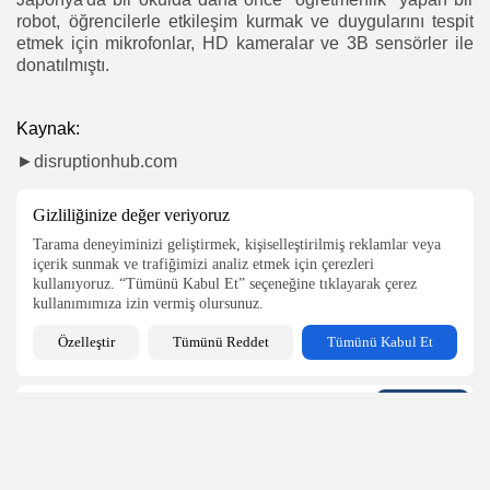
robot, öğrencilerle etkileşim kurmak ve duygularını tespit
etmek için mikrofonlar, HD kameralar ve 3B sensörler ile
donatılmıştı.
Kaynak:
►disruptionhub.com
Gizliliğinize değer veriyoruz
SEARCH
Tarama deneyiminizi geliştirmek, kişiselleştirilmiş reklamlar veya
içerik sunmak ve trafiğimizi analiz etmek için çerezleri
kullanıyoruz. “Tümünü Kabul Et” seçeneğine tıklayarak çerez
BIZI TAKIP EDIN
kullanımımıza izin vermiş olursunuz.
Özelleştir
Tümünü Reddet
Tümünü Kabul Et
BÜLTENIMIZE ABONE OLUN
Kaydol düğmesine basarak Gizlilik Politikamızı ve Kullanım Koşullarımızı
okuduğunuzu ve kabul ettiğinizi onaylamış olursunuz