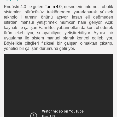
Endüstri 4.0 ile gelen
Tarım 4.0
, nesnelerin interneti,robotik
sistemler, sürücüsüz traktörlerden yararlanarak yüksek
teknolojili tarımın önünü açıyor. İnsan eli değmeden
sıfırdan mahsul yetiştirmek mümkün hale geliyor. Açık
kaynak ile çalışan FarmBot, yabani otları da kontrol ederek
ürün ekebiliyor, sulayabiliyor, yetiştirebiliyor. Ayrıca bir
uygulama ile sistem manuel olarak kontrol edilebiliyor.
Böylelikle çiftçileri fiziksel bir çalışan olmaktan çıkarıp,
yönetici bir çalışan durumuna getiriyor.