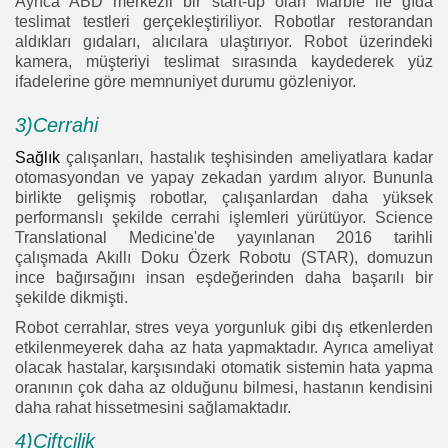
Ayrıca ABD merkezli bir start-up olan Marble ile gıda
teslimat testleri gerçekleştiriliyor. Robotlar restorandan
aldıkları gıdaları, alıcılara ulaştırıyor. Robot üzerindeki
kamera, müşteriyi teslimat sırasında kaydederek yüz
ifadelerine göre memnuniyet durumu gözleniyor.
3)Cerrahi
Sağlık
çalışanları, hastalık teşhisinden ameliyatlara kadar
otomasyondan ve yapay zekadan yardım alıyor. Bununla
birlikte gelişmiş robotlar, çalışanlardan daha yüksek
performanslı şekilde cerrahi işlemleri yürütüyor. Science
Translational Medicine'de yayınlanan 2016 tarihli
çalışmada Akıllı Doku Özerk Robotu (STAR), domuzun
ince bağırsağını insan eşdeğerinden daha başarılı bir
şekilde dikmişti.
Robot cerrahlar, stres veya yorgunluk gibi dış etkenlerden
etkilenmeyerek daha az hata yapmaktadır. Ayrıca ameliyat
olacak hastalar, karşısındaki otomatik sistemin hata yapma
oranının çok daha az olduğunu bilmesi, hastanın kendisini
daha rahat hissetmesini sağlamaktadır.
4)Çiftçilik