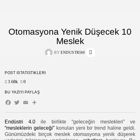
Otomasyona Yenik Düşecek 10
Meslek
BY
ENDUSTRI40
POST İSTATISTIKLERI
3.68k
0
BU YAZIYI PAYLAŞ
Facebook
Twitter
Email
Share
Endüstri 4.0
ile birlikte “geleceğin meslekleri” ve
“mesleklerin geleceği”
konuları yeni bir trend haline geldi.
Günümüzdeki birçok meslek otomasyona yenik düşerek