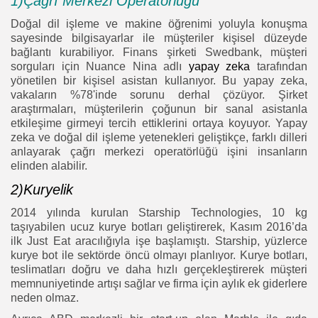
1)Çağrı Merkezi Operatörlüğü
Doğal dil işleme ve makine öğrenimi yoluyla konuşma
sayesinde bilgisayarlar ile müşteriler kişisel düzeyde
bağlantı kurabiliyor. Finans şirketi Swedbank, müşteri
sorguları için Nuance Nina adlı
yapay zeka
tarafından
yönetilen bir kişisel asistan kullanıyor. Bu yapay zeka,
vakaların %78'inde sorunu derhal çözüyor. Şirket
araştırmaları, müşterilerin çoğunun bir sanal asistanla
etkileşime girmeyi tercih ettiklerini ortaya koyuyor. Yapay
zeka ve doğal dil işleme yetenekleri geliştikçe, farklı dilleri
anlayarak çağrı merkezi operatörlüğü işini insanların
elinden alabilir.
2)Kuryelik
2014 yılında kurulan Starship Technologies, 10 kg
taşıyabilen ucuz kurye botları geliştirerek, Kasım 2016’da
ilk Just Eat aracılığıyla işe başlamıştı. Starship, yüzlerce
kurye bot ile sektörde öncü olmayı planlıyor. Kurye botları,
teslimatları doğru ve daha hızlı gerçekleştirerek müşteri
memnuniyetinde artışı sağlar ve firma için aylık ek giderlere
neden olmaz.