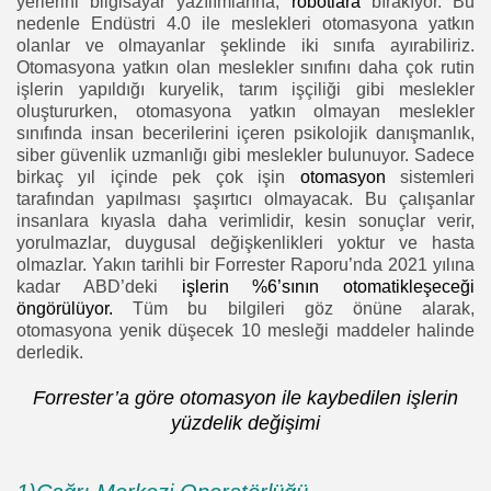
yerlerini bilgisayar yazılımlarına,
robotlara
bırakıyor. Bu
nedenle Endüstri 4.0 ile meslekleri otomasyona yatkın
olanlar ve olmayanlar şeklinde iki sınıfa ayırabiliriz.
Otomasyona yatkın olan meslekler sınıfını daha çok rutin
işlerin yapıldığı kuryelik, tarım işçiliği gibi meslekler
oluştururken, otomasyona yatkın olmayan meslekler
sınıfında insan becerilerini içeren psikolojik danışmanlık,
siber güvenlik uzmanlığı gibi meslekler bulunuyor.
Sadece
birkaç yıl içinde pek çok işin
otomasyon
sistemleri
tarafından yapılması şaşırtıcı olmayacak.
Bu çalışanlar
insanlara kıyasla daha verimlidir, kesin sonuçlar verir,
yorulmazlar, duygusal değişkenlikleri yoktur ve hasta
olmazlar. Yakın tarihli bir Forrester Raporu’nda 2021 yılına
kadar ABD’deki
işlerin %6’sının otomatikleşeceği
öngörülüyor.
Tüm bu bilgileri göz önüne alarak,
otomasyona yenik düşecek 10 mesleği maddeler halinde
derledik.
Forrester’a göre otomasyon ile kaybedilen işlerin
yüzdelik değişimi