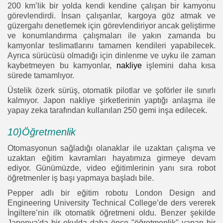
200 km’lik bir yolda kendi kendine çalışan bir kamyonu
görevlendirdi. İnsan çalışanlar, kargoya göz atmak ve
güzergahı denetlemek için görevlendiriyor ancak geliştirme
ve konumlandırma çalışmaları ile yakın zamanda bu
kamyonlar teslimatlarını tamamen kendileri yapabilecek.
Ayrıca sürücüsü olmadığı için dinlenme ve uyku ile zaman
kaybetmeyen bu kamyonlar,
nakliye
işlemini daha kısa
sürede tamamlıyor.
Üstelik özerk sürüş, otomatik pilotlar ve şoförler ile sınırlı
kalmıyor. Japon nakliye şirketlerinin yaptığı anlaşma ile
yapay zeka tarafından kullanılan 250 gemi inşa edilecek.
10)Öğretmenlik
Otomasyonun sağladığı olanaklar ile uzaktan çalışma ve
uzaktan eğitim kavramları hayatımıza girmeye devam
ediyor. Günümüzde, video eğitimlerinin yanı sıra robot
öğretmenler iş başı yapmaya başladı bile.
Pepper adlı bir eğitim robotu London Design and
Engineering University Technical College’de ders vererek
İngiltere’nin ilk otomatik öğretmeni oldu. Benzer şekilde
2026 Endüstri 4.0, Tüm Hakları Saklıdır
Japonya'da bir okulda daha önce "öğretmenlik" yapan bir