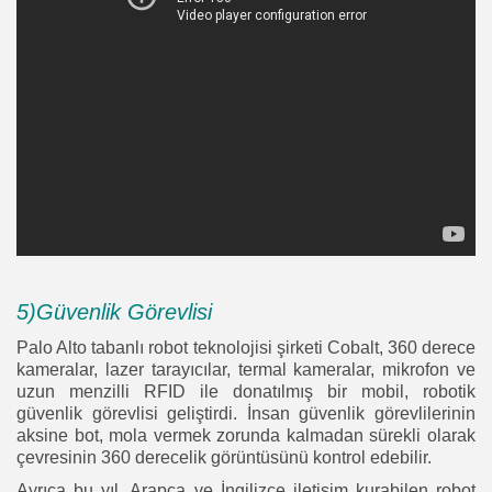
5)Güvenlik Görevlisi
Palo Alto tabanlı robot teknolojisi şirketi Cobalt, 360 derece
kameralar, lazer tarayıcılar,
termal kameralar,
mikrofon ve
uzun menzilli RFID ile donatılmış bir mobil, robotik
güvenlik görevlisi geliştirdi. İnsan güvenlik görevlilerinin
aksine bot, mola vermek zorunda kalmadan sürekli olarak
çevresinin 360 derecelik görüntüsünü kontrol edebilir.
Ayrıca bu yıl, Arapça ve İngilizce iletişim kurabilen robot