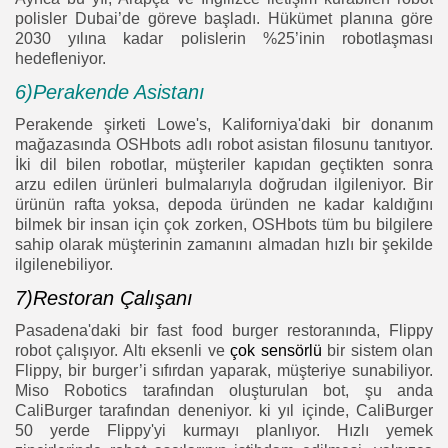
polisler Dubai’de göreve başladı. Hükümet planına göre
2030 yılına kadar polislerin %25’inin robotlaşması
hedefleniyor.
6)Perakende Asistanı
Perakende şirketi Lowe's, Kaliforniya'daki bir donanım
mağazasında OSHbots adlı robot asistan filosunu tanıtıyor.
İki dil bilen robotlar, müşteriler kapıdan geçtikten sonra
arzu edilen ürünleri bulmalarıyla doğrudan ilgileniyor. Bir
ürünün rafta yoksa, depoda üründen ne kadar kaldığını
bilmek bir insan için çok zorken, OSHbots tüm bu bilgilere
sahip olarak müşterinin zamanını almadan hızlı bir şekilde
ilgilenebiliyor.
7)Restoran Çalışanı
Pasadena'daki bir fast food burger restoranında, Flippy
robot çalışıyor. Altı eksenli ve
çok sensörlü
bir sistem olan
Flippy, bir burger’i sıfırdan yaparak, müşteriye sunabiliyor.
Miso Robotics tarafından oluşturulan bot, şu anda
CaliBurger tarafından deneniyor. ki yıl içinde, CaliBurger
50 yerde Flippy'yi kurmayı planlıyor. Hızlı yemek