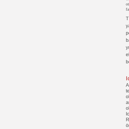
o
fa
T
y
p
b
y
e
b
I
A
t
o
a
o
I
R
ö