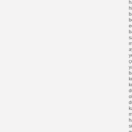
h
h
b
b
e
b
s
m
a
y
ç
y
b
k
k
d
o
d
k
m
h
s
g