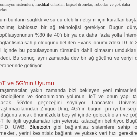
tomasyon sistemleri,
medikal
cihazlar, kişisel dronelar, robotlar ve çok daha
zlası.
üm bunların sağlıklı ve sürdürülebilir iletişimi için kuralları başt
azılmış kablosuz bir ağ teknolojisi gerekiyor. Bugün dün
opülasyonunun %30 ile 40’ı bir ya da daha fazla yolla İntern
ağlantısına sahip olduğunu belirten Evans, önümüzdeki 10 ile 
ıl içinde bu popülasyonun tümünün dahil olmasını umdukları
kledi. Bu sonuç, aynı zamanda dev bir ağ gücünü ve veriyi 
eraberinde getiriyor.
oT ve 5G’nin Uyumu
raştırmacılar, yakın zamanda bizi bekleyen yeni mimarileri
eknolojilerin ve donanımların yolunun; IoT ve onun yapı ta
lacak 5G’den geçeceğini söylüyor. Lancaster Universi
raştırmacılarından Zhiguo Ding, 4G’nin bugün için iyi bir seç
lduğunu ancak önümüzdeki beş yıl içinde gelecek olan ve ço
oT ile ilgili uygulamalar için yetersiz kalacağını belirtiyor. Bug
FID, UWB,
Bluetooth
gibi bağlantısız sistemlere sahip I
rnekleri, yerini kesintisiz bağlantı ve yüksek veri hızı gerektir