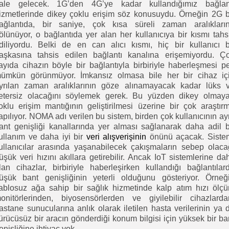
ale gelecek. 1G’den 4G’ye kadar kullandığımız bağlan
izmetlerinde dikey çoklu erişim söz konusuydu. Örneğin 2G b
ağlantıda, bir saniye, çok kısa süreli zaman aralıkları
ölünüyor, o bağlantıda yer alan her kullanıcıya bir kısmı tahs
diliyordu. Belki de en can alıcı kısmı, hiç bir kullanıcı b
aşkasına tahsis edilen bağlantı kanalına erişemiyordu. Ç
ayıda cihazın böyle bir bağlantıyla birbiriyle haberleşmesi p
ümkün görünmüyor. İmkansız olmasa bile her bir cihaz iç
yrılan zaman aralıklarının göze alınamayacak kadar lüks 
etersiz olacağını söylemek gerek. Bu yüzden dikey olmay
oklu erişim mantığının geliştirilmesi üzerine bir çok araştır
apılıyor. NOMA adı verilen bu sistem, birden çok kullanıcının ay
ant genişliği kanallarında yer alması sağlanarak daha adil b
ullanım ve daha iyi bir
veri alışverişinin
önünü açacak. Siste
ullanıcılar arasında yaşanabilecek çakışmaların sebep olaca
üşük veri hızını akıllara getirebilir. Ancak IoT sistemlerine dah
lan cihazlar, birbiriyle haberleşirken kullandığı bağlantılar
üşük bant genişliğinin yeterli olduğunu gösteriyor. Örneğ
ablosuz ağa sahip bir sağlık hizmetinde kalp atım hızı ölç
onitörlerinden, biyosensörlerden ve giyilebilir cihazlarda
astane sunucularına anlık olarak iletilen hasta verilerinin ya 
ürücüsüz bir aracın gönderdiği konum bilgisi için yüksek bir ba
enişliğine ihtiyaç yok.