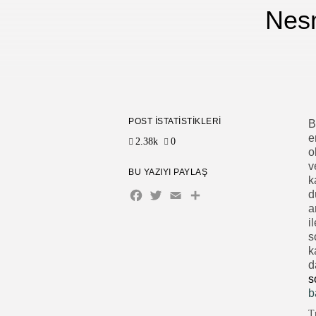
Nesn
POST İSTATISTIKLERI
B
e
2.38k
0
o
v
BU YAZIYI PAYLAŞ
k
Facebook
Twitter
Email
Share
d
a
i
s
k
d
s
b
Tr