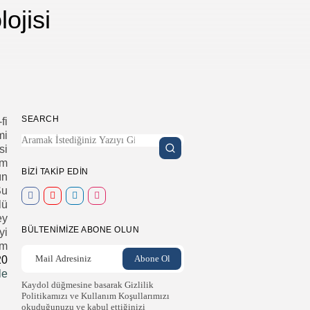
ojisi
SEARCH
fi
mi
si
üm
BIZI TAKIP EDIN
ın
Şu
lü
ey
BÜLTENIMIZE ABONE OLUN
yi
im
20
le
Kaydol düğmesine basarak Gizlilik
Politikamızı ve Kullanım Koşullarımızı
okuduğunuzu ve kabul ettiğinizi