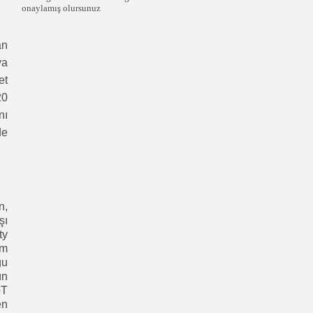
onaylamış olursunuz
an
ya
et
20
nı
de
n,
şı
ty
im
ğu
ün
oT
en