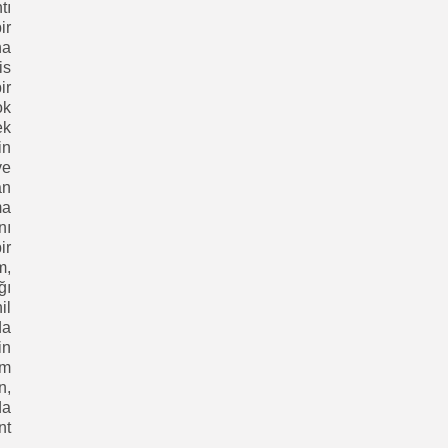
tı
ir
na
is
ir
ok
ek
in
ve
an
ma
nı
ir
m,
ğı
il
da
in
üm
n,
da
nt