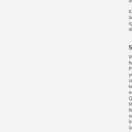
K
i
i
d
5
W
f
P
y
ü
k
e
Q
M
f
s
İ
ü