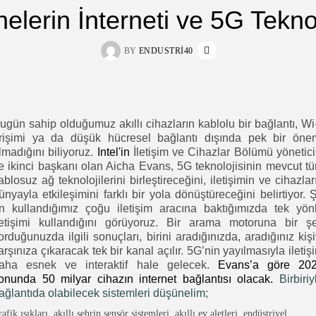
elerin İnterneti ve 5G Teknol
BY
ENDUSTRI40
ugün sahip olduğumuz akıllı cihazların kablolu bir bağlantı, Wi-
rişimi ya da düşük hücresel bağlantı dışında pek bir öne
lmadığını biliyoruz.
Intel'in
İletişim ve Cihazlar Bölümü yönetici
e ikinci başkanı olan Aicha Evans, 5G teknolojisinin mevcut t
ablosuz ağ teknolojilerini birleştireceğini, iletişimin ve cihazlar
ünyayla etkileşimini farklı bir yola dönüştüreceğini belirtiyor. 
n kullandığımız çoğu iletişim aracına baktığımızda tek yön
letişimi kullandığını görüyoruz. Bir arama motoruna bir ş
orduğunuzda ilgili sonuçları, birini aradığınızda, aradığınız kişi
arşınıza çıkaracak tek bir kanal açılır. 5G’nin yayılmasıyla iletiş
aha esnek ve interaktif hale gelecek.
Evans’a göre 20
onunda 50 milyar cihazın internet bağlantısı olacak.
Birbiriy
ağlantıda olabilecek sistemleri düşünelim;
afik ışıkları, akıllı şehrin sensör sistemleri, akıllı ev aletleri, endüstriyel