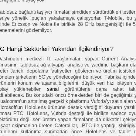
ablosuz bağlantı taşıyıcı firmalar, şimdiden sürdürdükleri testler
leriye yönelik ipuçları yakalamaya çalışıyorlar. T-Mobile, bu y
çinde Ericsson ve Nokia ile birlikte 28 GHz bantgenişliği ile 
enemelerini gözlemliyor.
G Hangi Sektörleri Yakından İlgilendiriyor?
ashington merkezli IT araştırmaları yapan Current Analys
irmasının kablosuz ağ altyapısı analisti ve yardımcı başkanı ol
eter Jarich, depolama faaliyetleri gösteren ve üretim tesisleri
öneten şirketlerin 5G’ye yöneleceğini belirtiyor. Fabrika içinde
rünlerin konum ve aşama bilgilerini, düşük veri hızı isteyen 
olay yüklenebilen
sanal
görüntülerle daha rahat tak
dilebilecek. Bu konudaki öncü örneklerden biri de geçtiğimiz y
ualcomm’un arttırılmış gerçeklik platformu Vuforia’yı satın alan 
icrosoft’un HoloLens ürününe destek verdiğini duyuran yazıl
irması PTC. HoloLens, Vuforia desteği ile birlikte sadece oy
ektörünü değil seri üretim yapan firmaların da dikkatini çekiyo
nşaat ekipmanları üreten Caterpillar, PTC ile yaptığı işbirliğiy
rünlerini kullanıma sunmadan önce HoloLens ve tablet i