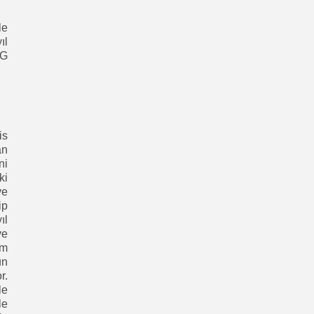
le
ıl
5G
is
an
ni
ki
ve
ip
ıl
ve
ım
un
r.
le
le