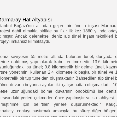
armaray Hat Altyapısı
stanbul Boğazı’nın altından geçen bir tünelin inşası Marmar
rojesi dahil olmakla birlikte bu fikir ilk kez 1860 yılında orta
tılmıştır. Ancak geleneksel deniz altı tünel inşası teknikleri 
rojeyi imkansız kılmaktaydı.
eniz seviyesin 55 metre altında bulunan tünel, dünyada 
erine daldırmış yapı olarak kabul edilmektedir. 13.6 kilomet
zunluğundaki bu tünel; 9.8 kilometrelik bir delme tünel, kazm
rtme yönetimini kullanan 2.4 kilometrelik başka bir tünel ve 
ilometrelik bir tüp tünelden oluşmaktadır.
Bahsedilen tüp tünel b
ölme duvarın boyunca ayrılan iki çalışır hattan oluşmaktadır. 1
etre uzunluğundaki bölme duvarının öndökümü ise deniz
arşısındaki yerleri çekmeden önce yapılmıştır ve su tahliyesi i
irleştirilme için belirtilen yerlere düşürülmektedir. Kauç
apatıcıyı contayı bastırmak amacıyla, bu süreç diğer bölgen