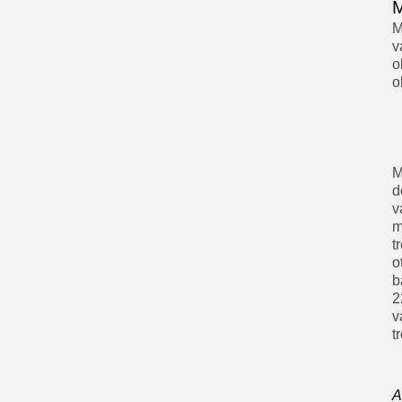
M
M
v
o
o
M
d
v
m
t
o
b
2
v
t
A