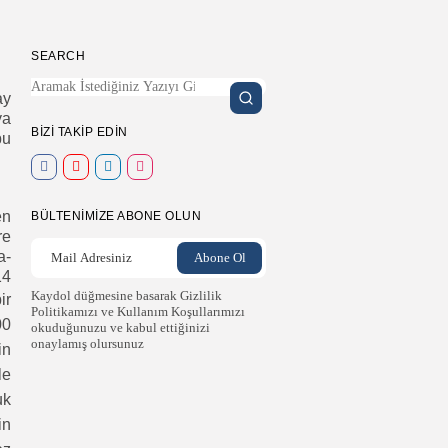
SEARCH
ay
ya
BIZI TAKIP EDIN
bu
en
BÜLTENIMIZE ABONE OLUN
re
a-
14
Kaydol düğmesine basarak Gizlilik
ir
Politikamızı ve Kullanım Koşullarımızı
00
okuduğunuzu ve kabul ettiğinizi
onaylamış olursunuz
in
le
uk
in