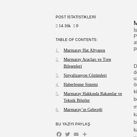
POST İSTATISTIKLERI
M
14.16k
0
İ
P
TABLE OF CONTENTS:
a
p
Marmaray Hat Altyapısı
Marmaray Araçları ve Tren
D
Bileşenleri
d
Sinyalizasyon Çözümleri
u
ö
Haberleşme Sistemi
k
Marmaray Hakkında Rakamlar ve
b
Teknik Bilgiler
m
Marmaray’ın Geleceği
k
b
BU YAZIYI PAYLAŞ
k
Facebook
Twitter
Email
Share