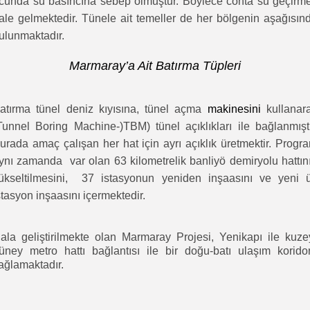
cunda su basıncına sebep olmuştur. Böylece conta su geçirm
ale gelmektedir. Tünele ait temeller de her bölgenin aşağısın
ulunmaktadır.
Marmaray’a Ait Batırma Tüpleri
atırma tünel deniz kıyısına, tünel açma
makinesini
kullanar
Tunnel Boring Machine-)TBM) tünel açıklıkları ile bağlanmıştı
urada amaç çalışan her hat için ayrı açıklık üretmektir.
Progr
ynı zamanda var olan 63 kilometrelik banliyö demiryolu hattın
ükseltilmesini, 37 istasyonun yeniden inşaasını ve yeni 
stasyon inşaasını içermektedir.
ala geliştirilmekte olan Marmaray Projesi, Yenikapı ile kuze
üney metro hattı bağlantısı ile bir doğu-batı ulaşım korido
ağlamaktadır.