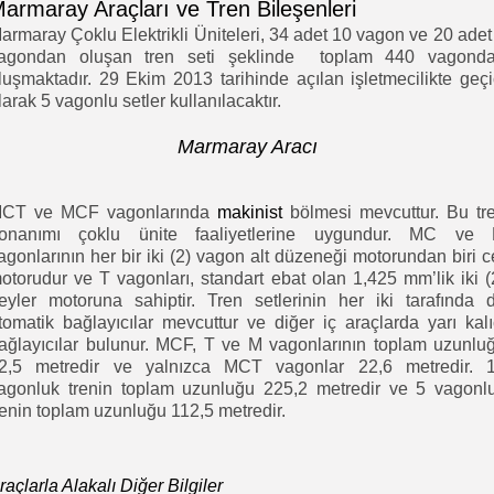
armaray Araçları ve Tren Bileşenleri
armaray Çoklu Elektrikli Üniteleri, 34 adet 10 vagon ve 20 adet
agondan oluşan tren seti şeklinde toplam 440 vagond
luşmaktadır. 29 Ekim 2013 tarihinde açılan işletmecilikte geçi
larak 5 vagonlu setler kullanılacaktır.
Marmaray Aracı
CT ve MCF vagonlarında
makinist
bölmesi mevcuttur. Bu tr
onanımı çoklu ünite faaliyetlerine uygundur. MC ve
agonlarının her bir iki (2) vagon alt düzeneği motorundan biri c
otorudur ve T vagonları, standart ebat olan 1,425 mm’lik iki (
reyler motoruna sahiptir. Tren setlerinin her iki tarafında 
tomatik bağlayıcılar mevcuttur ve diğer iç araçlarda yarı kalı
ağlayıcılar bulunur. MCF, T ve M vagonlarının toplam uzunlu
2,5 metredir ve yalnızca MCT vagonlar 22,6 metredir. 
agonluk trenin toplam uzunluğu 225,2 metredir ve 5 vagonl
renin toplam uzunluğu 112,5 metredir.
raçlarla Alakalı Diğer Bilgiler