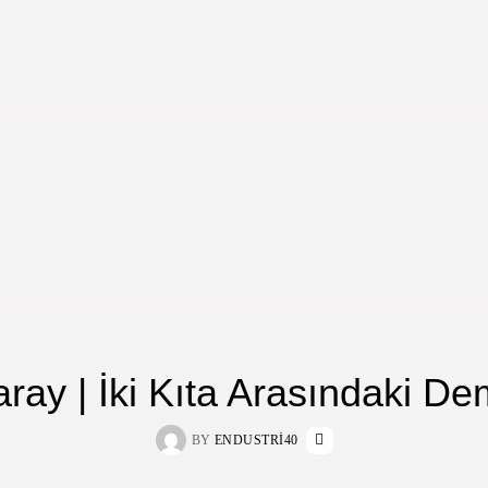
ay | İki Kıta Arasındaki De
BY
ENDUSTRI40