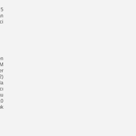
 5
an
ci
en
 M
er
2)
da
cı
ğu
10
uk