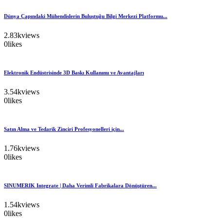
Dünya Çapındaki Mühendislerin Buluştuğu Bilgi Merkezi Platformu...
2.83k
views
0
likes
Elektronik Endüstrisinde 3D Baskı Kullanımı ve Avantajları
3.54k
views
0
likes
Satın Alma ve Tedarik Zinciri Profesyonelleri için...
1.76k
views
0
likes
SINUMERIK Integrate | Daha Verimli Fabrikalara Dönüştüren...
1.54k
views
0
likes