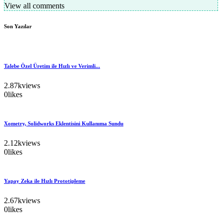
View all comments
Son Yazılar
Talebe Özel Üretim ile Hızlı ve Verimli...
2.87k
views
0
likes
Xometry, Solidworks Eklentisini Kullanıma Sundu
2.12k
views
0
likes
Yapay Zeka ile Hızlı Prototipleme
2.67k
views
0
likes