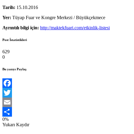
Tarih:
15.10.2016
Yer:
Tüyap Fuar ve Kongre Merkezi / Büyükçekmece
Ayrıntılı bilgi için:
http://maktekfuari.com/etkinlik-listesi
Post İstatistikleri
629
0
Bu yazıyı Paylaş
Facebook
Twitter
Email
0%
Share
Yukarı Kaydır