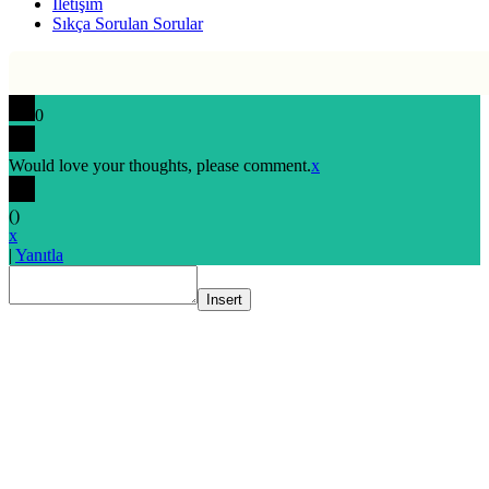
İletişim
Sıkça Sorulan Sorular
0
Would love your thoughts, please comment.
x
(
)
x
|
Yanıtla
Insert