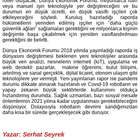
roller oluşacak. Dünya Ekonomik Forumu, milyonlarca rutin
veya manuel işin teknolojiyle yer değiştireceğini ve bu
durumun en düşük ücretli, en düşük vasıflı işçileri çok
etkileyeceğini söyledi. Kuruluş hazırladığı raporda
hükümetlerin yerinden edilmiş işçiler için "daha güçlü
güvenlik ağları" sağlamaları gerektiğini ve milyonlarca kişinin
değişimle başa çıkabilmek için yeniden vasıflandırılması
gerektiğini de belirtti.
Dünya Ekonomik Forumu 2018 yılında yayınladığı raporda iş
dünyasını değiştirmesi beklenen yeni teknolojiler arasında
büyük veri analizi, nesnelerin interneti (IoT), uygulama ve
web destekli pazarlar, makine öğrenimi, bulut bilişimi,
artırılmış ve sanal gerçeklik, dijital ticaret, otonom ulaşım gibi
teknolojilere yer vermişti. Yeni yayınlanan rapor ise pandemi
durumu dikkate alınarak hazırlandı ve Covıd-19 robotların ve
yapay zekanın büyük sektörlerde kullanımını oldukça
hızlandırmış durumda. Sağlık uzmanları, bazı sosyal mesafe
önlemlerinin 2021 yılına kadar uygulanması gerekebileceğini
düşünüyor. Dolayısıyla robotların devrimi sandığımızdan
daha kısa bir sürede gerçekleşecek gibi duruyor.
Yazar: Serhat Seyrek