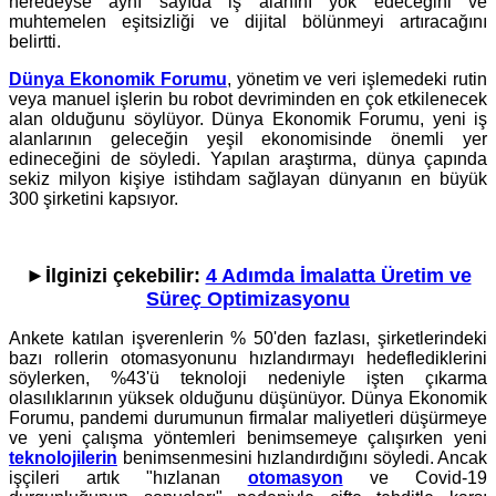
neredeyse aynı sayıda iş alanını yok edeceğini ve
muhtemelen eşitsizliği ve dijital bölünmeyi artıracağını
belirtti.
Dünya Ekonomik Forumu
, yönetim ve veri işlemedeki rutin
veya manuel işlerin bu robot devriminden en çok etkilenecek
alan olduğunu söylüyor. Dünya Ekonomik Forumu, yeni iş
alanlarının geleceğin yeşil ekonomisinde önemli yer
edineceğini de söyledi. Yapılan araştırma, dünya çapında
sekiz milyon kişiye istihdam sağlayan dünyanın en büyük
300 şirketini kapsıyor.
►İlginizi çekebilir:
4 Adımda İmalatta Üretim ve
Süreç Optimizasyonu
Ankete katılan işverenlerin % 50'den fazlası, şirketlerindeki
bazı rollerin otomasyonunu hızlandırmayı hedeflediklerini
söylerken, %43'ü teknoloji nedeniyle işten çıkarma
olasılıklarının yüksek olduğunu düşünüyor. Dünya Ekonomik
Forumu, pandemi durumunun firmalar maliyetleri düşürmeye
ve yeni çalışma yöntemleri benimsemeye çalışırken yeni
teknolojilerin
benimsenmesini hızlandırdığını söyledi. Ancak
işçileri artık "hızlanan
otomasyon
ve Covid-19