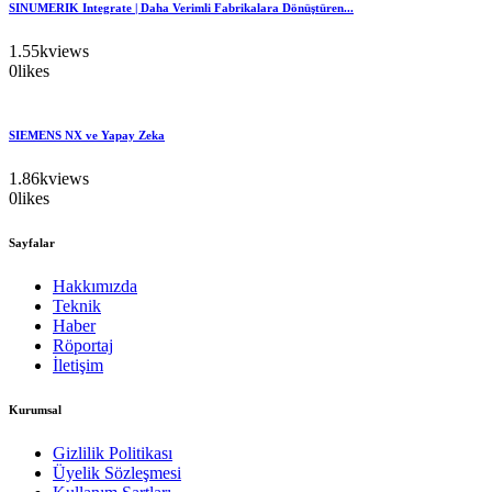
SINUMERIK Integrate | Daha Verimli Fabrikalara Dönüştüren...
1.55k
views
0
likes
SIEMENS NX ve Yapay Zeka
1.86k
views
0
likes
Sayfalar
Hakkımızda
Teknik
Haber
Röportaj
İletişim
Kurumsal
Gizlilik Politikası
Üyelik Sözleşmesi