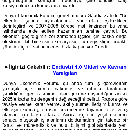
durgunluğunun sonuçları" nedeniyle çifte tehditle karşı
karşıya oldukları konusunda uyardı.
Dünya Ekonomik Forumu genel müdürü Saadia Zahidi: "Bu
etkenler işgücü piyasalarında var olan eşitsizlikleri
derinleştirdi ve 2007-2008 küresel mali krizinden bu yana
istihdamda elde edilen kazanımları tersine çevirdi. Bu
etkenler, geçirdiğimiz zor zamanda işçiler için başka engel
oluşturan ikili bir kesinti senaryosu. Bu değişikliğin proaktif
yönetimi için fırsat penceresi hızla kapanıyor. " dedi.
►İlginizi Çekebilir:
Endüstri 4.0 Mitleri ve Kavram
Yanılgıları
Dünya Ekonomik Forumu şu anda tüm iş görevlerinin
yaklaşık üçte birinin makineler ve robotlar tarafından
yapıldığını, geri kalanının insan gücüne dayandığını, ancak
2025'e kadar bu dengenin değişeceğini belirtti. Rapora göre
tavsiye verme, karar verme, akıl yürütme, iletişim kurma ve
etkileşim kurma gibi insan becerilerine dayanan roller ve iş
alanları için talep artacak. Ayrıca işçilerin yeşil ekonomi
sonucu oluşacak iş alanlarını doldurmaları için talepte bir
"artış" ve mühendislik ve bulut bilişimi gibi alanlarda yeni