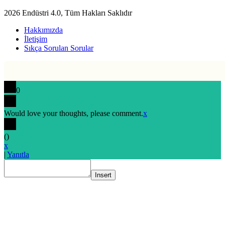
2026 Endüstri 4.0, Tüm Hakları Saklıdır
Hakkımızda
İletişim
Sıkça Sorulan Sorular
0
Would love your thoughts, please comment.
x
(
)
x
|
Yanıtla
Insert