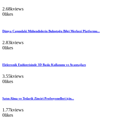
2.68k
views
0
likes
Dünya Çapındaki Mühendislerin Buluştuğu Bilgi Merkezi Platformu...
2.83k
views
0
likes
Elektronik Endüstrisinde 3D Baskı Kullanımı ve Avantajları
3.55k
views
0
likes
Satın Alma ve Tedarik Zinciri Profesyonelleri için...
1.77k
views
0
likes