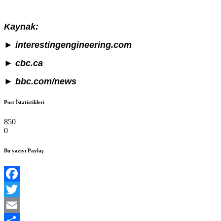
Kaynak:
► interestingengineering.com
►
cbc.ca
►
bbc.com/news
Post İstatistikleri
850
0
Bu yazıyı Paylaş
Facebook
Twitter
Email