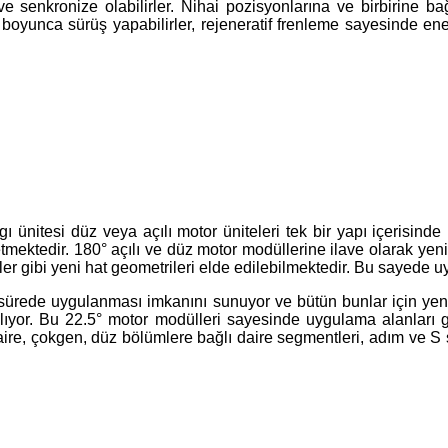
ir ve senkronize olabilirler. Nihai pozisyonlarına ve birbirine bağ
r boyunca sürüş yapabilirler, rejeneratif frenleme sayesinde en
 ünitesi düz veya açılı motor üniteleri tek bir yapı içerisinde 
mektedir. 180° açılı ve düz motor modüllerine ilave olarak yeni 
eler gibi yeni hat geometrileri elde edilebilmektedir. Bu sayede
kısa sürede uygulanması imkanını sunuyor ve bütün bunlar için 
alıyor. Bu 22.5° motor modülleri sayesinde uygulama alanları gen
am daire, çokgen, düz bölümlere bağlı daire segmentleri, adım ve S