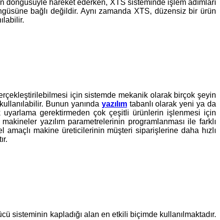
nun döngüsüyle hareket ederken, XTS sisteminde işlem adımları
döngüsüne bağlı değildir. Aynı zamanda XTS, düzensiz bir ürün
abilir.
gerçekleştirilebilmesi için sistemde mekanik olarak birçok şeyin
ullanılabilir. Bunun yanında
yazılım
tabanlı olarak yeni ya da
uyarlama gerektirmeden çok çeşitli ürünlerin işlenmesi için
t makineler yazılım parametrelerinin programlanması ile farklı
l amaçlı makine üreticilerinin müşteri siparişlerine daha hızlı
ır.
cü sisteminin kapladığı alan en etkili biçimde kullanılmaktadır.