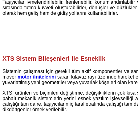
Taşıyıcılar ivmelendirilebilir, frenlenebilir, konumlandırılabil
sırasında tutma kuvveti oluşturabilirler, dönüşler ve düzlükle
olarak hem geliş hem de gidiş yollarını kullanabilirler.
XTS Sistem Bileşenleri ile Esneklik
Sistemin çalışması için gerekli tüm aktif komponentler ve sargı
mover
motor ünitelerini
saran kılavuz rayı üzerinde hareket et
yuvarlatılmış yeni geometriler veya yuvarlak köşeleri olan kar
XTS, ürünleri ve biçimleri değiştirme, değişikliklerin çok 
pahalı mekanik sistemlerin yerini esnek yazılım işlevselliği 
çalıştığı tam daire, taşıyıcıların iç taraf etrafında çalıştığı t
dikdörtgenler örnek verilebilir.