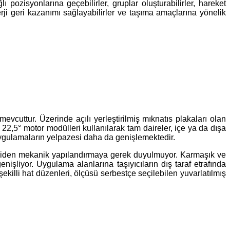
lı pozisyonlarına geçebilirler, gruplar oluşturabilirler, hareket
erji geri kazanımı sağlayabilirler ve taşıma amaçlarına yönelik
mevcuttur. Üzerinde açılı yerleştirilmiş mıknatıs plakaları olan
22,5° motor modülleri kullanılarak tam daireler, içe ya da dışa
 uygulamaların yelpazesi daha da genişlemektedir.
yeniden mekanik yapılandırmaya gerek duyulmuyor. Karmaşık ve
işliyor. Uygulama alanlarına taşıyıcıların dış taraf etrafında
 şekilli hat düzenleri, ölçüsü serbestçe seçilebilen yuvarlatılmış