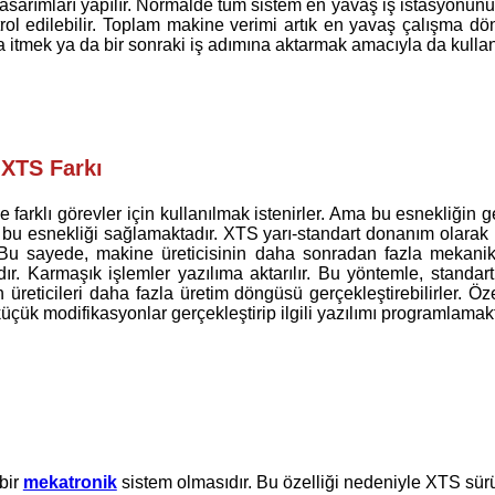
asarımları yapılır. Normalde tüm sistem en yavaş iş istasyonu
ntrol edilebilir. Toplam makine verimi artık en yavaş çalışma 
itmek ya da bir sonraki iş adımına aktarmak amacıyla da kullanıl
 XTS Farkı
e farklı görevler için kullanılmak istenirler. Ama bu esnekliğin 
u esnekliği sağlamaktadır. XTS yarı-standart donanım olarak k
Bu sayede, makine üreticisinin daha sonradan fazla mekanik 
dır. Karmaşık işlemler yazılıma aktarılır. Bu yöntemle, standar
üreticileri daha fazla üretim döngüsü gerçekleştirebilirler. Öze
ük modifikasyonlar gerçekleştirip ilgili yazılımı programlamakt
bir
mekatronik
sistem olmasıdır. Bu özelliği nedeniyle XTS sürü