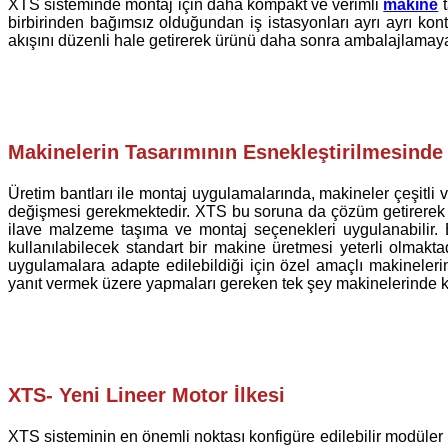
XTS sisteminde montaj için daha kompakt ve verimli
makine
t
birbirinden bağımsız olduğundan iş istasyonları ayrı ayrı ko
akışını düzenli hale getirerek ürünü daha sonra ambalajlamaya 
Makinelerin Tasarımının Esnekleştirilmesinde
Üretim bantları ile montaj uygulamalarında, makineler çeşitli v
değişmesi gerekmektedir. XTS bu soruna da çözüm getirerek b
ilave malzeme taşıma ve montaj seçenekleri uygulanabilir. 
kullanılabilecek standart bir makine üretmesi yeterli olmakta
uygulamalara adapte edilebildiği için özel amaçlı makinelerin 
yanıt vermek üzere yapmaları gereken tek şey makinelerinde küç
XTS- Yeni Lineer Motor İlkesi
XTS sisteminin en önemli noktası konfigüre edilebilir modüler 