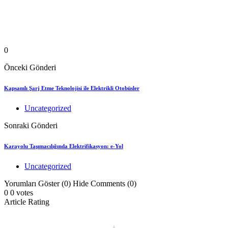
0
Önceki Gönderi
Kapsamlı Şarj Etme Teknolojisi ile Elektrikli Otobüsler
Uncategorized
Sonraki Gönderi
Karayolu Taşımacılığında Elektrifikasyon: e-Yol
Uncategorized
Yorumları Göster (0)
Hide Comments (0)
0
0
votes
Article Rating