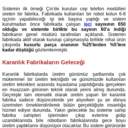
Sistemin ilk örneği Çin'de kurulan cep telefon modülleri
üreten bir fabrika. Fabrikada kullanılan bir robot kolun 6-8
işçinin yapabileceği işi tek başına yaptığı ve sistem
kurulmadan önce fabrikada çalışan
işçi
sayısının 650
olduğu ve sistemle birlikte bu sayının 60'a indiği
fabrikanın genel müdürü tarafından açıklandı. Sistemin
fabrikada aktif olarak kurulup çalışmasıyla birlikte nihai ürün
çıkışında
kusurlu parça oranının %25'lerden %5'lere
kadar düştüğü
gözlemlenmiştir.
Karanlık Fabrikaların Geleceği
Karanlık fabrikalarda üretim günümüz şartlarında çok
mükemmel bir üretim tekniğidir ve günümüzde kullanılan
üretim teknikleri arasında kıyaslama yapıldığında gerçekten
en muazzam görünen teknik olarak yerini almış durumda.
Geçmişte tam otomatik olarak üretim yapan bir karanlık
fabrika sadece düşüncelerde yer alıyorken şu an dünya
üzerinden örneklendirilerek bütün gerçekliğiyle insanlığa
hizmet ediyor durumda. Yakın gelecekte bu sisteme sahip
fabrika sahipleri işlerinden çıkıp evlerine gidip
uzandıklarında bile robotların fabrikalarında gece boyu
üretim yaptıklarını düşünüyor olacaklar. Bu sistem görünürde