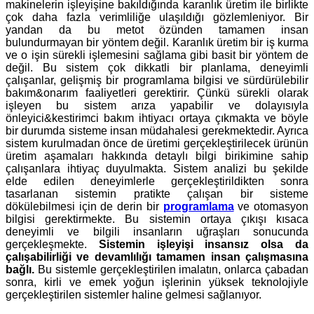
makinelerin işleyişine bakıldığında karanlık üretim ile birlikte
çok daha fazla verimliliğe ulaşıldığı gözlemleniyor. Bir
yandan da bu metot özünden tamamen insan
bulundurmayan bir yöntem değil. Karanlık üretim bir iş kurma
ve o işin sürekli işlemesini sağlama gibi basit bir yöntem de
değil. Bu sistem çok dikkatli bir planlama, deneyimli
çalışanlar, gelişmiş bir programlama bilgisi ve sürdürülebilir
bakım&onarım faaliyetleri gerektirir. Çünkü sürekli olarak
işleyen bu sistem arıza yapabilir ve dolayısıyla
önleyici&kestirimci bakım ihtiyacı ortaya çıkmakta ve böyle
bir durumda sisteme insan müdahalesi gerekmektedir. Ayrıca
sistem kurulmadan önce de üretimi gerçekleştirilecek ürünün
üretim aşamaları hakkında detaylı bilgi birikimine sahip
çalışanlara ihtiyaç duyulmakta. Sistem analizi bu şekilde
elde edilen deneyimlerle gerçekleştirildikten sonra
tasarlanan sistemin pratikte çalışan bir sisteme
dökülebilmesi için de derin bir
programlama
ve otomasyon
bilgisi gerektirmekte. Bu sistemin ortaya çıkışı kısaca
deneyimli ve bilgili insanların uğraşları sonucunda
gerçekleşmekte.
Sistemin işleyişi insansız olsa da
çalışabilirliği ve devamlılığı tamamen insan çalışmasına
bağlı.
Bu sistemle gerçekleştirilen imalatın, onlarca çabadan
sonra, kirli ve emek yoğun işlerinin yüksek teknolojiyle
gerçekleştirilen sistemler haline gelmesi sağlanıyor.