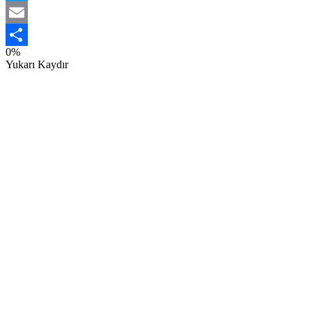
Twitter
Email
0%
Share
Yukarı Kaydır