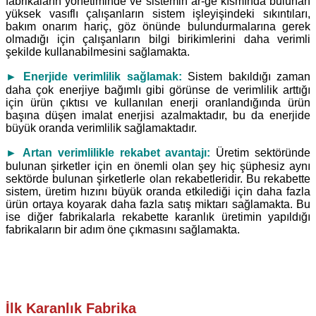
fabrikaların yönetiminde ve sistemin ar-ge kısmında bulunan
yüksek vasıflı çalışanların sistem işleyişindeki sıkıntıları,
bakım onarım hariç, göz önünde bulundurmalarına gerek
olmadığı için çalışanların bilgi birikimlerini daha verimli
şekilde kullanabilmesini sağlamakta.
►
Enerjide verimlilik sağlamak:
Sistem bakıldığı zaman
daha çok enerjiye bağımlı gibi görünse de verimlilik arttığı
için ürün çıktısı ve kullanılan enerji oranlandığında ürün
başına düşen imalat enerjisi azalmaktadır, bu da enerjide
büyük oranda verimlilik sağlamaktadır.
►
Artan verimlilikle rekabet avantajı:
Üretim sektöründe
bulunan şirketler için en önemli olan şey hiç şüphesiz aynı
sektörde bulunan şirketlerle olan rekabetleridir. Bu rekabette
sistem, üretim hızını büyük oranda etkilediği için daha fazla
ürün ortaya koyarak daha fazla satış miktarı sağlamakta. Bu
ise diğer fabrikalarla rekabette karanlık üretimin yapıldığı
fabrikaların bir adım öne çıkmasını sağlamakta.
İlk Karanlık Fabrika