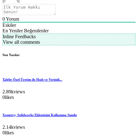
0
Yorum
Eskiler
En Yeniler
Beğenilenler
Inline Feedbacks
View all comments
Son Yazılar
Talebe Özel Üretim ile Hızlı ve Verimli...
2.89k
views
0
likes
Xometry, Solidworks Eklentisini Kullanıma Sundu
2.14k
views
0
likes