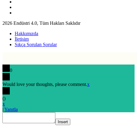
2026 Endüstri 4.0, Tüm Hakları Saklıdır
Hakkımızda
İletişim
Sıkça Sorulan Sorular
0
Would love your thoughts, please comment.
x
(
)
x
|
Yanıtla
Insert