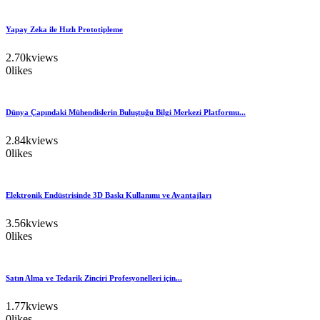
Yapay Zeka ile Hızlı Prototipleme
2.70k
views
0
likes
Dünya Çapındaki Mühendislerin Buluştuğu Bilgi Merkezi Platformu...
2.84k
views
0
likes
Elektronik Endüstrisinde 3D Baskı Kullanımı ve Avantajları
3.56k
views
0
likes
Satın Alma ve Tedarik Zinciri Profesyonelleri için...
1.77k
views
0
likes