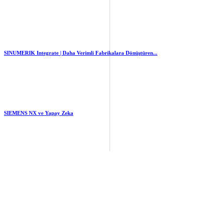
1.77k
views
0
likes
SINUMERIK Integrate | Daha Verimli Fabrikalara Dönüştüren...
1.55k
views
0
likes
SIEMENS NX ve Yapay Zeka
1.86k
views
0
likes
Sayfalar
Hakkımızda
Teknik
Haber
Röportaj
İletişim