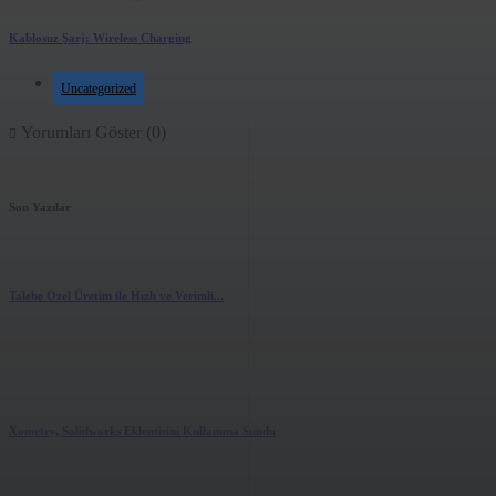
Kablosuz Şarj: Wireless Charging
Uncategorized
Yorumları Göster (0)
Son Yazılar
Talebe Özel Üretim ile Hızlı ve Verimli...
2.88k
views
0
likes
Xometry, Solidworks Eklentisini Kullanıma Sundu
2.13k
views
0
likes