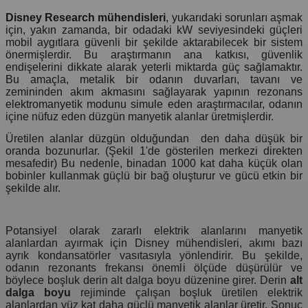
Disney Research mühendisleri
, yukarıdaki sorunları aşmak
için, yakın zamanda, bir odadaki kW seviyesindeki güçleri
mobil aygıtlara güvenli bir şekilde aktarabilecek bir sistem
önermişlerdir. Bu araştırmanın ana katkısı, güvenlik
endişelerini dikkate alarak yeterli miktarda güç sağlamaktır.
Bu amaçla, metalik bir odanın duvarları, tavanı ve
zemininden akım akmasını sağlayarak yapının rezonans
elektromanyetik modunu simule eden araştırmacılar, odanın
içine nüfuz eden düzgün manyetik alanlar üretmişlerdir.
Üretilen alanlar düzgün olduğundan den daha düşük bir
oranda bozunurlar. (Şekil 1'de gösterilen merkezi direkten
mesafedir) Bu nedenle, binadan 1000 kat daha küçük olan
bobinler kullanmak güçlü bir bağ oluşturur ve gücü etkin bir
şekilde alır.
Potansiyel olarak zararlı elektrik alanlarını manyetik
alanlardan ayırmak için Disney mühendisleri, akımı bazı
ayrık kondansatörler vasıtasıyla yönlendirir. Bu şekilde,
odanın rezonants frekansı önemli ölçüde düşürülür ve
böylece boşluk derin alt dalga boyu düzenine girer. Derin
alt
dalga boyu
rejiminde çalışan boşluk üretilen elektrik
alanlardan yüz kat daha güçlü manyetik alanlar üretir. Sonuç