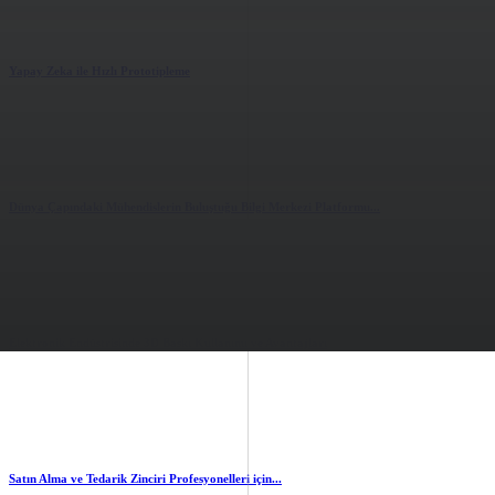
Yapay Zeka ile Hızlı Prototipleme
2.69k
views
0
likes
Dünya Çapındaki Mühendislerin Buluştuğu Bilgi Merkezi Platformu...
2.83k
views
0
likes
Elektronik Endüstrisinde 3D Baskı Kullanımı ve Avantajları
3.55k
views
0
likes
Satın Alma ve Tedarik Zinciri Profesyonelleri için...