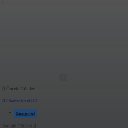
0
TABLE OF CONTENTS:
Kablosuz Güç Aktarımı Nedir?
Uzun Mesafelerde Kablosuz Güç Aktarımı
Kablosuz Güç Aktarımı Araştırma Bulguları
BU YAZIYI PAYLAŞ
Facebook
Twitter
Email
Share
0
Önceki Gönderi
İTÜ Kariyer Zirvesi 2017
Uncategorized
Sonraki Gönderi