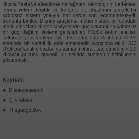
Nicola Tesla'ya atfedilmesine rağmen, teknolojinin ilerlemesi
henüz yeterli değildir ve kullanıcılar, cihazlarını gerçek bir
kablosuz sistem yoluyla her yerde şarj edememekteydi.
Bununla birlikte Disney araştırma mühendisleri, bir odadaki
mobil cihazlara kilovat seviyesinde güç aktarabilen kablosuz
bir güç dağıtım sistemi geliştirdiler. Küçük bobin alıcıları
kullanan yeni yöntem, 54 test odasında % 40 ila % 95
arasında bir verimlilik elde etmektedir. Araştırma ekibi 320
USB bağlantılı cihazları eş zamanlı olarak şarj etmek için 1,9
kilowatt gücünü güvenli bir şekilde sunmanın fizibilitesini
göstermiştir.
Kaynak:
► Disneyresearch
►
Qiwireless
►
Thegadgetflow
POST İSTATISTIKLERI
2.02k