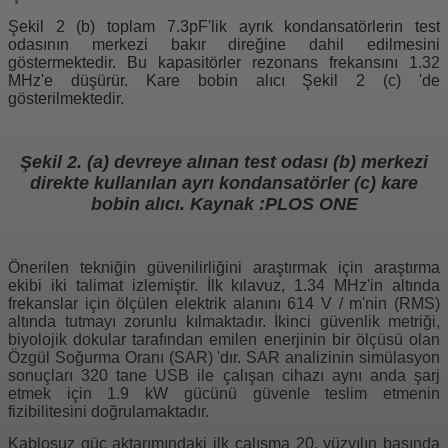
Şekil 2 (b) toplam 7.3pF'lik ayrık kondansatörlerin test
odasının merkezi bakır direğine dahil edilmesini
göstermektedir. Bu kapasitörler rezonans frekansını 1.32
MHz'e düşürür. Kare bobin alıcı Şekil 2 (c) 'de
gösterilmektedir.
Şekil 2. (a) devreye alınan test odası (b) merkezi
direkte kullanılan ayrı kondansatörler (c) kare
bobin alıcı. Kaynak :PLOS ONE
Önerilen tekniğin güvenilirliğini araştırmak için araştırma
ekibi iki talimat izlemiştir. İlk kılavuz, 1.34 MHz'in altında
frekanslar için ölçülen elektrik alanını 614 V / m'nin (RMS)
altında tutmayı zorunlu kılmaktadır. İkinci güvenlik metriği,
biyolojik dokular tarafından emilen enerjinin bir ölçüsü olan
Özgül Soğurma Oranı (SAR) 'dır. SAR analizinin simülasyon
sonuçları 320 tane USB ile çalışan cihazı aynı anda şarj
etmek için 1.9 kW gücünü güvenle teslim etmenin
fizibilitesini doğrulamaktadır.
Kablosuz güç aktarımındaki ilk çalışma 20. yüzyılın başında