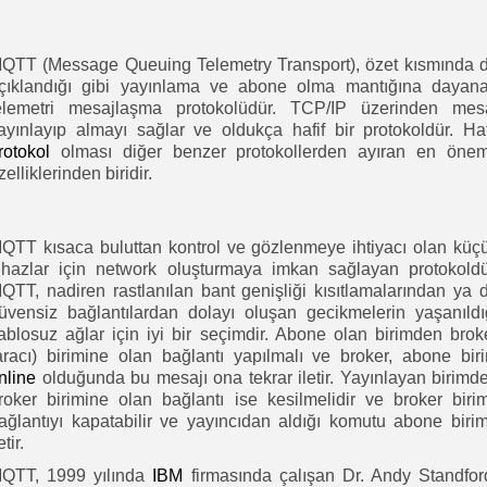
QTT (Message Queuing Telemetry Transport), özet kısmında 
çıklandığı gibi yayınlama ve abone olma mantığına dayan
elemetri mesajlaşma protokolüdür. TCP/IP üzerinden mes
ayınlayıp almayı sağlar ve oldukça hafif bir protokoldür. Haf
rotokol
olması diğer benzer protokollerden ayıran en önem
zelliklerinden biridir.
QTT kısaca buluttan kontrol ve gözlenmeye ihtiyacı olan küç
ihazlar için network oluşturmaya imkan sağlayan protokoldü
QTT, nadiren rastlanılan bant genişliği kısıtlamalarından ya 
üvensiz bağlantılardan dolayı oluşan gecikmelerin yaşanıldı
ablosuz ağlar için iyi bir seçimdir. Abone olan birimden brok
aracı) birimine olan bağlantı yapılmalı ve broker, abone bir
nline
olduğunda bu mesajı ona tekrar iletir. Yayınlayan birimd
roker birimine olan bağlantı ise kesilmelidir ve broker birim
ağlantıyı kapatabilir ve yayıncıdan aldığı komutu abone biri
etir.
QTT, 1999 yılında
IBM
firmasında çalışan Dr. Andy Standfor