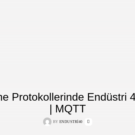
e Protokollerinde Endüstri 4
| MQTT
BY
ENDUSTRI40