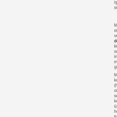
i
s
M
o
v
d
k
s
i
m
ş
M
k
(
o
s
k
ü
h
t