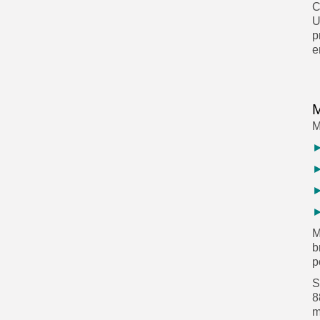
C
U
p
e
M
M
M
b
p
S
8
m