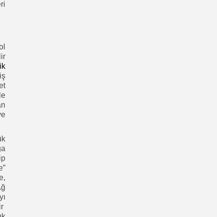
ri
ol
ir
ik
iş
et
le
an
ve
ük
ğa
ip
e”
e,
Ağ
yı
ir
ık