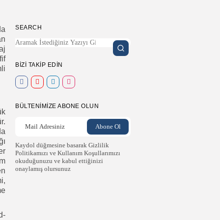
SEARCH
da
an
aj
if
BIZI TAKIP EDIN
li
BÜLTENIMIZE ABONE OLUN
ük
r.
da
ğı
Kaydol düğmesine basarak Gizlilik
er
Politikamızı ve Kullanım Koşullarımızı
im
okuduğunuzu ve kabul ettiğinizi
onaylamış olursunuz
en
i,
me
d-