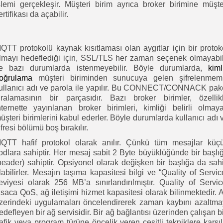
şlemi gerçekleşir. Müşteri birim ayrıca broker birimine müşte
ertifikası da açabilir.
QTT protokolü kaynak kısıtlaması olan aygıtlar için bir protok
lmayı hedeflediği için, SSL/TLS her zaman seçenek olmayabil
e bazı durumlarda istenmeyebilir. Böyle durumlarda,
kiml
oğrulama
müşteri biriminden sunucuya gelen şifrelenmem
ullanıcı adı ve parola ile yapılır. Bu CONNECT/CONNACK pak
ıralamasının bir parçasıdır. Bazı broker birimler, özellik
nternette yayınlanan broker birimleri, kimliği belirli olmay
üşteri birimlerini kabul ederler. Böyle durumlarda kullanıcı adı 
ifresi bölümü boş bırakılır.
QTT hafif protokol olarak anılır. Çünkü tüm mesajlar küç
odlara sahiptir. Her mesaj sabit 2 Byte büyüklüğünde bir başlı
header) sahiptir. Opsiyonel olarak değişken bir başlığa da sah
labilirler. Mesajın taşıma kapasitesi bilgi ve “Quality of Servic
eviyesi olarak 256 MB’a sınırlandırılmıştır. Quality of Servic
ısaca QoS, ağ iletişimi hizmet kapasitesi olarak bilinmektedir. 
zerindeki uygulamaları öncelendirerek zaman kaybını azaltma
edefleyen bir ağ servisidir. Bir ağ bağlantısı üzerinden çalışan b
rafik veya program türüne öncelik veren çeşitli tekniklere karşıl