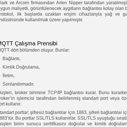
lark ve Arcom firmasından Arlen Nipper tarafından yaratılmıştı
ygun maliyetli, görüntülenecek aygıtların bağlantısı kolay olan 
rotokol, ilk başlarda uzaktan erişim cihazlarıyla yağ ve g
ndüstrisinde kullanılmak üzere yapılmıştır.
QTT Çalışma Prensibi
QTT dört bölümden oluşur. Bunlar:
►
Bağlantı,
►
Kimlik Doğrulama,
►
İletim,
►
Sonlandırmadır.
üşteri, broker birimine TCP/IP bağlantısı kurar. Bunu kurarke
roker’in işlemcisi tarafından belirlenmiş standart port veya öz
ort kullanır.
tandart portlar; şifresiz bağlantılar için 1883, şifreli bağlantılar iç
883’tür. Bu portlar SSL/TLS kullanırlar. SSL/TLS uyuştuğu sırad
üşteri birim sunucu sertifikasını doğrular ve kimlik doğrula