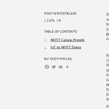
POST İSTATISTIKLERI
M
a
2.67k
0
t
y
TABLE OF CONTENTS:
p
ö
MQTT Çalışma Prensibi
IoT ile MQTT İlişkisi
M
BU YAZIYI PAYLAŞ
c
M
Facebook
Twitter
Email
Share
g
k
(
o
b
b
il
M