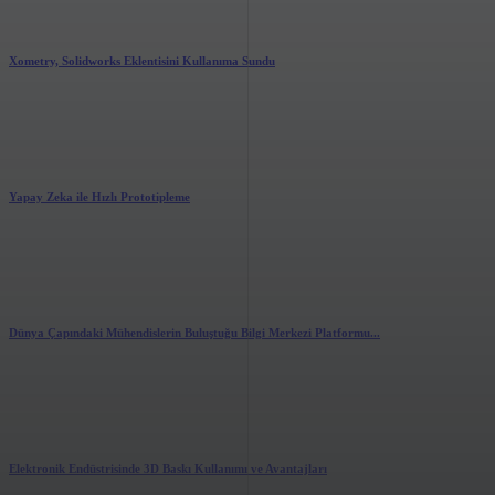
Xometry, Solidworks Eklentisini Kullanıma Sundu
2.14k
views
0
likes
Yapay Zeka ile Hızlı Prototipleme
2.71k
views
0
likes
Dünya Çapındaki Mühendislerin Buluştuğu Bilgi Merkezi Platformu...
2.84k
views
0
likes
Elektronik Endüstrisinde 3D Baskı Kullanımı ve Avantajları