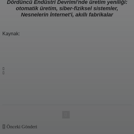
Dördüncü Endüstri Devrimi'nde üretim yeniliği:
otomatik üretim, siber-fiziksel sistemler,
Nesnelerin İnternet'i, akıllı fabrikalar
Kaynak:
POST İSTATISTIKLERI
1.85k
0
BU YAZIYI PAYLAŞ
Facebook
Twitter
Email
Share
0
Önceki Gönderi