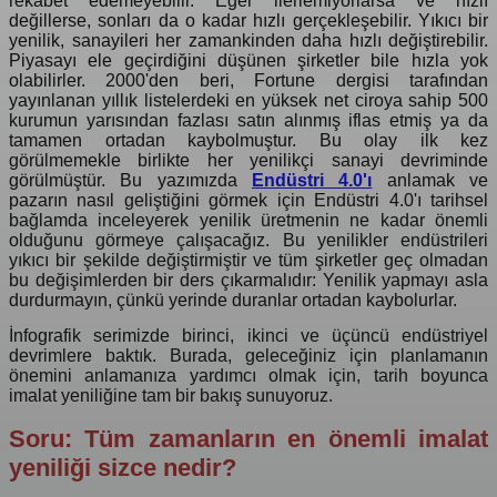
rekabet edemeyebilir. Eğer ilerlemiyorlarsa ve hızlı
değillerse, sonları da o kadar hızlı gerçekleşebilir. Yıkıcı bir
yenilik, sanayileri her zamankinden daha hızlı değiştirebilir.
Piyasayı ele geçirdiğini düşünen şirketler bile hızla yok
olabilirler. 2000'den beri, Fortune dergisi tarafından
yayınlanan yıllık listelerdeki en yüksek net ciroya sahip 500
kurumun yarısından fazlası satın alınmış iflas etmiş ya da
tamamen ortadan kaybolmuştur. Bu olay ilk kez
görülmemekle birlikte her yenilikçi sanayi devriminde
görülmüştür. Bu yazımızda
Endüstri 4.0'ı
anlamak ve
pazarın nasıl geliştiğini görmek için Endüstri 4.0'ı tarihsel
bağlamda inceleyerek yenilik üretmenin ne kadar önemli
olduğunu görmeye çalışacağız. Bu yenilikler endüstrileri
yıkıcı bir şekilde değiştirmiştir ve tüm şirketler geç olmadan
bu değişimlerden bir ders çıkarmalıdır: Yenilik yapmayı asla
durdurmayın, çünkü yerinde duranlar ortadan kaybolurlar.
İnfografik serimizde birinci, ikinci ve üçüncü endüstriyel
devrimlere baktık. Burada, geleceğiniz için planlamanın
önemini anlamanıza yardımcı olmak için, tarih boyunca
imalat yeniliğine tam bir bakış sunuyoruz.
Soru: Tüm zamanların en önemli imalat
yeniliği sizce nedir?