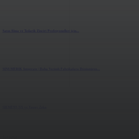
3.56k
views
0
likes
Satın Alma ve Tedarik Zinciri Profesyonelleri için...
1.78k
views
0
likes
SINUMERIK Integrate | Daha Verimli Fabrikalara Dönüştüren...
1.56k
views
0
likes
SIEMENS NX ve Yapay Zeka
1.86k
views
0
likes
Sayfalar