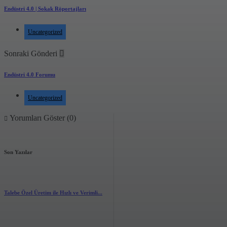
Endüstri 4.0 | Sokak Röportajları
Uncategorized
Sonraki Gönderi
Endüstri 4.0 Forumu
Uncategorized
Yorumları Göster (0)
Son Yazılar
Talebe Özel Üretim ile Hızlı ve Verimli...
2.89k
views
0
likes