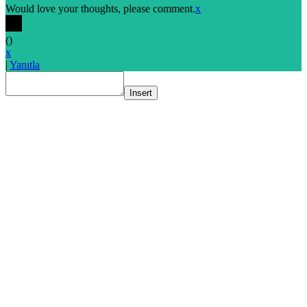
Would love your thoughts, please comment.
x
(
)
x
|
Yanıtla
Insert