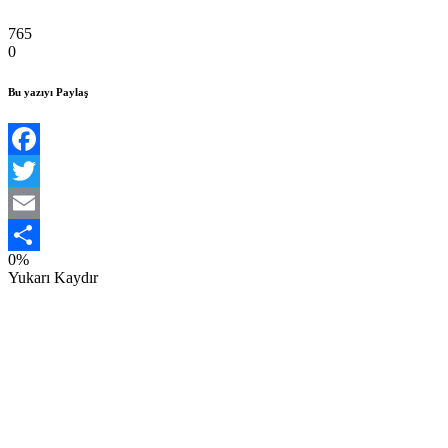
765
0
Bu yazıyı Paylaş
Facebook
Twitter
Email
0%
Share
Yukarı Kaydır