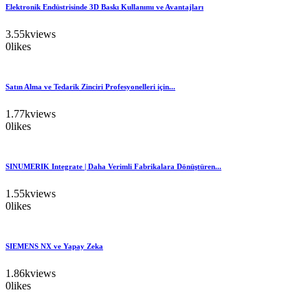
Elektronik Endüstrisinde 3D Baskı Kullanımı ve Avantajları
3.55k
views
0
likes
Satın Alma ve Tedarik Zinciri Profesyonelleri için...
1.77k
views
0
likes
SINUMERIK Integrate | Daha Verimli Fabrikalara Dönüştüren...
1.55k
views
0
likes
SIEMENS NX ve Yapay Zeka
1.86k
views
0
likes