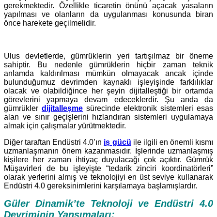
gerekmektedir. Özellikle ticaretin önünü açacak yasaların
yapılması ve olanların da uygulanması konusunda biran
önce harekete geçilmelidir.
Ulus devletlerde, gümrüklerin yeri tartışılmaz bir öneme
sahiptir. Bu nedenle gümrüklerin hiçbir zaman teknik
anlamda kaldırılması mümkün olmayacak ancak içinde
bulunduğumuz devrimden kaynaklı işleyişinde farklılıklar
olacak ve olabildiğince her şeyin dijitalleştiği bir ortamda
görevlerini yapmaya devam edeceklerdir. Şu anda da
gümrükler
dijitalleşme
sürecinde elektronik sistemleri esas
alan ve sınır geçişlerini hızlandıran sistemleri uygulamaya
almak için çalışmalar yürütmektedir.
Diğer taraftan Endüstri 4.0’ın
iş gücü
ile ilgili en önemli kısmı
uzmanlaşmanın önem kazanmasıdır. İşlerinde uzmanlaşmış
kişilere her zaman ihtiyaç duyulacağı çok açıktır. Gümrük
Müşavirleri de bu işleyişte “tedarik zinciri koordinatörleri”
olarak yerlerini almış ve teknolojiyi en üst seviye kullanarak
Endüstri 4.0 gereksinimlerini karşılamaya başlamışlardır.
Güler Dinamik’te Teknoloji ve Endüstri 4.0
Devriminin Yansımaları;