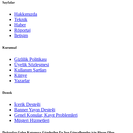
Sayfalar
Hakkımızda
Teknik
Haber
Röportaj
İletişim
Kurumsal
Gizlilik Politikası
Üyelik Sözleşmesi
Kullanım Şartları
Künye
Yazarlar
Destek
İçerik Desteği
Banner Yayın Desteği
Genel Konular, Kayıt Problemleri
Müşteri Hizmetleri
Doğrudan Gelen Kutunuza Gönderilen En Son Güncellemeler için Abone Olun