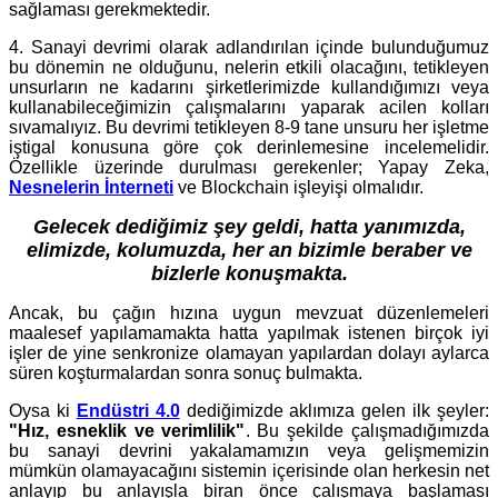
sağlaması gerekmektedir.
4. Sanayi devrimi olarak adlandırılan içinde bulunduğumuz
bu dönemin ne olduğunu, nelerin etkili olacağını, tetikleyen
unsurların ne kadarını şirketlerimizde kullandığımızı veya
kullanabileceğimizin çalışmalarını yaparak acilen kolları
sıvamalıyız. Bu devrimi tetikleyen 8-9 tane unsuru her işletme
iştigal konusuna göre çok derinlemesine incelemelidir.
Özellikle üzerinde durulması gerekenler; Yapay Zeka,
Nesnelerin İnterneti
ve Blockchain işleyişi olmalıdır.
Gelecek dediğimiz şey geldi, hatta yanımızda,
elimizde, kolumuzda, her an bizimle beraber ve
bizlerle konuşmakta.
Ancak, bu çağın hızına uygun mevzuat düzenlemeleri
maalesef yapılamamakta hatta yapılmak istenen birçok iyi
işler de yine senkronize olamayan yapılardan dolayı aylarca
süren koşturmalardan sonra sonuç bulmakta.
Oysa ki
Endüstri 4.0
dediğimizde aklımıza gelen ilk şeyler:
"Hız, esneklik ve verimlilik"
. Bu şekilde çalışmadığımızda
bu sanayi devrini yakalamamızın veya gelişmemizin
mümkün olamayacağını sistemin içerisinde olan herkesin net
anlayıp bu anlayışla biran önce çalışmaya başlaması