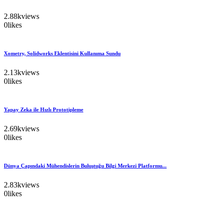
2.88k
views
0
likes
Xometry, Solidworks Eklentisini Kullanıma Sundu
2.13k
views
0
likes
Yapay Zeka ile Hızlı Prototipleme
2.69k
views
0
likes
Dünya Çapındaki Mühendislerin Buluştuğu Bilgi Merkezi Platformu...
2.83k
views
0
likes