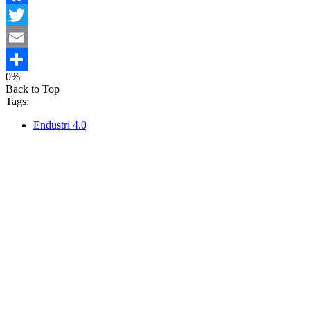
Facebook
Twitter
Email
0%
Share
Back to Top
Tags:
Endüstri 4.0