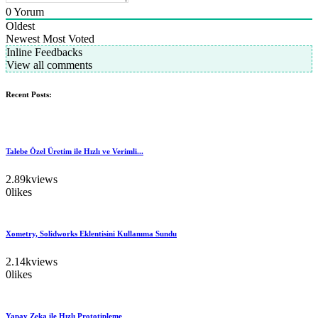
0
Yorum
Oldest
Newest
Most Voted
Inline Feedbacks
View all comments
Recent Posts:
Talebe Özel Üretim ile Hızlı ve Verimli...
2.89k
views
0
likes
Xometry, Solidworks Eklentisini Kullanıma Sundu
2.14k
views
0
likes
Yapay Zeka ile Hızlı Prototipleme