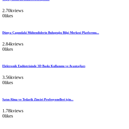
2.70k
views
0
likes
Dünya Çapındaki Mühendislerin Buluştuğu Bilgi Merkezi Platformu...
2.84k
views
0
likes
Elektronik Endüstrisinde 3D Baskı Kullanımı ve Avantajları
3.56k
views
0
likes
Satın Alma ve Tedarik Zinciri Profesyonelleri için...
1.78k
views
0
likes