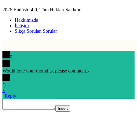
2026 Endüstri 4.0, Tüm Hakları Saklıdır
Hakkımızda
İletişim
Sıkça Sorulan Sorular
0
Would love your thoughts, please comment.
x
(
)
x
|
Reply
Insert