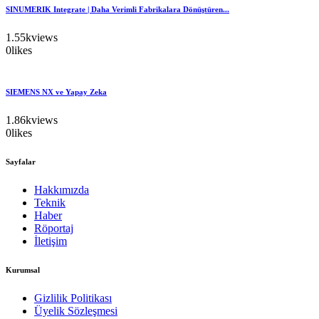
SINUMERIK Integrate | Daha Verimli Fabrikalara Dönüştüren...
1.55k
views
0
likes
SIEMENS NX ve Yapay Zeka
1.86k
views
0
likes
Sayfalar
Hakkımızda
Teknik
Haber
Röportaj
İletişim
Kurumsal
Gizlilik Politikası
Üyelik Sözleşmesi