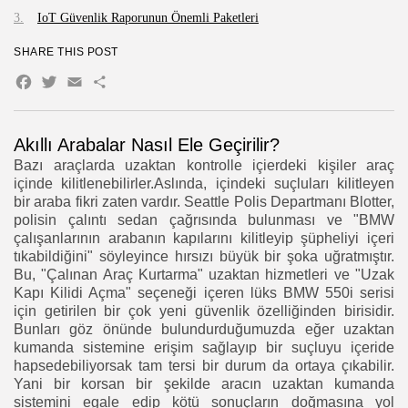
IoT Güvenlik Raporunun Önemli Paketleri
SHARE THIS POST
Facebook
Twitter
Email
Share
Akıllı Arabalar Nasıl Ele Geçirilir?
Bazı araçlarda uzaktan kontrolle içierdeki kişiler araç
içinde kilitlenebilirler.Aslında, içindeki suçluları kilitleyen
bir araba fikri zaten vardır. Seattle Polis Departmanı Blotter,
polisin çalıntı sedan çağrısında bulunması ve "BMW
çalışanlarının arabanın kapılarını kilitleyip şüpheliyi içeri
tıkabildiğini" söyleyince hırsızı büyük bir şoka uğratmıştır.
Bu, "Çalınan Araç Kurtarma" uzaktan hizmetleri ve "Uzak
Kapı Kilidi Açma" seçeneği içeren lüks BMW 550i serisi
için getirilen bir çok yeni güvenlik özelliğinden birisidir.
Bunları göz önünde bulundurduğumuzda eğer uzaktan
kumanda sistemine erişim sağlayıp bir suçluyu içeride
hapsedebiliyorsak tam tersi bir durum da ortaya çıkabilir.
Yani bir korsan bir şekilde aracın uzaktan kumanda
sistemini egale edip kötü sonuçların doğmasına yol