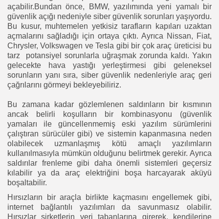
açabilir.Bundan önce, BMW, yazılımında yeni yamalı bir
güvenlik açığı nedeniyle siber güvenlik sorunları yaşıyordu.
Bu kusur, muhtemelen yetkisiz tarafların kapıları uzaktan
açmalarını sağladığı için ortaya çıktı. Ayrıca Nissan, Fiat,
Chrysler, Volkswagen ve Tesla gibi bir çok araç üreticisi bu
tarz potansiyel sorunlarla uğraşmak zorunda kaldı. Yakın
gelecekte hava yastığı yerleştirmesi gibi geleneksel
sorunların yanı sıra, siber güvenlik nedenleriyle araç geri
çağrılarını görmeyi bekleyebiliriz.
Bu zamana kadar gözlemlenen saldırıların bir kısmının
ancak belirli koşulların bir kombinasyonu (güvenlik
yamaları ile güncellenmemiş eski yazılım sürümlerini
çalıştıran sürücüler gibi) ve sistemin kapanmasına neden
olabilecek uzmanlaşmış kötü amaçlı yazılımların
kullanılmasıyla mümkün olduğunu belirtmek gerekir. Ayrıca
saldırılar frenleme gibi daha önemli sistemleri geçersiz
kılabilir ya da araç elektriğini boşa harcayarak aküyü
boşaltabilir.
Hırsızların bir araçla birlikte kaçmasını engellemek gibi,
internet bağlantılı yazılımları da savunmasız olabilir.
Hırsızlar şirketlerin veri tabanlarına girerek, kendilerine