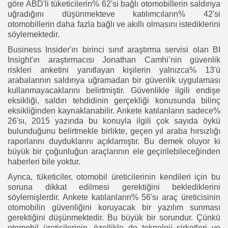
göre ABD'li tüketicilerin% 62'si bağlı otomobillerin saldırıya
uğradığını düşünmekteve katılımcıların% 42'si
otomobillerin daha fazla bağlı ve akıllı olmasını istediklerini
söylemektedir.
Business Insider'ın birinci sınıf araştırma servisi olan BI
Insight'ın araştırmacısı Jonathan Camhi’nin güvenlik
riskleri anketini yanıtlayan kişilerin yalnızca% 13'ü
arabalarının saldırıya uğramadan bir güvenlik uygulaması
kullanmayacaklarını belirtmiştir. Güvenlikle ilgili endişe
eksikliği, saldırı tehdidinin gerçekliği konusunda bilinç
eksikliğinden kaynaklanabilir. Ankete katılanların sadece%
26'sı, 2015 yazında bu konuyla ilgili çok sayıda öykü
bulunduğunu belirtmekle birlikte, geçen yıl araba hırsızlığı
raporlarını duyduklarını açıklamıştır. Bu demek oluyor ki
büyük bir çoğunluğun araçlarının ele geçirilebileceğinden
haberleri bile yoktur.
Ayrıca, tüketiciler, otomobil üreticilerinin kendileri için bu
soruna dikkat edilmesi gerektiğini beklediklerini
söylemişlerdir. Ankete katılanların% 56'sı araç üreticisinin
otomobilin güvenliğini koruyacak bir yazılım sunması
gerektiğini düşünmektedir. Bu büyük bir sorundur. Çünkü
otomobil üreticilerinin, özellikle de teknoloji şirketleri ve