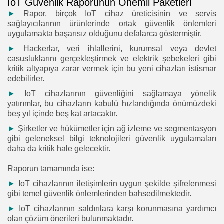
IoT Güvenlik Raporunun Önemli Paketleri
►
Rapor, birçok IoT cihaz üreticisinin ve servis
sağlayıcılarının ürünlerinde ortak güvenlik önlemleri
uygulamakta başarısız olduğunu defalarca göstermiştir.
►
Hackerlar, veri ihlallerini, kurumsal veya devlet
casusluklarını gerçekleştirmek ve elektrik şebekeleri gibi
kritik altyapıya zarar vermek için bu yeni cihazları istismar
edebilirler.
►
IoT cihazlarının güvenliğini sağlamaya yönelik
yatırımlar, bu cihazların kabulü hızlandığında önümüzdeki
beş yıl içinde beş kat artacaktır.
►
Şirketler ve hükümetler için ağ izleme ve segmentasyon
gibi geleneksel bilgi teknolojileri güvenlik uygulamaları
daha da kritik hale gelecektir.
Raporun tamamında ise:
►
IoT cihazlarının iletişimlerin uygun şekilde şifrelenmesi
gibi temel güvenlik önlemlerinden bahsedilmektedir.
►
IoT cihazlarının saldırılara karşı korunmasına yardımcı
olan çözüm önerileri bulunmaktadır.