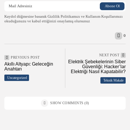
Kaydol düğmesine basarak Gizlilik Politikamızı ve Kullanım Koşullarımızı
okuduğunuzu ve kabul ettiğinizi onaylamış olursunuz
2026 Endüstri 4.0, Tüm Hakları Saklıdır
0
NEXT POST
PREVIOUS POST
Elektrik Şebekelerinin Siber
Akıllı Altyapı: Geleceğin
Güvenliği: Hacker’lar
Anahtarı
Elektriği Nasıl Kapatabilir?
Uncategorized
Teknik Makale
SHOW COMMENTS (0)
Recent Posts: