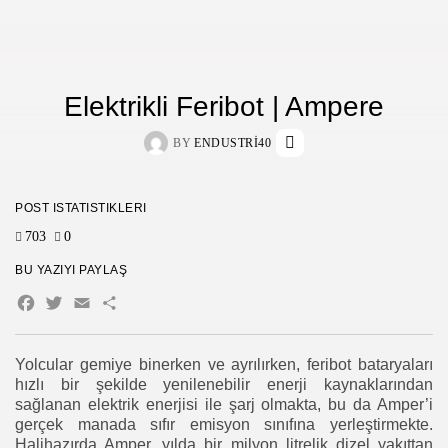
Elektrikli Feribot | Ampere
BY
ENDUSTRI40
POST İSTATISTIKLERI
703
0
BU YAZIYI PAYLAŞ
Facebook
Twitter
Email
Share
Yolcular gemiye binerken ve ayrılırken, feribot bataryaları
hızlı bir şekilde yenilenebilir enerji kaynaklarından
sağlanan elektrik enerjisi ile şarj olmakta, bu da Amper’i
gerçek manada sıfır emisyon sınıfına yerleştirmekte.
Halihazırda Amper, yılda bir milyon litrelik dizel yakıttan