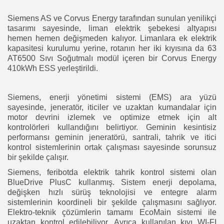
Siemens AS ve Corvus Energy tarafından sunulan yenilikçi
tasarımı sayesinde, liman elektrik şebekesi altyapısı
hemen hemen değişmeden kalıyor. Limanlara ek elektrik
kapasitesi kurulumu yerine, rotanın her iki kıyısına da 63
AT6500 Sıvı Soğutmalı modül içeren bir Corvus Energy
410kWh ESS yerleştirildi.
Siemens, enerji yönetimi sistemi (EMS) ara yüzü
sayesinde, jeneratör, iticiler ve uzaktan kumandalar için
motor devrini izlemek ve optimize etmek için alt
kontrolörleri kullandığını belirtiyor. Geminin kesintisiz
performansı geminin jeneratörü, santrali, tahrik ve itici
kontrol sistemlerinin ortak çalışması sayesinde sorunsuz
bir şekilde çalışır.
Siemens, feribotda elektrik tahrik kontrol sistemi olan
BlueDrive PlusC kullanmış. Sistem enerji depolama,
değişken hızlı sürüş teknolojisi ve entegre alarm
sistemlerinin koordineli bir şekilde çalışmasını sağlıyor.
Elektro-teknik çözümlerin tamamı EcoMain sistemi ile
uzaktan kontrol edilebiliyor. Ayrıca kullanılan kıyı WI-FI