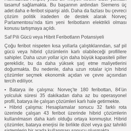
tasarruf sağlamakta. Bu başarının ardından Siemens üç
adet daha e-feribot siparişi aldı. Daha da fazlası bu çevreci
çözüm politik iradeden de destek alarak Norveç
Parlamentosu’nda tüm yeni feribotların elektrikli olması
konusu tartışmaya açıldı.
Saf Pili Gücü veya Hibrit Feribotların Potansiyeli
Çoğu feribot nispeten kısa yollarla çalıştıklarından, saf pil
gücü veya hibrid çözümlerin karlı olabileceği profillere
sahipler. Daha uzun yollar için daha büyük kapasiteli piller
gereklidir, bu da daha yüksek şarj etme maliyetlerini
doğurmakta. Bu nedenle, daha uzun rotalar için hibrid
çözümler seçmek ekonomik açıdan ve çevre açısından
tercih ediliyor.
• Batarya ile çalışma: Norveç'te 180 feribottan, 84'ün
yolculuk süresi 35 dakikadan daha az bu operasyonel
profil, batarya ile çalışan çözümleri karlı hale getirmekte.
• Hibrid çalışma: Hesaplamalar sonucu 32 farklı rota
üzerinde çalışan 43 feribot üzerinde hibrid çözümlerin
kullanılmasın daha karlı olduğu ortaya konmuştur. Hibrid
çözümler, batarya enerjisi ile birlikte dizel veya gaz tahrikli
sistemlerin bir arada kullanması sonucu oluşmakta.