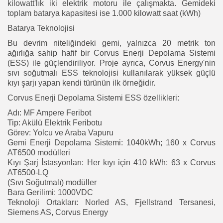
kilowatt'lık iki elektrik motoru ile çalışmakta. Gemideki
toplam batarya kapasitesi ise 1.000 kilowatt saat (kWh)
Batarya Teknolojisi
Bu devrim niteliğindeki gemi, yalnızca 20 metrik ton
ağırlığa sahip hafif bir Corvus Enerji Depolama Sistemi
(ESS) ile güçlendiriliyor. Proje ayrıca, Corvus Energy'nin
sıvı soğutmalı ESS teknolojisi kullanılarak yüksek güçlü
kıyı şarjı yapan kendi türünün ilk örneğidir.
Corvus Enerji Depolama Sistemi ESS özellikleri:
Adı: MF Ampere Feribot
Tip: Akülü Elektrik Feribotu
Görev: Yolcu ve Araba Vapuru
Gemi Enerji Depolama Sistemi: 1040kWh; 160 x Corvus
AT6500 modülleri
Kıyı Şarj İstasyonları: Her kıyı için 410 kWh; 63 x Corvus
AT6500-LQ
(Sıvı Soğutmalı) modüller
Bara Gerilimi: 1000VDC
Teknoloji Ortakları: Norled AS, Fjellstrand Tersanesi,
Siemens AS, Corvus Energy