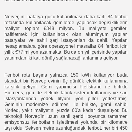
Norveç’in, batarya gücü kullanılması daha karlı 84 feribot
rotasında kullanılacak gemilerde yapılacak değişikliklerin
maliyeti toplam €348 milyon. Bu maliyete gemileri
hafifletmek için kullanılacak olan alüminyum yapılar,
bataryalar ve sahil şarj istasyonları da dahil. Yapılan
hesaplamalara göre operasyonel masraflar 84 feribot için
yıllık €77 milyon azalmakta. Bu da on yıl içerisinde yapılan
yatırımdan iki katı dönüş sağlanacağı anlamına geliyor.
Feribot rota başına yalnızca 150 kWh kullanıyor buda
standart bir Norveç evinin üç günlük elektrik kullanımına
karşılık geliyor. Gemi yapımcısı Fjellstrand ile birlikte
Siemens, gemide elektrik tahrik sistemi kullanmış ve şarj
istasyonlarında yedek lityum iyon piller yerleştirmiş.
Geminin modernize edilmesi ile birlikte, gemi sahibi
Norled, yakıt maliyetini yüzde 60'a kadar düşürüyor. Bu
teknoloji Norveç'in uzun sahil şeridi boyunca tamamen
emisyonsuz feribotların işletilmesi yolunda bir kilometre
taşı oldu. Seksen metre uzunluğundaki feribot, her biri 450