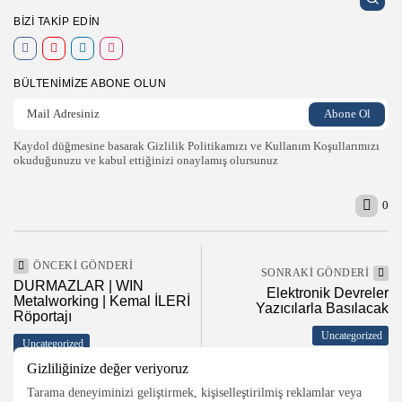
BIZI TAKIP EDIN
BÜLTENIMIZE ABONE OLUN
Kaydol düğmesine basarak Gizlilik Politikamızı ve Kullanım Koşullarımızı
okuduğunuzu ve kabul ettiğinizi onaylamış olursunuz
0
2026 Endüstri 4.0, Tüm Hakları Saklıdır
ÖNCEKI GÖNDERI
SONRAKI GÖNDERI
DURMAZLAR | WIN
Elektronik Devreler
Metalworking | Kemal İLERİ
Yazıcılarla Basılacak
Röportajı
Uncategorized
Uncategorized
Gizliliğinize değer veriyoruz
Tarama deneyiminizi geliştirmek, kişiselleştirilmiş reklamlar veya