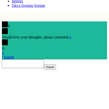
İletişim
Sıkça Sorulan Sorular
0
Would love your thoughts, please comment.
x
(
)
x
|
Yanıtla
Insert