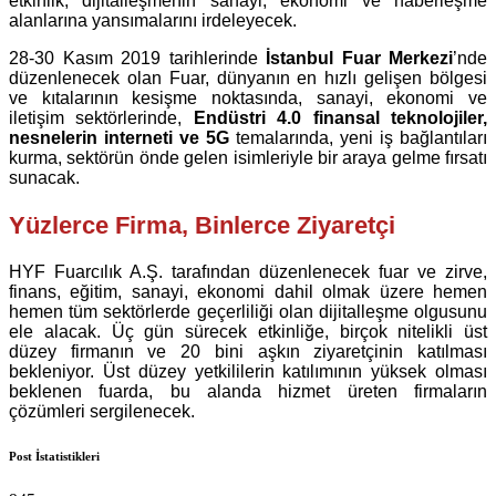
etkinlik, dijitalleşmenin sanayi, ekonomi ve haberleşme
alanlarına yansımalarını irdeleyecek.
28-30 Kasım 2019 tarihlerinde
İstanbul Fuar Merkezi
’nde
düzenlenecek olan Fuar, dünyanın en hızlı gelişen bölgesi
ve kıtalarının kesişme noktasında, sanayi, ekonomi ve
iletişim sektörlerinde,
Endüstri 4.0 finansal teknolojiler,
nesnelerin interneti ve 5G
temalarında, yeni iş bağlantıları
kurma, sektörün önde gelen isimleriyle bir araya gelme fırsatı
sunacak.
Yüzlerce Firma, Binlerce Ziyaretçi
HYF Fuarcılık A.Ş. tarafından düzenlenecek fuar ve zirve,
finans, eğitim, sanayi, ekonomi dahil olmak üzere hemen
hemen tüm sektörlerde geçerliliği olan dijitalleşme olgusunu
ele alacak. Üç gün sürecek etkinliğe, birçok nitelikli üst
düzey firmanın ve 20 bini aşkın ziyaretçinin katılması
bekleniyor. Üst düzey yetkililerin katılımının yüksek olması
beklenen fuarda, bu alanda hizmet üreten firmaların
çözümleri sergilenecek.
Post İstatistikleri