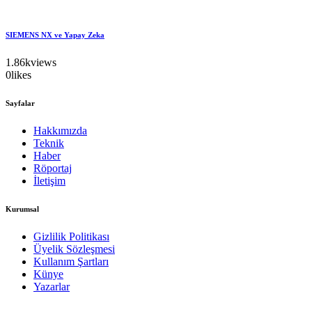
SIEMENS NX ve Yapay Zeka
1.86k
views
0
likes
Sayfalar
Hakkımızda
Teknik
Haber
Röportaj
İletişim
Kurumsal
Gizlilik Politikası
Üyelik Sözleşmesi
Kullanım Şartları
Künye
Yazarlar