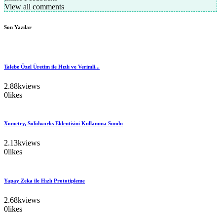
View all comments
Son Yazılar
Talebe Özel Üretim ile Hızlı ve Verimli...
2.88k
views
0
likes
Xometry, Solidworks Eklentisini Kullanıma Sundu
2.13k
views
0
likes
Yapay Zeka ile Hızlı Prototipleme
2.68k
views
0
likes