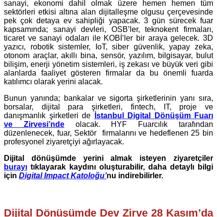
sanayi, ekonomi dahil olmak üzere hemen hemen tüm
sektörleri etkisi altına alan dijitalleşme olgusu çerçevesinde
pek çok detaya ev sahipliği yapacak. 3 gün sürecek fuar
kapsamında; sanayi devleri, OSB’ler, teknokent firmaları,
ticaret ve sanayi odaları ile KOBİ’ler bir araya gelecek. 3D
yazıcı, robotik sistemler, IoT, siber güvenlik, yapay zeka,
otonom araçlar, akıllı bina, sensör, yazılım, bilgisayar, bulut
bilişim, enerji yönetim sistemleri, iş zekası ve büyük veri gibi
alanlarda faaliyet gösteren firmalar da bu önemli fuarda
katılımcı olarak yerini alacak.
Bunun yanında; bankalar ve sigorta şirketlerinin yanı sıra,
borsalar, dijital para şirketleri, fintech, IT, proje ve
danışmanlık şirketleri de
İstanbul Digital Dönüşüm Fuarı
ve Zirvesi’nde
olacak. HYF Fuarcılık tarafından
düzenlenecek, fuar, Sektör firmalarını ve hedeflenen 25 bin
profesyonel ziyaretçiyi ağırlayacak.
Dijital dönüşümde yerini almak isteyen ziyaretçiler
burayı
tıklayarak kaydını oluşturabilir, daha detaylı bilgi
için
Digital Impact Katoloğu’
nu indirebilirler.
Dijital Dönüşümde Dev Zirve 28 Kasım’da