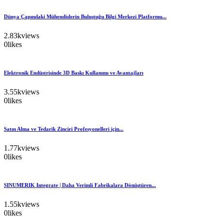
Dünya Çapındaki Mühendislerin Buluştuğu Bilgi Merkezi Platformu...
2.83k
views
0
likes
Elektronik Endüstrisinde 3D Baskı Kullanımı ve Avantajları
3.55k
views
0
likes
Satın Alma ve Tedarik Zinciri Profesyonelleri için...
1.77k
views
0
likes
SINUMERIK Integrate | Daha Verimli Fabrikalara Dönüştüren...
1.55k
views
0
likes