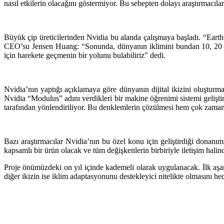
nasıl etkilerin olacağını göstermiyor. Bu sebepten dolayı araştırmacıla
Büyük çip üreticilerinden Nvidia bu alanda çalışmaya başladı. “Earth-2”
CEO’su Jensen Huang: “Sonunda, dünyanın iklimini bundan 10, 20 ve
için harekete geçmenin bir yolunu bulabiliriz" dedi.
Nvidia’nın yaptığı açıklamaya göre dünyanın dijital ikizini oluşturm
Nvidia “Modulus” adını verdikleri bir makine öğrenimi sistemi geliş
tarafından yönlendiriliyor. Bu denklemlerin çözülmesi hem çok zaman a
Bazı araştırmacılar Nvidia’nın bu özel konu için geliştirdiği donanı
kapsamlı bir ürün olacak ve tüm değişkenlerin birbiriyle iletişim halin
Proje önümüzdeki on yıl içinde kademeli olarak uygulanacak. İlk aşama 
diğer ikizin ise iklim adaptasyonunu destekleyici nitelikte olmasını hed