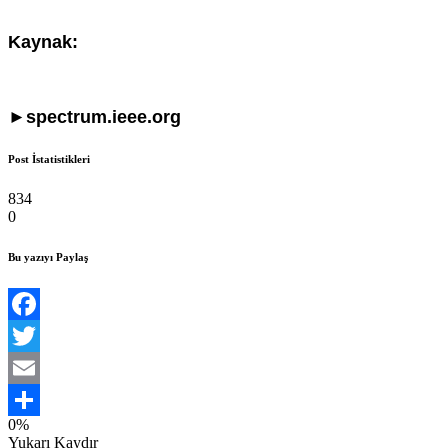
Kaynak:
►
spectrum.ieee.org
Post İstatistikleri
834
0
Bu yazıyı Paylaş
Facebook
Twitter
Email
0%
Share
Yukarı Kaydır