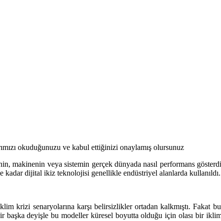
ımızı okuduğunuzu ve kabul ettiğinizi onaylamış olursunuz
enin, makinenin veya sistemin gerçek dünyada nasıl performans gösterdiği
adar dijital ikiz teknolojisi genellikle endüstriyel alanlarda kullanıldı.
 iklim krizi senaryolarına karşı belirsizlikler ortadan kalkmıştı. Fakat
Bir başka deyişle bu modeller küresel boyutta olduğu için olası bir ikl