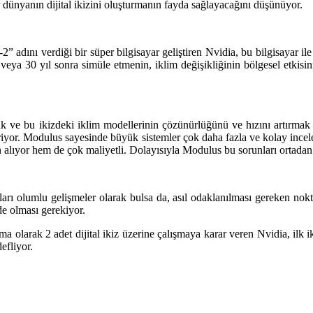
r dünyanın dijital ikizini oluşturmanın fayda sağlayacağını düşünüyor.
 adını verdiği bir süper bilgisayar geliştiren Nvidia, bu bilgisayar ile
ya 30 yıl sonra simüle etmenin, iklim değişikliğinin bölgesel etkis
ak ve bu ikizdeki iklim modellerinin çözünürlüğünü ve hızını artırmak 
tiriyor. Modulus sayesinde büyük sistemler çok daha fazla ve kolay i
lıyor hem de çok maliyetli. Dolayısıyla Modulus bu sorunları ortadan k
mları olumlu gelişmeler olarak bulsa da, asıl odaklanılması gereken nok
de olması gerekiyor.
olarak 2 adet dijital ikiz üzerine çalışmaya karar veren Nvidia, ilk ik
efliyor.