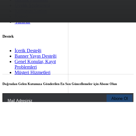
Üyelik Sözleşmesi
Kullanım Şartları
Künye
Yazarlar
Destek
İçerik Desteği
Banner Yayın Desteği
Genel Konular, Kayıt
Problemleri
Müşteri Hizmetleri
Doğrudan Gelen Kutunuza Gönderilen En Son Güncellemeler için Abone Olun
Kaydol düğmesine basarak Gizlilik Politikamızı ve Kullanım Koşullarımızı
okuduğunuzu ve kabul ettiğinizi onaylamış olursunuz
Takip Edin