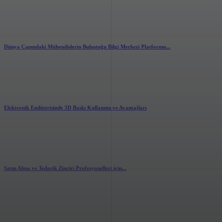
2.68k
views
0
likes
Dünya Çapındaki Mühendislerin Buluştuğu Bilgi Merkezi Platformu...
2.83k
views
0
likes
Elektronik Endüstrisinde 3D Baskı Kullanımı ve Avantajları
3.55k
views
0
likes
Satın Alma ve Tedarik Zinciri Profesyonelleri için...
1.77k
views
0
likes