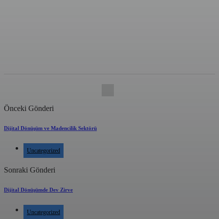
POST İSTATISTIKLERI
664
0
BU YAZIYI PAYLAŞ
Facebook
Twitter
Email
Share
0
Önceki Gönderi
Dijital Dönüşüm ve Madencilik Sektörü
Uncategorized
Sonraki Gönderi
Dijital Dönüşümde Dev Zirve
Uncategorized