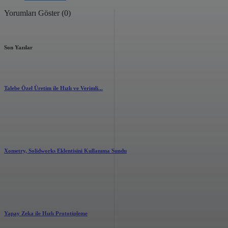
Yorumları Göster (0)
Son Yazılar
Talebe Özel Üretim ile Hızlı ve Verimli...
2.87k
views
0
likes
Xometry, Solidworks Eklentisini Kullanıma Sundu
2.13k
views
0
likes
Yapay Zeka ile Hızlı Prototipleme