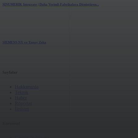
SINUMERIK Integrate | Daha Verimli Fabrikalara Dönüştüren...
1.54k
views
0
likes
SIEMENS NX ve Yapay Zeka
1.86k
views
0
likes
Sayfalar
Hakkımızda
Teknik
Haber
Röportaj
İletişim
Kurumsal
Gizlilik Politikası