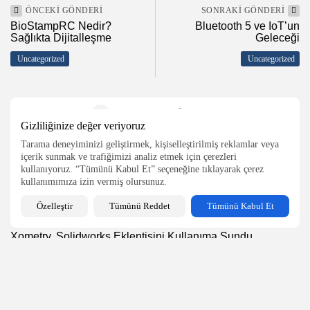
ÖNCEKI GÖNDERI
SONRAKI GÖNDERI
BioStampRC Nedir?
Bluetooth 5 ve IoT’un
Sağlıkta Dijitalleşme
Geleceği
2026 Endüstri 4.0, Tüm Hakları Saklıdır
Uncategorized
Uncategorized
YORUMLARI GÖSTER (0)
Gizliliğinize değer veriyoruz
Tarama deneyiminizi geliştirmek, kişiselleştirilmiş reklamlar veya
Son Yazılar
içerik sunmak ve trafiğimizi analiz etmek için çerezleri
kullanıyoruz. “Tümünü Kabul Et” seçeneğine tıklayarak çerez
kullanımımıza izin vermiş olursunuz.
Talebe Özel Üretim ile Hızlı ve Verimli...
Özelleştir
Tümünü Reddet
Tümünü Kabul Et
2.87k
0
views
likes
Xometry, Solidworks Eklentisini Kullanıma Sundu
2.13k
0
views
likes
Yapay Zeka ile Hızlı Prototipleme
2.68k
0
views
likes