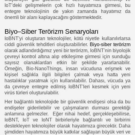
IoT’deki gelişmelerin çok hızlı hayatımıza girmesi, bu
entegre teknolojinin de yakın zamanda hayatımız da
önemli bir alanı kaplayacağını göstermektedir.
Biyo
–
Siber Terörizm Senaryoları
IoBNT'yi oluşturan teknolojiler, kötü niyetle kullanılırlarsa
ciddi güvenlik tehditleri oluşturabilirler.
Biyo-siber terörizm
olarak adlandırdığımız yeni bir terörizm, IoBNT'nin biyolojik
çevreyi kontrol altına alıp etkileşime girmesi için sunduğu
sayısız olanaklardan etkin bir şekilde yararlanabilir.
Örneğin, Bio-NanoThings, insan vücuduna erişmek ve
kişisel sağlıkla ilgili bilgileri çalmak veya hatta yeni
hastalıklar yaratmak için kullanılabilir. Dahası, vücuda ya
da çevreye entegre edilmiş IoBNT'leri kesmek için yeni
virüs türleri oluşturulabilir.
Her bağlantılı teknolojide bir güvenlik endişesi olsa da bu
endişeler giderilebilir ve çalışmaların durması gerektiği
anlamına gelmezler. Eğer nihai hedef, gerçekleşebilirse,
IoBNT, IoT ve IoNT birbirleriyle bağlantılı ve birbirini
destekleyen teknolojiler olarak hayatımıza girecektir. Daha
şimdiden hayatımıza büyük katkılar sağlayan büyük veri ve