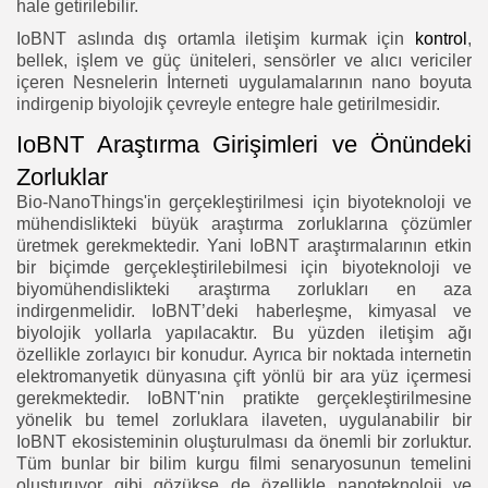
hale getirilebilir.
IoBNT aslında dış ortamla iletişim kurmak için
kontrol
,
bellek, işlem ve güç üniteleri, sensörler ve alıcı vericiler
içeren Nesnelerin İnterneti uygulamalarının nano boyuta
indirgenip biyolojik çevreyle entegre hale getirilmesidir.
IoBNT Araştırma Girişimleri ve Önündeki
Zorluklar
Bio-NanoThings'in gerçekleştirilmesi için biyoteknoloji ve
mühendislikteki büyük araştırma zorluklarına çözümler
üretmek gerekmektedir. Yani IoBNT araştırmalarının etkin
bir biçimde gerçekleştirilebilmesi için biyoteknoloji ve
biyomühendislikteki araştırma zorlukları en aza
indirgenmelidir. IoBNT’deki haberleşme, kimyasal ve
biyolojik yollarla yapılacaktır. Bu yüzden iletişim ağı
özellikle zorlayıcı bir konudur. Ayrıca bir noktada internetin
elektromanyetik dünyasına çift yönlü bir ara yüz içermesi
gerekmektedir. IoBNT'nin pratikte gerçekleştirilmesine
yönelik bu temel zorluklara ilaveten, uygulanabilir bir
IoBNT ekosisteminin oluşturulması da önemli bir zorluktur.
Tüm bunlar bir bilim kurgu filmi senaryosunun temelini
oluşturuyor gibi gözükse de özellikle nanoteknoloji ve