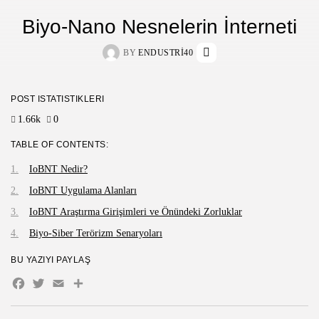
Biyo-Nano Nesnelerin İnterneti
BY
ENDUSTRI40
POST İSTATISTIKLERI
1.66k
0
TABLE OF CONTENTS:
IoBNT Nedir?
IoBNT Uygulama Alanları
IoBNT Araştırma Girişimleri ve Önündeki Zorluklar
Biyo-Siber Terörizm Senaryoları
BU YAZIYI PAYLAŞ
Facebook
Twitter
Email
Share