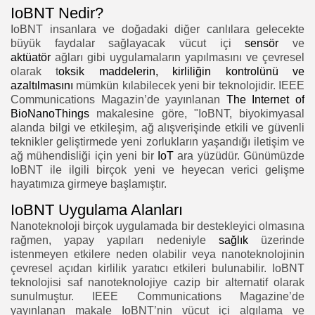
IoBNT Nedir?
IoBNT insanlara ve doğadaki diğer canlılara gelecekte
büyük faydalar sağlayacak vücut içi
sensör
ve
aktüatör
ağları gibi uygulamaların yapılmasını ve çevresel
olarak t
oksik maddelerin, kirliliğin kontrolünü ve
azaltılmasını
mümkün kılabilecek yeni bir teknolojidir. IEEE
Communications Magazin’de yayınlanan
The Internet of
BioNanoThings
makalesine göre, "IoBNT, biyokimyasal
alanda bilgi ve etkileşim, ağ alışverişinde etkili ve güvenli
teknikler geliştirmede yeni zorlukların yaşandığı iletişim ve
ağ mühendisliği için yeni bir
IoT
ara yüzüdür. Günümüzde
IoBNT ile ilgili birçok yeni ve heyecan verici gelişme
hayatımıza girmeye başlamıştır.
IoBNT Uygulama Alanları
Nanoteknoloji birçok uygulamada bir destekleyici olmasına
rağmen, yapay yapıları nedeniyle
sağlık
üzerinde
istenmeyen etkilere neden olabilir veya nanoteknolojinin
çevresel açıdan kirlilik yaratıcı etkileri bulunabilir. IoBNT
teknolojisi saf nanoteknolojiye cazip bir alternatif olarak
sunulmuştur. IEEE Communications Magazine’de
yayınlanan makale IoBNT’nin vücut içi algılama ve