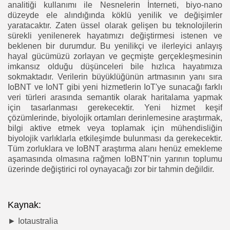
analitiği kullanımı ile Nesnelerin İnterneti, biyo-nano
düzeyde ele alındığında köklü yenilik ve değişimler
yaratacaktır. Zaten üssel olarak gelişen bu teknolojilerin
sürekli yenilenerek hayatımızı değiştirmesi istenen ve
beklenen bir durumdur. Bu yenilikçi ve ilerleyici anlayış
hayal gücümüzü zorlayan ve geçmişte gerçekleşmesinin
imkansız olduğu düşünceleri bile hızlıca hayatımıza
sokmaktadır. Verilerin büyüklüğünün artmasının yanı sıra
IoBNT ve IoNT gibi yeni hizmetlerin IoT'ye sunacağı farklı
veri türleri arasında semantik olarak haritalama yapmak
için tasarlanması gerekecektir. Yeni hizmet keşif
çözümlerinde, biyolojik ortamları derinlemesine araştırmak,
bilgi aktive etmek veya toplamak için mühendisliğin
biyolojik varlıklarla etkileşimde bulunması da gerekecektir.
Tüm zorluklara ve IoBNT araştırma alanı henüz emekleme
aşamasında olmasına rağmen IoBNT’nin yarının toplumu
üzerinde değiştirici rol oynayacağı zor bir tahmin değildir.
Kaynak:
► Iotaustralia