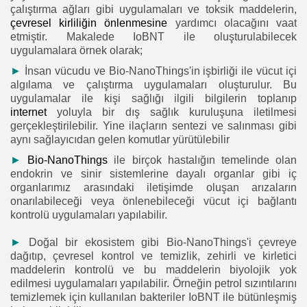
çalıştırma ağları gibi uygulamaları ve toksik maddelerin,
çevresel kirliliğin önlenmesine
yardımcı olacağını vaat
etmiştir. Makalede IoBNT ile oluşturulabilecek
uygulamalara örnek olarak;
►
İnsan vücudu ve Bio-NanoThings'in işbirliği ile vücut içi
algılama ve çalıştırma uygulamaları oluşturulur. Bu
uygulamalar ile kişi sağlığı ilgili bilgilerin toplanıp
internet
yoluyla bir dış sağlık kuruluşuna iletilmesi
gerçekleştirilebilir. Yine ilaçların sentezi ve salınması gibi
aynı sağlayıcıdan gelen komutlar yürütülebilir
►
Bio-NanoThings
ile birçok hastalığın temelinde olan
endokrin ve sinir sistemlerine dayalı organlar gibi iç
organlarımız arasındaki iletişimde oluşan arızaların
onarılabileceği veya önlenebileceği vücut içi bağlantı
kontrolü uygulamaları yapılabilir.
►
Doğal bir ekosistem gibi Bio-NanoThings'i çevreye
dağıtıp, çevresel kontrol ve temizlik, zehirli ve kirletici
maddelerin kontrolü ve bu maddelerin biyolojik yok
edilmesi uygulamaları yapılabilir. Örneğin petrol sızıntılarını
temizlemek için kullanılan bakteriler IoBNT ile bütünleşmiş