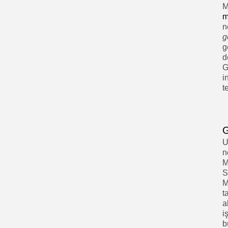
M
m
n
g
g
d
G
i
t
G
U
n
M
S
M
t
a
i
b