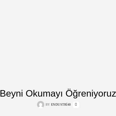
Beyni Okumayı Öğreniyoru
BY
ENDUSTRI40