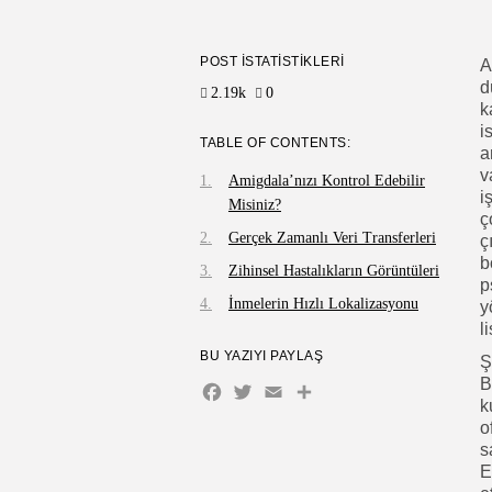
POST İSTATISTIKLERI
A
d
2.19k
0
k
i
TABLE OF CONTENTS:
a
v
Amigdala’nızı Kontrol Edebilir
i
Misiniz?
ç
Gerçek Zamanlı Veri Transferleri
ç
b
Zihinsel Hastalıkların Görüntüleri
p
İnmelerin Hızlı Lokalizasyonu
y
l
BU YAZIYI PAYLAŞ
Ş
B
Facebook
Twitter
Email
Share
k
o
s
E