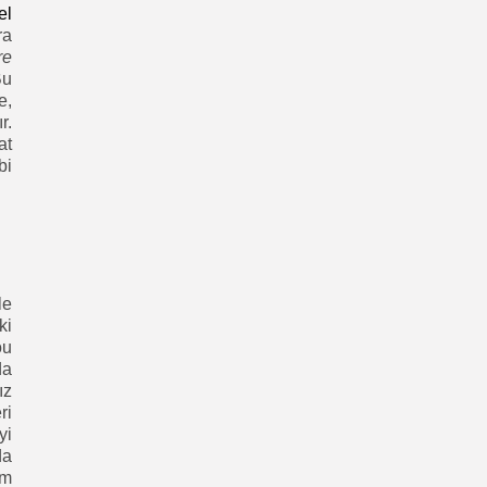
el
ra
re
Bu
e,
r.
at
bi
le
ki
ou
da
ız
ri
yi
da
ım