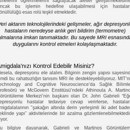
tmelerini öğrenmelerini sağlayacak aletler geliştirmektedirle
ncak bu işlemin hedefine ulaşabilmesi için hastalar
önüllülüğü esas rolü teşkil etmektedir.
eri aktarım teknolojilerindeki gelişmeler, ağır depresyon
hastaların neredeyse anlık geri bildirim (termometre)
almalarına imkan tanımaktadır. Bu sayede MRI esnasınd
duygularını kontrol etmeleri kolaylaşmaktadır.
migdala’nızı Kontrol Edebilir Misiniz?
esela, depresyonu ele alalım. Bilginin zengin yapısı sayesin
imdi bu rahatsızlığın tanısını MRI ile destekleyebiliyoruz. MIT’n
echnology and Cognitive Neuroscience’da Sağlık Bilimle
rofesörü ve McGovern Enstitüsü’ndeki Athinoula A. Martin
örüntüleme Merkezi’nin başkanı olan Dr. John Gabrieli “Eğ
epresyonlu hastalar tedaviye cevap verirlerse, hastalar
migdalalarının "şakağın altında derin yerleşimli iki adet bad
eklinde yapı" aktivitelerinde bir azalma gözlemlenebilmektedir
iyor.
u bilgiye dayanarak, Gabrieli ve Martinos Görüntüle