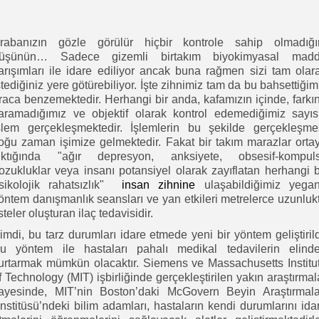
rabanızın gözle görülür hiçbir kontrole sahip olmadığı
üşünün… Sadece gizemli birtakım biyokimyasal mad
arışımları ile idare ediliyor ancak buna rağmen sizi tam olar
stediğiniz yere götürebiliyor. İşte zihnimiz tam da bu bahsettiğim
raca benzemektedir. Herhangi bir anda, kafamızın içinde, farkı
aramadığımız ve objektif olarak kontrol edemediğimiz sayıs
şlem gerçekleşmektedir. İşlemlerin bu şekilde gerçekleşme
oğu zaman işimize gelmektedir. Fakat bir takım marazlar orta
ıktığında "ağır depresyon, anksiyete, obsesif-kompuls
ozukluklar veya insanı potansiyel olarak zayıflatan herhangi b
sikolojik rahatsızlık"
insan zihnine
ulaşabildiğimiz yega
öntem danışmanlık seansları ve yan etkileri metrelerce uzunluk
isteler oluşturan ilaç tedavisidir.
imdi, bu tarz durumları idare etmede yeni bir yöntem geliştirild
u yöntem ile hastaları pahalı medikal tedavilerin elind
urtarmak mümkün olacaktır. Siemens ve Massachusetts Institu
f Technology (MIT) işbirliğinde gerçekleştirilen yakın araştırmal
ayesinde, MIT’nin Boston’daki McGovern Beyin Araştırmala
nstitüsü’ndeki bilim adamları, hastaların kendi durumlarını ida