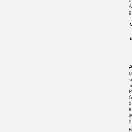
e
A
g
V
A
M
ş
T
P
G
d
a
ş
d
B