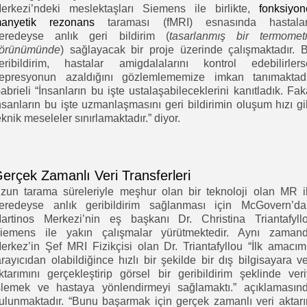
erkezi’ndeki meslektaşları Siemens ile birlikte,
fonksiyon
anyetik rezonans
taraması (fMRI) esnasında hastala
eredeyse anlık geri bildirim (
tasarlanmış bir termomet
örünümünde
) sağlayacak bir proje üzerinde çalışmaktadır. 
eribildirim, hastalar amigdalalarını kontrol edebilirlers
epresyonun azaldığını gözlemlememize imkan tanımaktadı
abrieli “İnsanların bu işte ustalaşabileceklerini kanıtladık. Fak
nsanların bu işte uzmanlaşmasını geri bildirimin oluşum hızı gi
eknik meseleler sınırlamaktadır.” diyor.
erçek Zamanlı Veri Transferleri
zun tarama süreleriyle meşhur olan bir teknoloji olan MR i
eredeyse anlık geribildirim sağlanması için McGovern’da
artinos Merkezi’nin eş başkanı Dr. Christina Triantafyll
iemens ile yakın çalışmalar yürütmektedir. Aynı zaman
erkez’in Şef MRI Fizikçisi olan Dr. Triantafyllou “İlk amacım
arayıcıdan olabildiğince hızlı bir şekilde bir dış bilgisayara ve
ktarımını gerçekleştirip görsel bir geribildirim şeklinde veri
şlemek ve hastaya yönlendirmeyi sağlamaktı.” açıklamasın
ulunmaktadır. “Bunu başarmak için gerçek zamanlı veri aktar