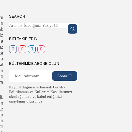
SEARCH
nı
de
ak
iz
BIZI TAKIP EDIN
na
ız
si
ya
BÜLTENIMIZE ABONE OLUN
if
ir
ne
ta
Kaydol düğmesine basarak Gizlilik
Politikamızı ve Kullanım Koşullarımızı
okuduğunuzu ve kabul ettiğinizi
i.
onaylamış olursunuz
en
te
ar
rı
re