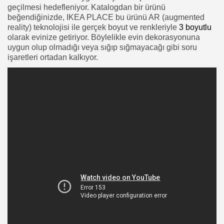
geçilmesi hedefleniyor. Katalogdan bir ürünü
beğendiğinizde, IKEA PLACE bu ürünü AR (augmented
reality
) teknolojisi ile gerçek boyut ve renkleriyle
3 boyutlu
olarak evinize getiriyor. Böylelikle evin dekorasyonuna
uygun olup olmadığı veya sığıp sığmayacağı gibi soru
işaretleri ortadan kalkıyor.