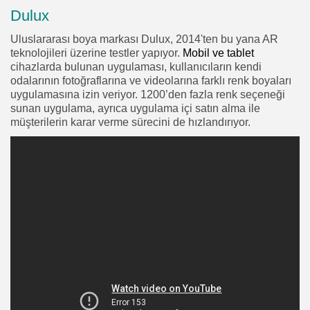
Dulux
Uluslararası boya markası Dulux, 2014'ten bu yana AR
teknolojileri üzerine testler yapıyor.
Mobil ve tablet
cihazlarda bulunan uygulaması, kullanıcıların kendi
odalarının fotoğraflarına ve videolarına farklı renk boyaları
uygulamasına izin veriyor. 1200’den fazla renk seçeneği
sunan uygulama, ayrıca uygulama içi satın alma ile
müşterilerin karar verme sürecini de hızlandırıyor.