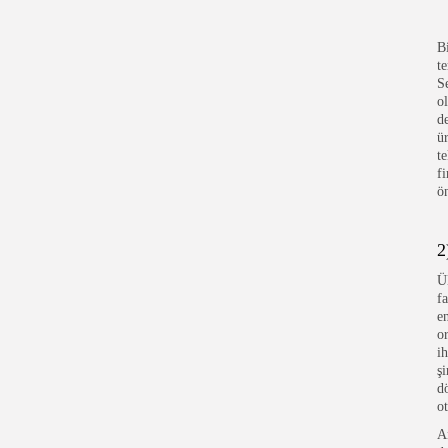
B
t
S
o
d
ü
t
f
ö
2
Ü
f
e
o
i
ş
d
o
A