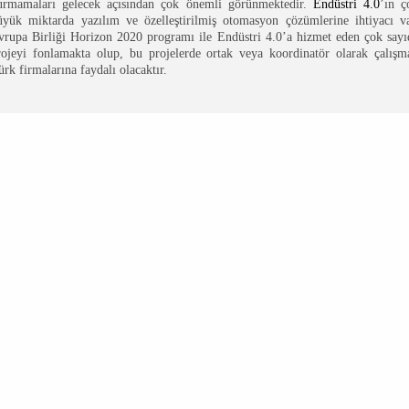
urmamaları gelecek açısından çok önemli görünmektedir.
Endüstri 4.0
’ın ç
üyük miktarda yazılım ve özelleştirilmiş otomasyon çözümlerine ihtiyacı va
vrupa Birliği Horizon 2020 programı ile Endüstri 4.0’a hizmet eden çok sayı
rojeyi fonlamakta olup, bu projelerde ortak veya koordinatör olarak çalışm
ürk firmalarına faydalı olacaktır.