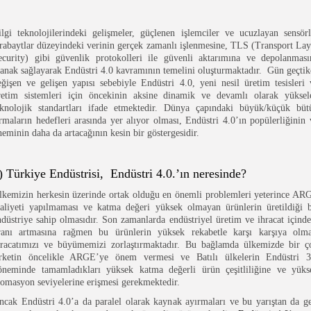
ilgi teknolojilerindeki gelişmeler, güçlenen işlemciler ve ucuzlayan sensörl
erabaytlar düzeyindeki verinin gerçek zamanlı işlenmesine, TLS (Transport Lay
ecurity) gibi güvenlik protokolleri ile güvenli aktarımına ve depolanması
lanak sağlayarak Endüstri 4.0 kavramının temelini oluşturmaktadır. Gün geçtik
eğişen ve gelişen yapısı sebebiyle Endüstri 4.0, yeni nesil üretim tesisleri 
retim sistemleri için öncekinin aksine dinamik ve devamlı olarak yüksel
eknolojik standartları ifade etmektedir. Dünya çapındaki büyük/küçük büt
irmaların hedefleri arasında yer alıyor olması, Endüstri 4.0’ın popülerliğinin 
neminin daha da artacağının kesin bir göstergesidir.
) Türkiye Endüstrisi, Endüstri 4.0.’ın neresinde?
lkemizin herkesin üzerinde ortak olduğu en önemli problemleri yeterince AR
aaliyeti yapılmaması ve katma değeri yüksek olmayan ürünlerin üretildiği b
ndüstriye sahip olmasıdır. Son zamanlarda endüstriyel üretim ve ihracat içinde
ranı artmasına rağmen bu ürünlerin yüksek rekabetle karşı karşıya olma
hracatımızı ve büyümemizi zorlaştırmaktadır. Bu bağlamda ülkemizde bir ç
irketin öncelikle ARGE’ye önem vermesi ve Batılı ülkelerin Endüstri 3
öneminde tamamladıkları yüksek katma değerli ürün çeşitliliğine ve yüks
tomasyon seviyelerine erişmesi gerekmektedir.
ncak Endüstri 4.0’a da paralel olarak kaynak ayırmaları ve bu yarıştan da ge