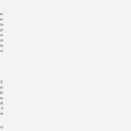
er
er
na
çe
ve
en
ün
ve
GE
ir
ki
sı
ok
.0
ek
ri