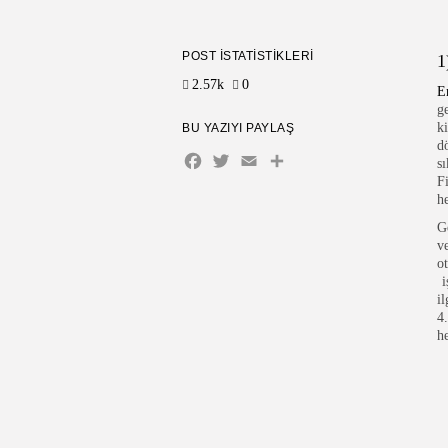
POST İSTATISTIKLERI
1
2.57k
0
E
g
k
BU YAZIYI PAYLAŞ
d
Facebook
Twitter
Email
Share
s
F
h
G
v
o
i
i
4
h