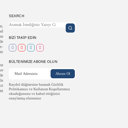
SEARCH
n;
el
ne
BIZI TAKIP EDIN
de
r-
ir
BÜLTENIMIZE ABONE OLUN
me
ve
de
le
Kaydol düğmesine basarak Gizlilik
ri
Politikamızı ve Kullanım Koşullarımızı
ni
okuduğunuzu ve kabul ettiğinizi
onaylamış olursunuz