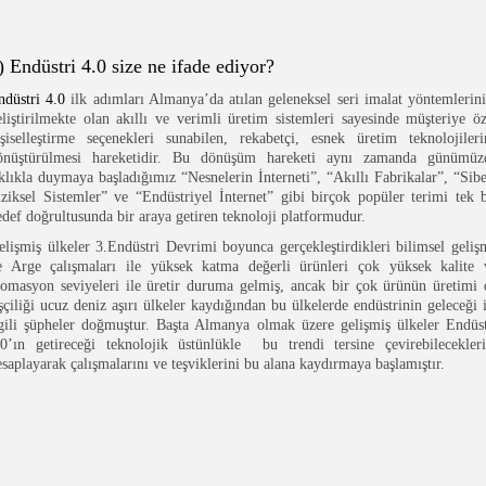
) Endüstri 4.0 size ne ifade ediyor?
ndüstri 4.0
ilk adımları Almanya’da atılan geleneksel seri imalat yöntemlerini
eliştirilmekte olan akıllı ve verimli üretim sistemleri sayesinde müşteriye öz
işiselleştirme seçenekleri sunabilen, rekabetçi, esnek üretim teknolojileri
önüştürülmesi hareketidir. Bu dönüşüm hareketi aynı zamanda günümüz
ıklıkla duymaya başladığımız “Nesnelerin İnterneti”, “Akıllı Fabrikalar”, “Sibe
iziksel Sistemler” ve “Endüstriyel İnternet” gibi birçok popüler terimi tek b
edef doğrultusunda bir araya getiren teknoloji platformudur.
elişmiş ülkeler 3.Endüstri Devrimi boyunca gerçekleştirdikleri bilimsel geliş
e Arge çalışmaları ile yüksek katma değerli ürünleri çok yüksek kalite 
tomasyon seviyeleri ile üretir duruma gelmiş, ancak bir çok ürünün üretimi 
şçiliği ucuz deniz aşırı ülkeler kaydığından bu ülkelerde endüstrinin geleceği i
lgili şüpheler doğmuştur. Başta Almanya olmak üzere gelişmiş ülkeler Endüst
.0’ın getireceği teknolojik üstünlükle bu trendi tersine çevirebilecekleri
esaplayarak çalışmalarını ve teşviklerini bu alana kaydırmaya başlamıştır.