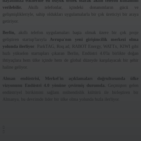
hayatımıza etkilerine en büyük örnek olarak akıllı telefon kullanımı
verilebilir.
Akıllı telefonlar, içindeki donanımların gücü ve
gelişmişlikleriyle, sahip oldukları uygulamalarla bir çok üreticiyi bir araya
getiriyor.
Berlin,
akıllı telefon uygulamaları başta olmak üzere bir çok proje
geliştiren startup'larıyla
Avrupa'nın yeni girişimcilik merkezi olma
yolunda ilerliyor
. ParkTAG, Roq.ad, RABOT Energy, WATTx, KIWI gibi
hızlı yükselen startupları çıkaran Berlin, Endüstri 4.0'la birlikte doğan
ihtiyaçlara hem ülke içinde hem de global düzeyde karşılayacak bir şehir
haline geliyor.
Alman endüstrisi, Merkel'in açıklamaları doğrultusunda ülke
vizyonunu Endüstri 4.0 yönüne çevirmiş durumda.
Geçmişten gelen
endüstriyel birikimini sağlam mühendislik kültürü ile birleştiren bir
Almanya, bu devrimde lider bir ülke olma yolunda hızla ilerliyor.
POST İSTATISTIKLERI
4.02k
0