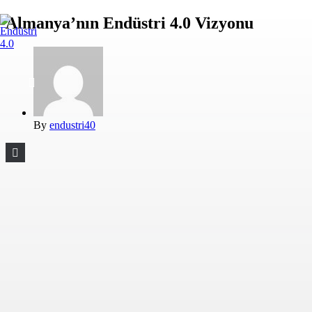
Almanya’nın Endüstri 4.0 Vizyonu
By
endustri40
2026 Endüstri 4.0, Tüm Hakları Saklıdır