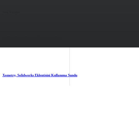
Son Yazılar
Talebe Özel Üretim ile Hızlı ve Verimli...
2.88k
views
0
likes
Xometry, Solidworks Eklentisini Kullanıma Sundu
2.13k
views
0
likes
Yapay Zeka ile Hızlı Prototipleme
2.68k
views
0
likes