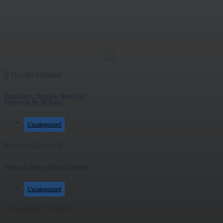
BU YAZIYI PAYLAŞ
Facebook
Twitter
Email
Share
0
Önceki Gönderi
Alman Devi “Deutsche Messe”den
Türkiye’de Bir İlk Daha!
Uncategorized
Sonraki Gönderi
Ankara 4. Sanayi Devrimi Yolunda
Uncategorized
Yorumları Göster (0)