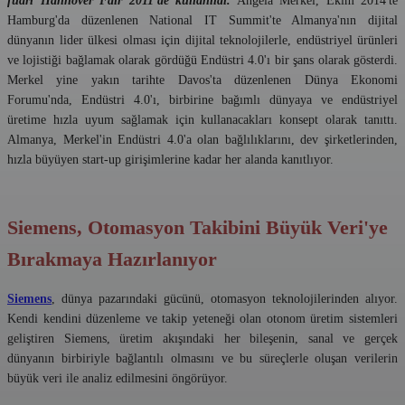
fuarı Hannover Fair 2011'de kullanıldı.
Angela Merkel, Ekim 2014'te
Hamburg'da düzenlenen National IT Summit'te Almanya'nın dijital
dünyanın lider ülkesi olması için dijital teknolojilerle, endüstriyel ürünleri
ve lojistiği bağlamak olarak gördüğü Endüstri 4.0'ı bir şans olarak gösterdi.
Merkel yine yakın tarihte Davos'ta düzenlenen Dünya Ekonomi
Forumu'nda, Endüstri 4.0'ı, birbirine bağımlı dünyaya ve endüstriyel
üretime hızla uyum sağlamak için kullanacakları konsept olarak tanıttı.
Almanya, Merkel'in Endüstri 4.0'a olan bağlılıklarını, dev şirketlerinden,
hızla büyüyen start-up girişimlerine kadar her alanda kanıtlıyor.
Siemens, Otomasyon Takibini Büyük Veri'ye
Bırakmaya Hazırlanıyor
Siemens
, dünya pazarındaki gücünü, otomasyon teknolojilerinden alıyor.
Kendi kendini düzenleme ve takip yeteneği olan otonom üretim sistemleri
geliştiren Siemens, üretim akışındaki her bileşenin, sanal ve gerçek
dünyanın birbiriyle bağlantılı olmasını ve bu süreçlerle oluşan verilerin
büyük veri ile analiz edilmesini öngörüyor.