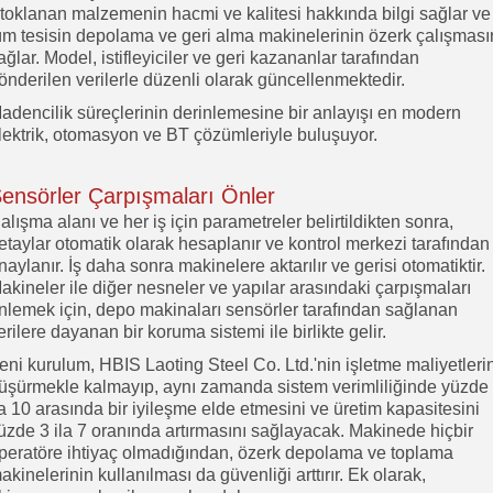
toklanan malzemenin hacmi ve kalitesi hakkında bilgi sağlar ve
üm tesisin depolama ve geri alma makinelerinin özerk çalışması
ağlar. Model, istifleyiciler ve geri kazananlar tarafından
önderilen verilerle düzenli olarak güncellenmektedir.
adencilik süreçlerinin derinlemesine bir anlayışı en modern
lektrik, otomasyon ve BT çözümleriyle buluşuyor.
ensörler Çarpışmaları Önler
alışma alanı ve her iş için parametreler belirtildikten sonra,
etaylar otomatik olarak hesaplanır ve kontrol merkezi tarafından
naylanır. İş daha sonra makinelere aktarılır ve gerisi otomatiktir.
akineler ile diğer nesneler ve yapılar arasındaki çarpışmaları
nlemek için, depo makinaları sensörler tarafından sağlanan
erilere dayanan bir koruma sistemi ile birlikte gelir.
eni kurulum, HBIS Laoting Steel Co. Ltd.'nin işletme maliyetleri
üşürmekle kalmayıp, aynı zamanda sistem verimliliğinde yüzde
la 10 arasında bir iyileşme elde etmesini ve üretim kapasitesini
üzde 3 ila 7 oranında artırmasını sağlayacak. Makinede hiçbir
peratöre ihtiyaç olmadığından, özerk depolama ve toplama
akinelerinin kullanılması da güvenliği arttırır. Ek olarak,