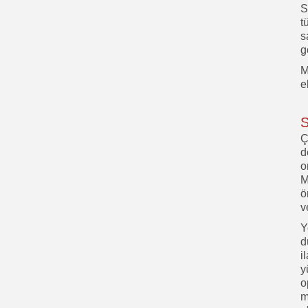
S
t
s
g
M
e
S
Ç
d
o
M
ö
v
Y
d
i
y
o
m