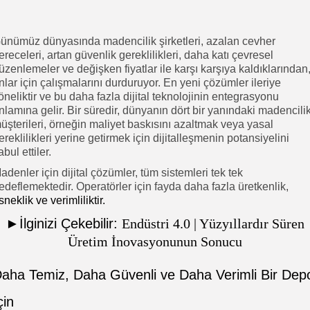
ünümüz dünyasında madencilik şirketleri, azalan cevher
ereceleri, artan güvenlik gereklilikleri, daha katı çevresel
üzenlemeler ve değişken fiyatlar ile karşı karşıya kaldıklarından
nlar için çalışmalarını durduruyor. En yeni çözümler ileriye
öneliktir ve bu daha fazla dijital teknolojinin entegrasyonu
nlamına gelir. Bir süredir, dünyanın dört bir yanındaki madencili
üşterileri, örneğin maliyet baskısını azaltmak veya yasal
ereklilikleri yerine getirmek için dijitalleşmenin potansiyelini
abul ettiler.
adenler için dijital çözümler, tüm sistemleri tek tek
edeflemektedir. Operatörler için fayda daha fazla üretkenlik,
sneklik ve verimliliktir.
►İlginizi Çekebilir:
Endüstri 4.0 | Yüzyıllardır Süren
Üretim İnovasyonunun Sonucu
aha Temiz, Daha Güvenli ve Daha Verimli Bir Dep
çin