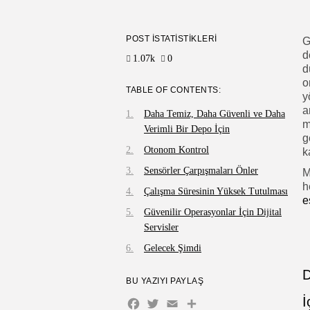
POST İSTATISTIKLERI
G
d
1.07k
0
d
o
TABLE OF CONTENTS:
y
a
Daha Temiz, Daha Güvenli ve Daha
m
Verimli Bir Depo İçin
g
Otonom Kontrol
k
Sensörler Çarpışmaları Önler
M
h
Çalışma Süresinin Yüksek Tutulması
e
Güvenilir Operasyonlar İçin Dijital
Servisler
Gelecek Şimdi
D
BU YAZIYI PAYLAŞ
İ
Facebook
Twitter
Email
Share