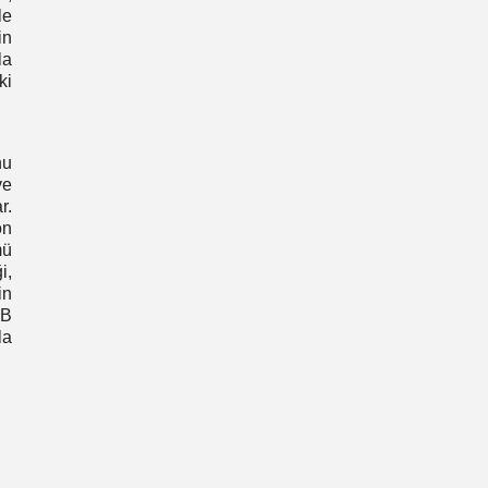
le
in
la
ki
nu
ve
r.
on
mü
i,
in
BB
la