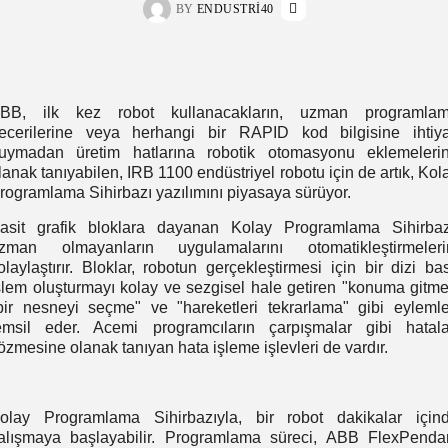
BY
ENDUSTRI40
BB, ilk kez robot kullanacakların, uzman programla
ecerilerine veya herhangi bir RAPID kod bilgisine ihtiy
uymadan üretim hatlarına robotik otomasyonu eklemeleri
lanak tanıyabilen, IRB 1100 endüstriyel robotu için de artık, Kol
rogramlama Sihirbazı yazılımını piyasaya sürüyor.
asit grafik bloklara dayanan Kolay Programlama Sihirbaz
zman olmayanların uygulamalarını otomatikleştirmeleri
olaylaştırır. Bloklar, robotun gerçekleştirmesi için bir dizi bas
şlem oluşturmayı kolay ve sezgisel hale getiren "konuma gitme
bir nesneyi seçme" ve "hareketleri tekrarlama" gibi eylemle
emsil eder. Acemi programcıların çarpışmalar gibi hatala
özmesine olanak tanıyan hata işleme işlevleri de vardır.
olay Programlama Sihirbazıyla, bir robot dakikalar için
alışmaya başlayabilir. Programlama süreci, ABB FlexPenda