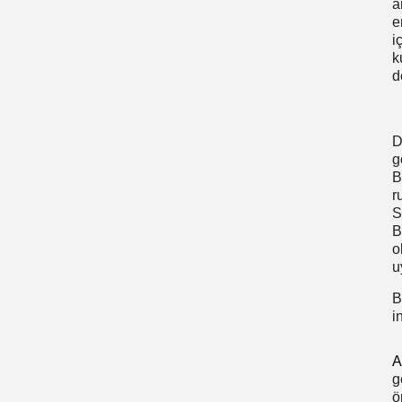
a
e
i
k
d
D
g
B
r
S
B
o
u
B
i
A
g
ö