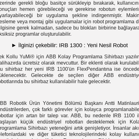
zerinde gerekli bloğu basitçe sürükleyip bırakarak, kullanıcın
onuçları hemen görebileceği ve gerekirse robotun eylemleri
yarlayabileceği bir uygulama şekline indirgenmiştir. Maki
esleme veya montaj gibi uygulamalar için robot programlama di
ilgisine gerek kalmadan, sadece bu blokları birbirine bağlayar
ksiksiz programlar oluşturulabilir.
►
İlginizi çekebilir:
IRB 1300 : Yeni Nesil Robot
ek Kollu YuMi® için ABB Kolay Programlama Sihirbazı yazılı
alihazırda ücretsiz olarak mevcuttur. Bir eklenti olarak kurulabili
u sihirbaz her yeni IRB 1100'ün FlexPendantına ise önced
üklenecektir. Gelecekte de seçilen diğer ABB endüstriy
obotlarında bu sihirbaz kullanılabilir hale gelecektir.
BB Robotik Ürün Yönetimi Bölümü Başkanı Antti Matinlauri
ndüstrilerden, çok farklı görevler için kolayca programlanabil
obotlar için artan bir talep var. ABB, bu nedenle IRB 1100 i
aşlayan küçük endüstriyel robotları desteklemek için Kol
rogramlama Sihirbazı yeteneğini artık genişletiyor. İnsanlar akıl
elefonlardaki ve diğer tüketici teknolojilerindeki kolay kullanı