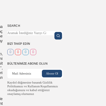
SEARCH
ma
aç
ne
ay
BIZI TAKIP EDIN
ı,
ni
it
BÜLTENIMIZE ABONE OLUN
",
ri
rı
Kaydol düğmesine basarak Gizlilik
Politikamızı ve Kullanım Koşullarımızı
okuduğunuzu ve kabul ettiğinizi
onaylamış olursunuz
de
nt