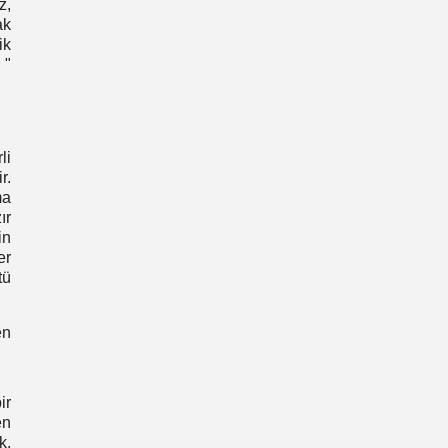
z,
ak
ik
 "
li
r.
ma
ır
in
er
tü
en
ir
en
k,