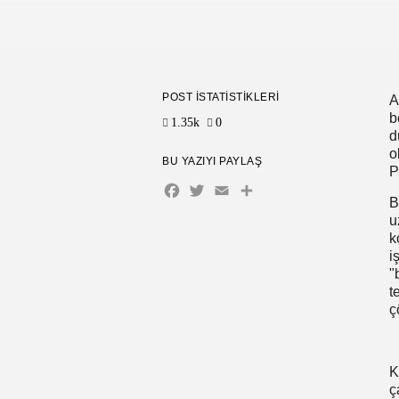
POST İSTATISTIKLERI
A
b
1.35k
0
d
o
BU YAZIYI PAYLAŞ
P
Facebook
Twitter
Email
Share
B
u
k
i
"
t
ç
K
ç