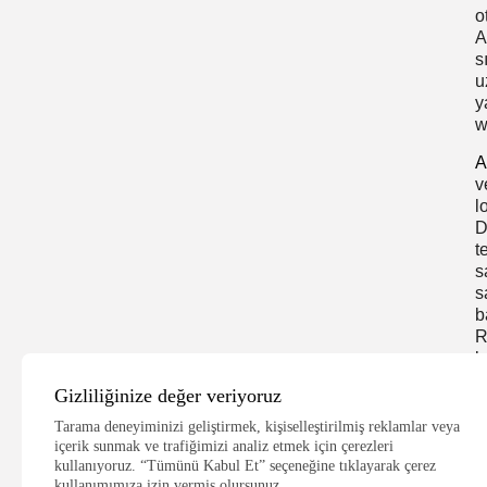
o
A
s
u
y
w
A
v
l
D
t
s
s
b
R
l
w
Gizliliğinize değer veriyoruz
K
Tarama deneyiminizi geliştirmek, kişiselleştirilmiş reklamlar veya
içerik sunmak ve trafiğimizi analiz etmek için çerezleri
kullanıyoruz. “Tümünü Kabul Et” seçeneğine tıklayarak çerez
kullanımımıza izin vermiş olursunuz.