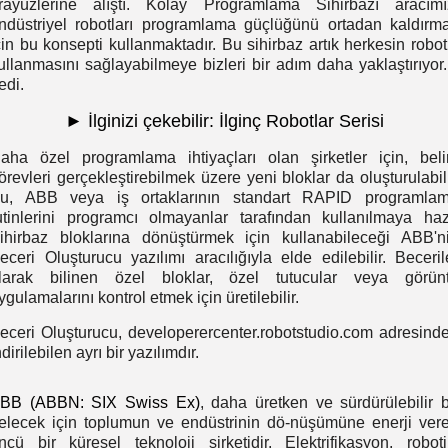
rayüzlerine alıştı. Kolay Programlama Sihirbazı aracımı
ndüstriyel robotları programlama güçlüğünü ortadan kaldırm
çin bu konsepti kullanmaktadır. Bu sihirbaz artık herkesin robot
ullanmasını sağlayabilmeye bizleri bir adım daha yaklaştırıyor.
edi.
►
İlginizi çekebilir:
İlginç Robotlar Serisi
aha özel programlama ihtiyaçları olan şirketler için, belir
örevleri gerçekleştirebilmek üzere yeni bloklar da oluşturulabili
u, ABB veya iş ortaklarının standart RAPID programla
utinlerini programcı olmayanlar tarafından kullanılmaya haz
ihirbaz bloklarına dönüştürmek için kullanabileceği ABB'n
eceri Oluşturucu yazılımı aracılığıyla elde edilebilir. Beceril
larak bilinen özel bloklar, özel tutucular veya görün
ygulamalarını kontrol etmek için üretilebilir.
eceri Oluşturucu, developerercenter.robotstudio.com adresind
ndirilebilen ayrı bir yazılımdır.
BB (ABBN: SIX Swiss Ex)
, daha üretken ve sürdürülebilir b
elecek için toplumun ve endüstrinin dö-nüşümüne enerji ver
ncü bir küresel teknoloji şirketidir. Elektrifikasyon, roboti