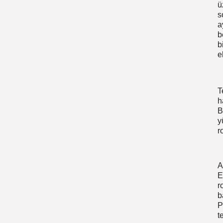
ü
s
a
b
b
e
T
h
B
y
r
A
E
r
b
P
t