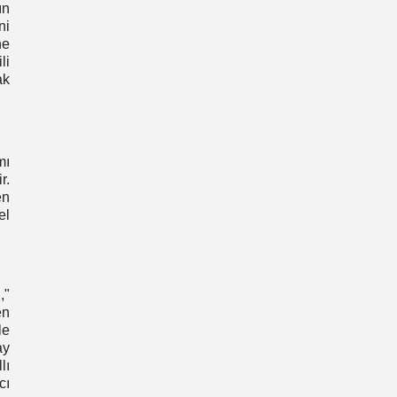
ın
ni
ne
li
ak
mı
r.
en
el
,"
en
le
ay
lı
cı