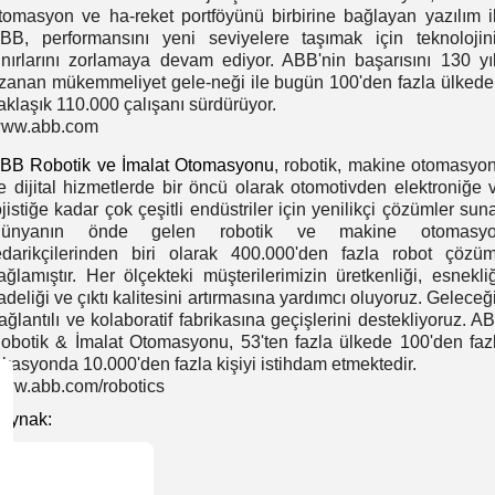
tomasyon ve ha-reket portföyünü birbirine bağlayan yazılım i
BB, performansını yeni seviyelere taşımak için teknolojin
ınırlarını zorlamaya devam ediyor. ABB'nin başarısını 130 yı
zanan mükemmeliyet gele-neği ile bugün 100'den fazla ülkede
aklaşık 110.000 çalışanı sürdürüyor.
ww.abb.com
BB Robotik ve İmalat Otomasyonu
, robotik, makine otomasyo
e dijital hizmetlerde bir öncü olarak otomotivden elektroniğe 
ojistiğe kadar çok çeşitli endüstriler için yenilikçi çözümler suna
ünyanın önde gelen robotik ve makine otomasy
edarikçilerinden biri olarak 400.000'den fazla robot çözü
ağlamıştır. Her ölçekteki müşterilerimizin üretkenliği, esnekliğ
adeliği ve çıktı kalitesini artırmasına yardımcı oluyoruz. Geleceğ
ağlantılı ve kolaboratif fabrikasına geçişlerini destekliyoruz. A
obotik & İmalat Otomasyonu, 53'ten fazla ülkede 100'den faz
okasyonda 10.000'den fazla kişiyi istihdam etmektedir.
ww.abb.com/robotics
aynak: