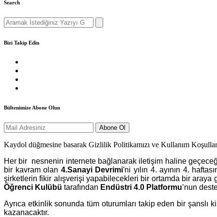
Search
Search
for:
Bizi Takip Edin
Bültenimize Abone Olun
Kaydol düğmesine basarak Gizlilik Politikamızı ve Kullanım Koşullar
Her bir nesnenin internete bağlanarak iletişim haline geçeceği
bir kavram olan
4.Sanayi Devrimi
'ni yılın 4. ayının 4. hafta
şirketlerin fikir alışverişi yapabilecekleri bir ortamda bir araya 
Öğrenci Kulübü
tarafından
Endüstri 4.0 Platformu
’nun deste
Ayrıca etkinlik sonunda tüm oturumları takip eden bir şanslı kiş
kazanacaktır.