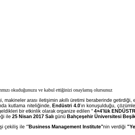
ımızı okuduğunuzu ve kabul ettiğinizi onaylamış olursunuz
, makineler arası iletişimin akıllı üretimi beraberinde getirdiği
sında kutlama niteliğinde,
Endüstri 4.0
'ın konuşulduğu, çözümleri
geldikleri bir etkinlik olarak organize edilen “
4×4’lük ENDÜST
ği ile
25 Nisan 2017 Salı
günü
Bahçeşehir Üniversitesi Beş
i çekiliş ile
‘’Business Management Institute’’
nin verdiği
"Ye