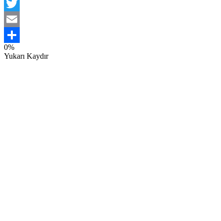
Facebook
Twitter
Email
0%
Share
Yukarı Kaydır