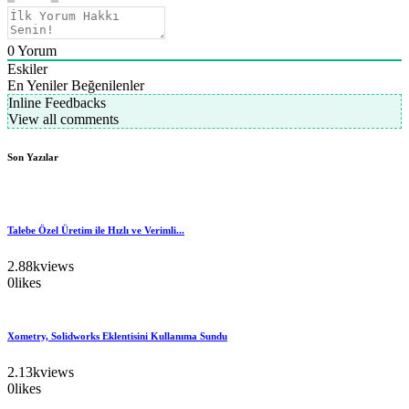
0
Yorum
Eskiler
En Yeniler
Beğenilenler
Inline Feedbacks
View all comments
Son Yazılar
Talebe Özel Üretim ile Hızlı ve Verimli...
2.88k
views
0
likes
Xometry, Solidworks Eklentisini Kullanıma Sundu
2.13k
views
0
likes