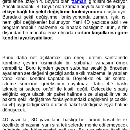
girdilerine uzayın 4. Boyutu olan ‘
zaman
’ girdisini de ekliyor.
Ancak buradaki 4. Boyut olan zaman boyutu sürekliliği değil,
etkiye bağlı bir şekil değiştirme fonksiyonunu
oluşturuyor.
Buradaki şekil değiştirme fonksiyonunda zaman, ışık, ısı,
nem gibi değişkenler bulunuyor. Yani 4D yazıcıda akıllı ve
programlanabilir malzeme kullanarak bastığınız ürün, sizin
dışarıdan bir müdahaleniz olmadan
ortam koşullarına göre
kendini ayarlayabiliyor.
Bunu daha net açıklamak için enerji üretim santralinde
kombine çevrim kısmındaki bir su/buhar vanasını örnek
verebiliriz. Boru içinden geçen su/buhar sıcaklığı önceden
ayarlanan set değerini geçtiği anda akıllı malzeme ile yapılan
vana kendi kendini kapatabilir. Böylelikle ek bir kontrol,
izleme sürecine gereksinim duyulmaz. Tabii 4D baskı
teknolojisi sadece on/off ile kısıtlı değil. Gelecekte sipariş
ettiğiniz eşya ufacık bir paket halinde size ulaşabilir ve bu
pakete şekil değiştirme fonksiyonundaki değişkeni (sıcaklık,
su vb) uyguladığınızda o ufacık paket istediğiniz eşya haline
dönüşecek.
4D yazıcılar, 3D yazıcıların bastığı her ürünü basabilecek
özellikte olmasının yanı sıra tek seferde monte edilemeyecek