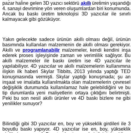
pazar haline gelen 3D yazıcı sektörü
akıllı
üretimin yaşandığı
4. sanayi devrimine yön veren oluşumlardan biri konumunda.
Ancak bu baskı üretim teknolojisi 3D yazıcılar ile sınırlı
kalmayacak gibi gözüküyor.
Yakın gelecekte sadece ürünün akıllı olması değil, ürünün
basımında kullanılan malzemenin de akıllı olması gerekiyor.
Akıllı ve
programlanabilir
malzemeler, kendi kendini inşa
ederek proses işleyişinde zaman ve verimlilik sağlıyor. Bu
akıllı malzemeler ile baskı üretim ise 4D yazıcılar ile
yapılabiliyor. 4D yazıcılar ve akıllı malzemelerin kullanımına
ilişkin ilk haberi
Skylar Tibbits,
2013 yılında yaptığı TED
konuşmasında vermişti. Skylar yaptığı konuşmada; şu an
inşaat ve imalatta kullanılmakta olan malzemelerin çevresel
değişiklik durumunda kullanılamaz hale gelebildiğini ve bu
tip durumlarda yeni maliyetlerin ortaya çıktığını belirtmişti.
Peki bu son nesil akıllı ürünler ve 4D baskı bizlere ne gibi
yenilikler sunuyor?
Bilindiği gibi 3D yazıcılar en, boy ve yükseklik girdileri ile 3
boyutlu baskı yapıyor. 4D yazıcılar ise en, boy, yükseklik