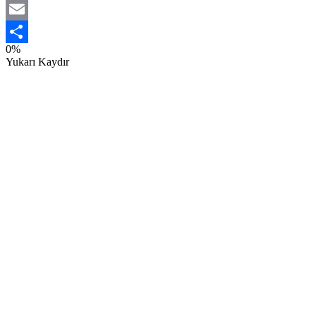
Twitter
Email
0%
Share
Yukarı Kaydır