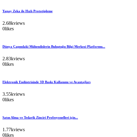
Yapay Zeka ile Hızlı Prototipleme
2.68k
views
0
likes
Dünya Çapındaki Mühendislerin Buluştuğu Bilgi Merkezi Platformu...
2.83k
views
0
likes
Elektronik Endüstrisinde 3D Baskı Kullanımı ve Avantajları
3.55k
views
0
likes
Satın Alma ve Tedarik Zinciri Profesyonelleri için...
1.77k
views
0
likes