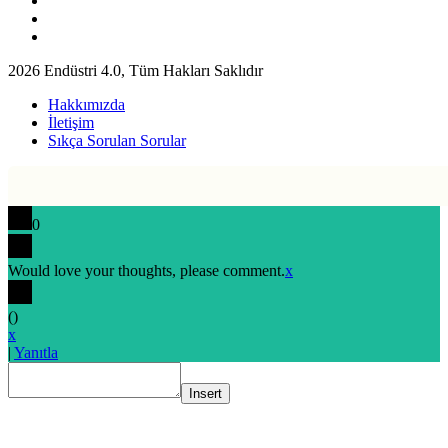
2026 Endüstri 4.0, Tüm Hakları Saklıdır
Hakkımızda
İletişim
Sıkça Sorulan Sorular
0
Would love your thoughts, please comment.
x
(
)
x
|
Yanıtla
Insert