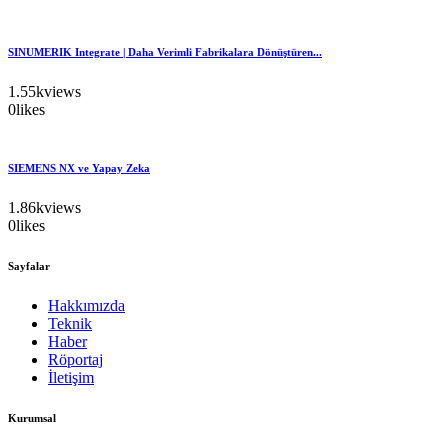
SINUMERIK Integrate | Daha Verimli Fabrikalara Dönüştüren...
1.55k
views
0
likes
SIEMENS NX ve Yapay Zeka
1.86k
views
0
likes
Sayfalar
Hakkımızda
Teknik
Haber
Röportaj
İletişim
Kurumsal