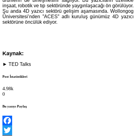
ürünlerin de birleşmesini sağlıyor. Bu yazıcıların özellikle
inşaat, robotik ve tıp sektöründe yaygınlaşacağı ön görülüyor.
Şu anda 4D yazıcı sektörü gelişim aşamasında. Wollongog
Üniversitesi’nden ”ACES” adlı kuruluş günümüz 4D yazıcı
sektörüne öncülük ediyor.
Kaynak:
► TED Talks
Post İstatistikleri
4.98k
0
Bu yazıyı Paylaş
Facebook