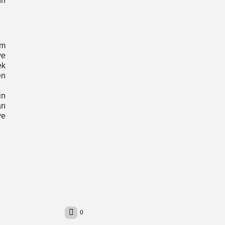
un
üm
ye
ek
en
in
rı
ye
0