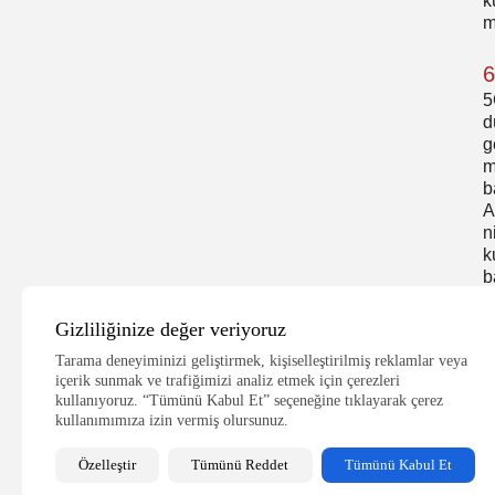
k
m
6
5
d
g
m
b
A
n
k
b
Y
Gizliliğinize değer veriyoruz
Tarama deneyiminizi geliştirmek, kişiselleştirilmiş reklamlar veya
içerik sunmak ve trafiğimizi analiz etmek için çerezleri
kullanıyoruz. “Tümünü Kabul Et” seçeneğine tıklayarak çerez
kullanımımıza izin vermiş olursunuz.
Özelleştir
Tümünü Reddet
Tümünü Kabul Et