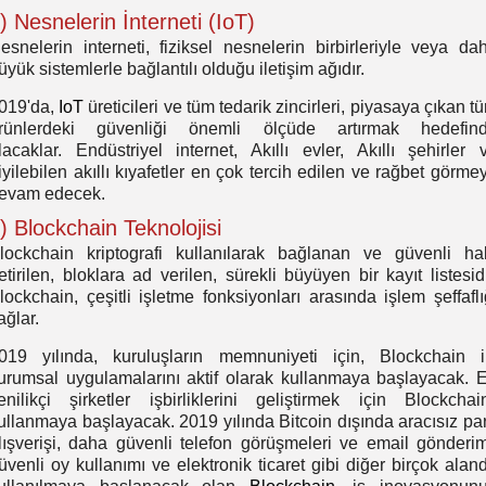
) Nesnelerin İnterneti (IoT)
esnelerin interneti, fiziksel nesnelerin birbirleriyle veya da
üyük sistemlerle bağlantılı olduğu iletişim ağıdır.
019'da,
IoT
üreticileri ve tüm tedarik zincirleri, piyasaya çıkan t
rünlerdeki güvenliği önemli ölçüde artırmak hedefin
lacaklar. Endüstriyel internet, Akıllı evler, Akıllı şehirler 
iyilebilen akıllı kıyafetler en çok tercih edilen ve rağbet görme
evam edecek.
) Blockchain Teknolojisi
lockchain kriptografi kullanılarak bağlanan ve güvenli ha
etirilen, bloklara ad verilen, sürekli büyüyen bir kayıt listesidi
lockchain, çeşitli işletme fonksiyonları arasında işlem şeffaflı
ağlar.
019 yılında, kuruluşların memnuniyeti için, Blockchain i
urumsal uygulamalarını aktif olarak kullanmaya başlayacak. 
enilikçi şirketler işbirliklerini geliştirmek için Blockchain
ullanmaya başlayacak. 2019 yılında Bitcoin dışında aracısız pa
lışverişi, daha güvenli telefon görüşmeleri ve email gönderim
üvenli oy kullanımı ve elektronik ticaret gibi diğer birçok alan