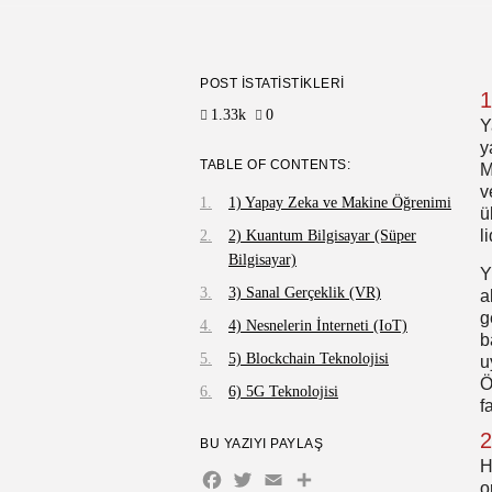
POST İSTATISTIKLERI
1
1.33k
0
Y
y
TABLE OF CONTENTS:
M
v
1) Yapay Zeka ve Makine Öğrenimi
ü
l
2) Kuantum Bilgisayar (Süper
Bilgisayar)
Y
3) Sanal Gerçeklik (VR)
a
g
4) Nesnelerin İnterneti (IoT)
b
5) Blockchain Teknolojisi
u
Ö
6) 5G Teknolojisi
f
2
BU YAZIYI PAYLAŞ
H
Facebook
Twitter
Email
Share
o