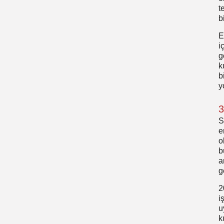
t
b
E
i
g
k
b
y
3
S
e
o
b
a
g
2
i
u
k