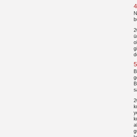
4
N
b
2
ü
o
g
d
5
B
g
B
s
2
k
y
k
a
g