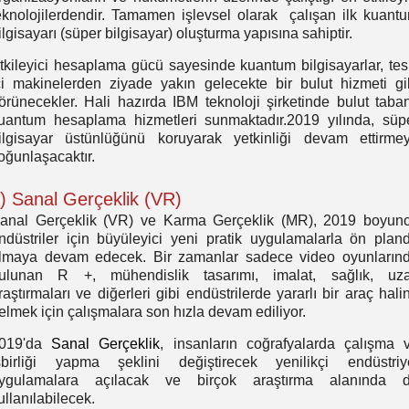
eknolojilerdendir. Tamamen işlevsel olarak çalışan ilk kuant
ilgisayarı (süper bilgisayar) oluşturma yapısına sahiptir.
tkileyici hesaplama gücü sayesinde kuantum bilgisayarlar, tes
çi makinelerden ziyade yakın gelecekte bir bulut hizmeti gi
örünecekler. Hali hazırda IBM teknoloji şirketinde bulut taban
uantum hesaplama hizmetleri sunmaktadır.2019 yılında, süp
ilgisayar üstünlüğünü koruyarak yetkinliği devam ettirme
oğunlaşacaktır.
) Sanal Gerçeklik (VR)
anal Gerçeklik (VR) ve Karma Gerçeklik (MR), 2019 boyun
ndüstriler için büyüleyici yeni pratik uygulamalarla ön plan
lmaya devam edecek. Bir zamanlar sadece video oyunların
ulunan R +, mühendislik tasarımı, imalat, sağlık, uz
raştırmaları ve diğerleri gibi endüstrilerde yararlı bir araç hali
elmek için çalışmalara son hızla devam ediliyor.
019'da
Sanal Gerçeklik
, insanların coğrafyalarda çalışma 
şbirliği yapma şeklini değiştirecek yenilikçi endüstriy
ygulamalara açılacak ve birçok araştırma alanında 
ullanılabilecek.