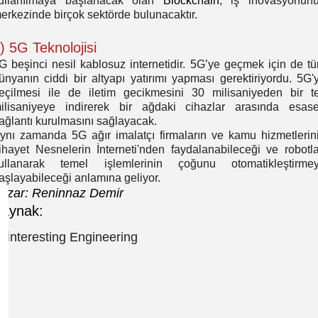
ullanılmaya başlanacak olan
Blockchain
, iş inovasyonun
erkezinde birçok sektörde bulunacaktır.
) 5G Teknolojisi
G beşinci nesil kablosuz internetidir. 5G’ye geçmek için de t
ünyanın ciddi bir altyapı yatırımı yapması gerektiriyordu. 5G'
eçilmesi ile de iletim gecikmesini 30 milisaniyeden bir t
ilisaniyeye indirerek bir ağdaki cihazlar arasında esas
ağlantı kurulmasını sağlayacak.
ynı zamanda 5G ağır imalatçı firmaların ve kamu hizmetlerin
ihayet Nesnelerin İnterneti'nden faydalanabileceği ve robotla
ullanarak temel işlemlerinin çoğunu otomatikleştirme
aşlayabileceği anlamına geliyor.
azar: Reninnaz Demir
Kaynak:
►
İnteresting Engineering