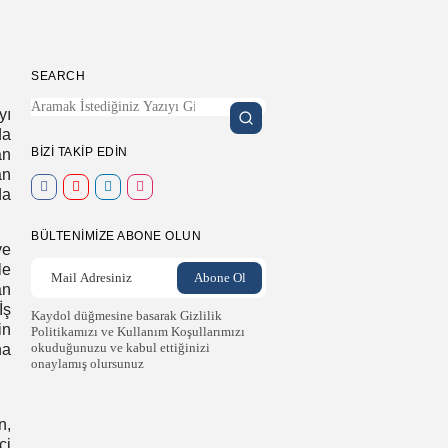
SEARCH
yı
da
BIZI TAKIP EDIN
an
an
da
BÜLTENIMIZE ABONE OLUN
ve
le
an
İş
Kaydol düğmesine basarak Gizlilik
in
Politikamızı ve Kullanım Koşullarımızı
okuduğunuzu ve kabul ettiğinizi
ha
onaylamış olursunuz
n,
ci