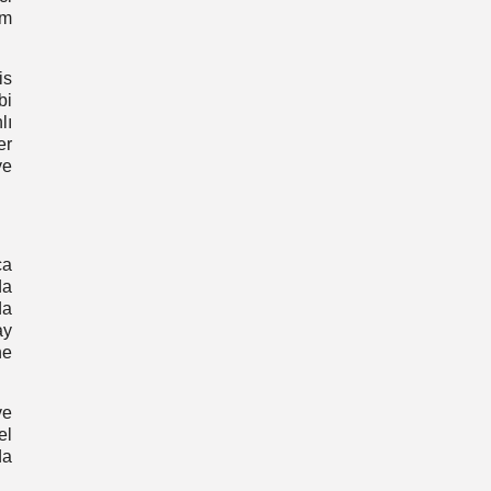
um
is
bi
lı
er
ye
ca
da
da
ay
ne
ve
el
da