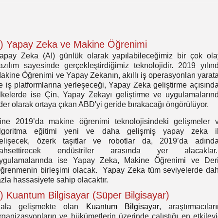
) Yapay Zeka ve Makine Öğrenimi
apay Zeka (AI) günlük olarak yapılabileceğimiz bir çok ola
azılım sayesinde gerçekleştirdiğimiz teknolojidir. 2019 yılın
akine Öğrenimi ve Yapay Zekanın, akıllı iş operasyonları yarat
e iş platformlarına yerleşeceği, Yapay Zeka geliştirme açısınd
lkelerde ise Çin, Yapay Zekayı geliştirme ve uygulamaların
ider olarak ortaya çıkan ABD'yi geride bırakacağı öngörülüyor.
ine 2019’da makine öğrenimi teknolojisindeki gelişmeler 
lgoritma eğitimi yeni ve daha gelişmiş yapay zeka i
elişecek, özerk taşıtlar ve robotlar da, 2019’da adınd
ahsettirecek endüstriler arasında yer alacaklar.
ygulamalarında ise Yapay Zeka, Makine Öğrenimi ve Der
ğrenmenin birleşimi olacak. Yapay Zeka tüm seviyelerde da
azla hassasiyete sahip olacaktır.
) Kuantum Bilgisayar (Süper Bilgisayar)
ala gelişmekte olan
Kuantum Bilgisayar
, araştırmacıları
rganizasyonların ve hükümetlerin üzerinde çalıştığı en etkileyi