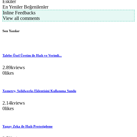
Eskiler
En Yeniler
Beğenilenler
Inline Feedbacks
View all comments
Son Yazılar
Talebe Özel Üretim ile Hızlı ve Verimli...
2.89k
views
0
likes
Xometry, Solidworks Eklentisini Kullanıma Sundu
2.14k
views
0
likes
Yapay Zeka ile Hızlı Prototipleme