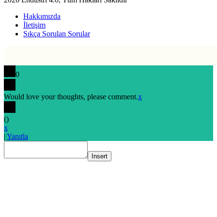
Hakkımızda
İletişim
Sıkça Sorulan Sorular
0
Would love your thoughts, please comment.
x
(
)
x
|
Yanıtla
Insert