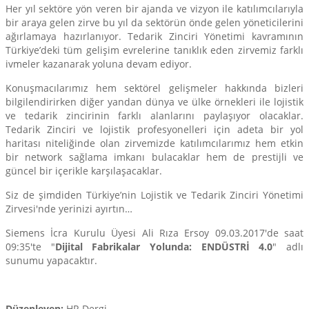
Her yıl sektöre yön veren bir ajanda ve vizyon ile katılımcılarıyla
bir araya gelen zirve bu yıl da sektörün önde gelen yöneticilerini
ağırlamaya hazırlanıyor. Tedarik Zinciri Yönetimi kavramının
Türkiye’deki tüm gelişim evrelerine tanıklık eden zirvemiz farklı
ivmeler kazanarak yoluna devam ediyor.
Konuşmacılarımız hem sektörel gelişmeler hakkında bizleri
bilgilendirirken diğer yandan dünya ve ülke örnekleri ile lojistik
ve tedarik zincirinin farklı alanlarını paylaşıyor olacaklar.
Tedarik Zinciri ve lojistik profesyonelleri için adeta bir yol
haritası niteliğinde olan zirvemizde katılımcılarımız hem etkin
bir network sağlama imkanı bulacaklar hem de prestijli ve
güncel bir içerikle karşılaşacaklar.
Siz de şimdiden Türkiye’nin Lojistik ve Tedarik Zinciri Yönetimi
Zirvesi'nde yerinizi ayırtın…
Siemens İcra Kurulu Üyesi Ali Rıza Ersoy 09.03.2017'de saat
09:35'te "
Dijital Fabrikalar Yolunda: ENDÜSTRİ 4.0
" adlı
sunumu yapacaktır.
Düzenleyen:
HR Dergi