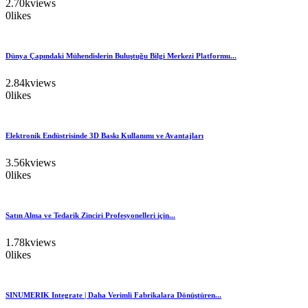
2.70k
views
0
likes
Dünya Çapındaki Mühendislerin Buluştuğu Bilgi Merkezi Platformu...
2.84k
views
0
likes
Elektronik Endüstrisinde 3D Baskı Kullanımı ve Avantajları
3.56k
views
0
likes
Satın Alma ve Tedarik Zinciri Profesyonelleri için...
1.78k
views
0
likes
SINUMERIK Integrate | Daha Verimli Fabrikalara Dönüştüren...