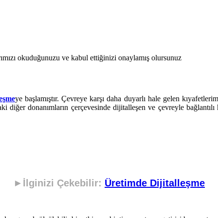
ımızı okuduğunuzu ve kabul ettiğinizi onaylamış olursunuz
leşme
ye başlamıştır. Çevreye karşı daha duyarlı hale gelen kıyafetlerim
iğer donanımların çerçevesinde dijitalleşen ve çevreyle bağlantılı ha
►İlginizi Çekebilir:
Üretimde Dijitalleşme