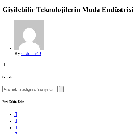
Giyilebilir Teknolojilerin Moda Endüstrisi
By
endustri40
Search
Search
for:
Bizi Takip Edin