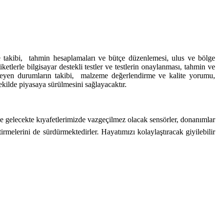
ve takibi, tahmin hesaplamaları ve bütçe düzenlemesi, ulus ve bölge
tlerle bilgisayar destekli testler ve testlerin onaylanması, tahmin ve
nmeyen durumların takibi, malzeme değerlendirme ve kalite yorumu,
şekilde piyasaya sürülmesini sağlayacaktır.
ve gelecekte kıyafetlerimizde vazgeçilmez olacak sensörler, donanımlar
ştirmelerini de sürdürmektedirler. Hayatımızı kolaylaştıracak giyilebilir