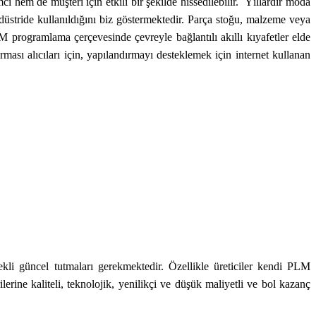
ımcı hem de müşteri için etkili bir şekilde hissedilebilir. Yıllardır moda
ndüstride kullanıldığını biz göstermektedir. Parça stoğu, malzeme veya
PLM programlama çerçevesinde çevreyle bağlantılı akıllı kıyafetler elde
ası alıcıları için, yapılandırmayı desteklemek için internet kullanan
ürekli güncel tutmaları gerekmektedir. Özellikle üreticiler kendi PLM
lerine kaliteli, teknolojik, yenilikçi ve düşük maliyetli ve bol kazanç