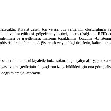
aratacaktır. Kıyafet desen, ton ve ara yüz verilerinin oluşturulması 
imi ve test edilmesi, gölgeleme yönetimi, internet bağlantılı RFID etike
üzenlenmesi ve işaretlemesi, malzeme topaklanma, bozulma vb. iste
strisi üretim birimini değiştirecek ve yenilikçi ürünlerin, kaliteli bir 
 Nesnelerin İnternetini kıyafetlerimize sokmak için çalışmalar yapmakta 
piyasa ve müşterilerinin ihtiyaçlarını izleyebildikleri için ona göre geli
 değişimlere yol açacaktır.