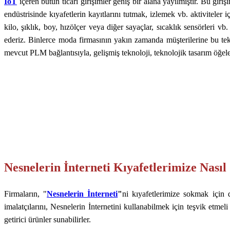
IoT
içeren bütün ticari girişimler geniş bir alana yayılmıştır. Bu girişi
endüstrisinde kıyafetlerin kayıtlarını tutmak, izlemek vb. aktiviteler i
kilo, şıklık, boy, hızölçer veya diğer sayaçlar, sıcaklık sensörleri v
ederiz. Binlerce moda firmasının yakın zamanda müşterilerine bu tekn
mevcut PLM bağlantısıyla, gelişmiş teknoloji, teknolojik tasarım öğel
Nesnelerin İnterneti Kıyafetlerimize Nasıl
Firmaların, "
Nesnelerin İnterneti
"
ni kıyafetlerimize sokmak için d
imalatçılarını, Nesnelerin İnternetini kullanabilmek için teşvik etmel
getirici ürünler sunabilirler.