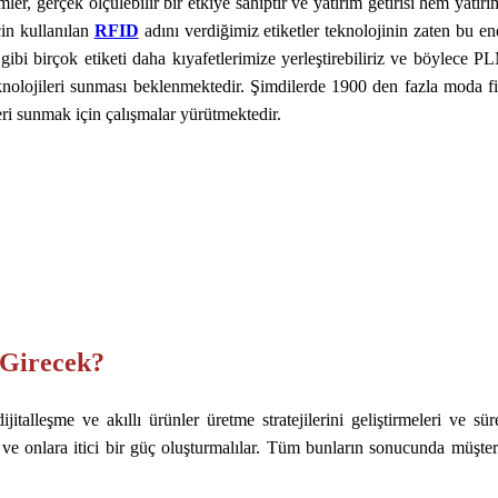
mler, gerçek ölçülebilir bir etkiye sahiptir ve yatırım getirisi hem yatır
çin kullanılan
RFID
adını verdiğimiz etiketler teknolojinin zaten bu e
b. gibi birçok etiketi daha kıyafetlerimize yerleştirebiliriz ve böylece 
olojileri sunması beklenmektedir. Şimdilerde 1900 den fazla moda firm
eri sunmak için çalışmalar yürütmektedir.
 Girecek?
ijitalleşme ve akıllı ürünler üretme stratejilerini geliştirmeleri ve s
i ve onlara itici bir güç oluşturmalılar. Tüm bunların sonucunda müşteri