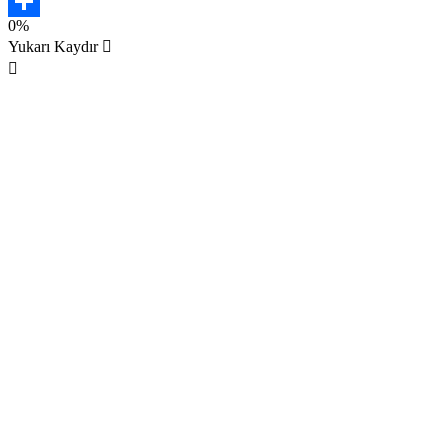
Email
0%
Share
Yukarı Kaydır